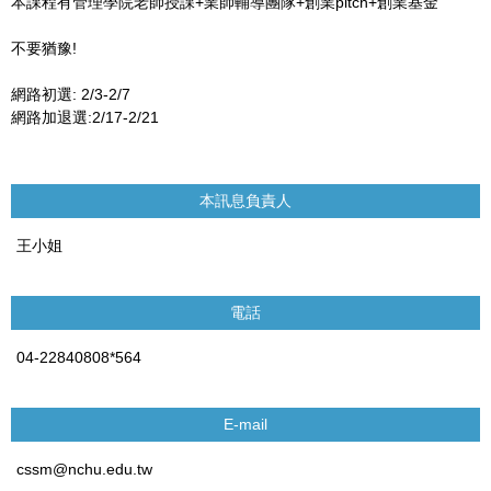
本課程有管理學院老師授課+業師輔導團隊+創業pitch+創業基金
不要猶豫!
網路初選: 2/3-2/7
網路加退選:2/17-2/21
本訊息負責人
王小姐
電話
04-22840808*564
E-mail
cssm@nchu.edu.tw