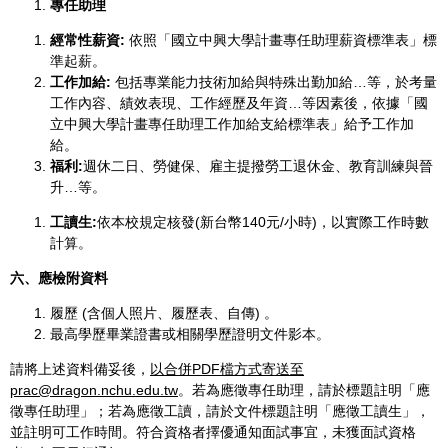
專任助理
經常性薪資:
依照「國立中興大學計畫專任助理薪資標準表」標
準起薪。
工作加給:
包括專業能力技術加給與特殊出勤加給…等，於考量
工作內容、績效表現、工作經歷及年資…等因素後，依據「國
立中興大學計畫專任助理工作加給支給標準表」給予工作加
給。
福利:
週休二日、勞健保、雇主提撥勞工退休金、教育訓練與晉
升…等。
工讀生:
依本校規定核發(新台幣140元/小時)，以實際工作時數
計算。
六、應檢附資料
履歷 (含個人照片、履歷表、自傳) 。
最高學歷畢業證書或相關學歷證明文件影本。
請將上述資料備妥後，
以合併PDF檔方式寄送至
prac@dragon.nchu.edu.tw
。若為應徵專任助理，請於標題註明「應
徵專任助理」；若為應徵工讀，請於文件標題註明「應徵工讀生」，
並註明可工作時間。符合資格者擇優通知面試事宜，未獲面試資格