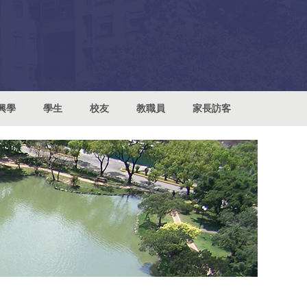
興學
學生
校友
教職員
家長訪客