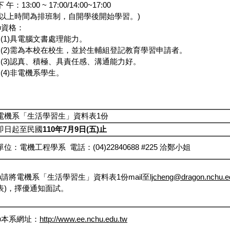
下 午：13:00 ~ 17:00/14:00~17:00
(以上時間為排班制，自開學後開始學習。)
■資格：
(1)具電腦文書處理能力。
(2)需為本校在校生，並於生輔組登記教育學習申請者。
(3)認真、積極、具責任感、溝通能力好。
(4)非電機系學生。
電機系「生活學習生」資料表1份
即日起至民國
110
年7
月9
日
(
五
)
止
單位：電機工程學系 電話：(04)22840688 #225 洽鄭小姐
■請將電機系「生活學習生」資料表1份mail至
ljcheng@dragon.nchu.e
表)，擇優通知面試。
■本系網址：
http://www.ee.nchu.edu.tw