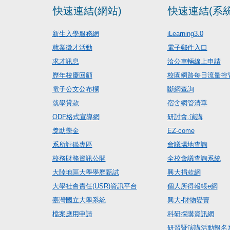
快速連結(網站)
快速連結(系統
新生入學服務網
iLearning3.0
就業徵才活動
電子郵件入口
求才訊息
洽公車輛線上申請
歷年校慶回顧
校園網路每日流量控
電子公文公布欄
斷網查詢
就學貸款
宿舍網管清單
ODF格式宣導網
研討會.演講
獎助學金
EZ-come
系所評鑑專區
會議場地查詢
校務財務資訊公開
全校會議查詢系統
大陸地區大學學歷甄試
興大捐款網
大學社會責任(USR)資訊平台
個人所得報帳e網
臺灣國立大學系統
興大-財物變賣
檔案應用申請
科研採購資訊網
研習暨演講活動報名