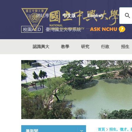
:::
網站導覽
中文版
English
校園
AED
臺灣國立大學系統
認識興大
教學
研究
行政
招生
首頁
招生。徵才。
興新聞