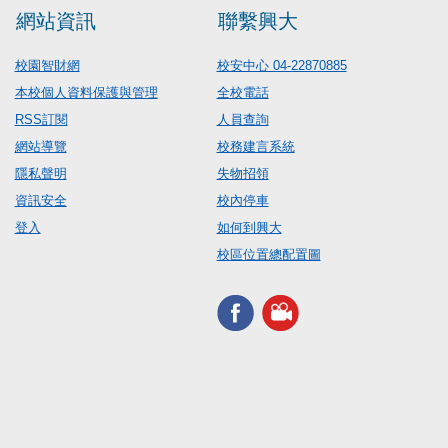
網站資訊
聯繫興大
校園智財網
校安中心 04-22870885
本校個人資料保護與管理
全校電話
RSS訂閱
人員查詢
網站導覽
校務建言系統
隱私聲明
失物招領
資訊安全
校內停車
登入
如何到興大
校區位置總配置圖