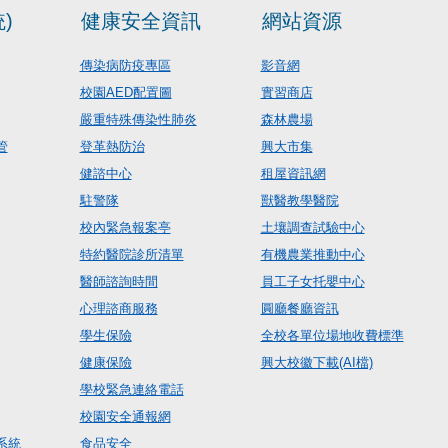
)
健康安全資訊
網站資源
傳染病防疫專區
影音網
校園AED配置圖
實習商店
嚴重特殊傳染性肺炎
森林農場
管
登革熱防治
興大市集
健諮中心
租屋資訊網
駐警隊
獸醫教學醫院
校內緊急報案亭
土壤調查試驗中心
特約醫院診所清單
有機農業推動中心
醫師諮詢時間
員工子女托嬰中心
心理諮商服務
圓廳餐廳資訊
學生保險
全校各單位場地收費標準
健康保險
興大校徽下載(AI檔)
學校緊急連絡電話
校園安全通報網
系統
食品安全