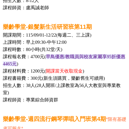
招生人數：8-12人
課程師資
：盧禹誠
老師
樂齡學堂-銀髮新生活研習班第11期
開課期間：115/09/01-12/22(每週二、三上課)
上課時間：早上09:30-中午12:00
課程時數：80小時(共32堂/天)
課程報名費：4700元(
早鳥優惠/教職員與校友家屬享95折優惠
4465元
)
課程材料費：1200元(
開課當天收取現金
)
課程書籍費：300元(新生須購買，樂齡舊生可續用)
招生人數：38人
(28人開班/上課教室為56人大教室與專業教
室)
課程師資
：專業綜合師資群
樂齡學堂-週四流行鋼琴彈唱入門班第4期
*限有基礎
者可報名*