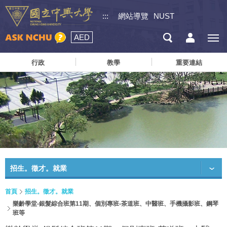
:::
網站導覽
NUST
AED
行政
教學
重要連結
招生。徵才。就業
首頁
招生。徵才。就業
樂齡學堂-銀髮綜合班第11期、個別專班-茶道班、中醫班、手機攝影班、鋼琴
班等