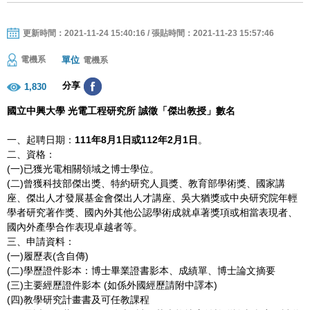
更新時間：2021-11-24 15:40:16 / 張貼時間：2021-11-23 15:57:46
單位
電機系
電機系
分享
1,830
國立中興大學
光電工程研究所
誠徵「傑出教授」數名
一、起聘日期：
111
年
8
月
1日或112
年2
月
1
日
。
二、資格：
(一)已獲光電相關領域之博士學位。
(二)曾獲科技部傑出獎、特約研究人員獎、教育部學術獎、國家講
座、傑出人才發展基金會傑出人才講座、吳大猶獎或中央研究院年輕
學者研究著作獎、國內外其他公認學術成就卓著獎項或相當表現者、
國內外產學合作表現卓越者等。
三、申請資料：
(一)履歷表(含自傳)
(二)學歷證件影本：博士畢業證書影本、成績單、博士論文摘要
(三)主要經歷證件影本 (如係外國經歷請附中譯本)
(四)教學研究計畫書及可任教課程