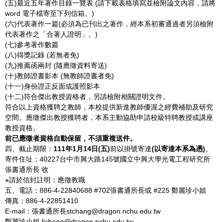
(五)最近五年著作目錄一覽表 (請下載表格填寫並檢附論文內容，請將
word 電子檔寄至下列信箱。)
(六)代表著作一篇(必須為已刊出之著作，經本系初審通過者另須檢附
代表著作之「合著人證明」。)
(七)參考著作數篇
(八)得獎記錄 (若無者免)
(九)推薦函兩封 (隨應徵資料寄送)
(十)教師證書影本 (無教師證書者免)
(十一)身份證正反面或護照影本
(十二)符合傑出教授資格者，另請檢附相關證明文件。
符合以上資格獲聘之教師，本校提供新進教師優渥之經費補助及研究
空間。應徵傑出教授獲聘者，本系主動協助申請校級特聘教授或講座
教授資格。
前已應徵者資格自動保留，不須重複送件。
四、截止期限：
111
年
1
月
14
日
(
五
)
前以掛號寄達
(
以寄達本系為憑
)
。
寄件住址：40227台中市興大路145號國立中興大學光電工程研究所
張書通所長 收
※請於信封註明：應徵教職
五、電話：886-4-22840688 #702張書通所長或 #225 鄭麗珍小姐
傳真：886-4-22851410
E-mail：張書通所長stchang@dragon.nchu.edu.tw
鄭麗珍小姐
ljcheng@dragon.nchu.edu.tw