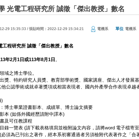
學 光電工程研究所 誠徵「傑出教授」數名
單位
29 15:35:33 / 張貼時間：2022-12-29 15:34:21
電機系
電機系
電工程研究所
誠徵「傑出教授」數名
13
年
2
月
1
日或
113
年
8
月
1
日
。
關領域之博士學位。
部傑出獎、特約研究人員獎、教育部學術獎、國家講座、傑出人才發展
其他公認學術成就卓著獎項或相當表現者、國內外產學合作表現卓越
)
本：博士畢業證書影本、成績單、博士論文摘要
件影本 (如係外國經歷請附中譯本)
畫書及可任教課程
作目錄一覽表 (請下載表格填寫並檢附論文內容，請將word 電子檔寄
篇(必須為已刊出之著作，經本系初審通過者另須檢附代表著作之「合