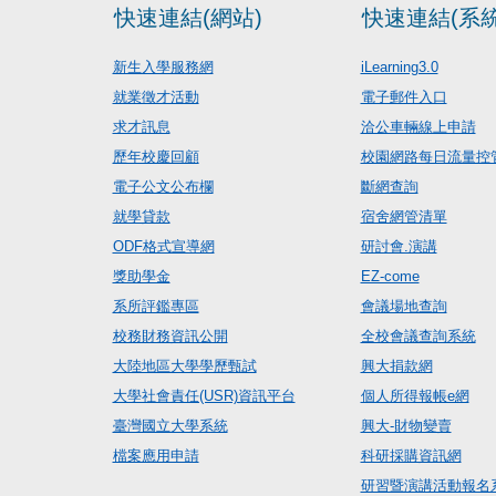
快速連結(網站)
快速連結(系統
新生入學服務網
iLearning3.0
就業徵才活動
電子郵件入口
求才訊息
洽公車輛線上申請
歷年校慶回顧
校園網路每日流量控
電子公文公布欄
斷網查詢
就學貸款
宿舍網管清單
ODF格式宣導網
研討會.演講
獎助學金
EZ-come
系所評鑑專區
會議場地查詢
校務財務資訊公開
全校會議查詢系統
大陸地區大學學歷甄試
興大捐款網
大學社會責任(USR)資訊平台
個人所得報帳e網
臺灣國立大學系統
興大-財物變賣
檔案應用申請
科研採購資訊網
研習暨演講活動報名