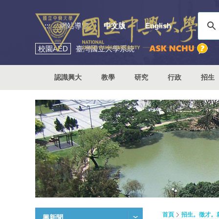
:::
網站導覽
中文版
English
校園
AED
臺灣國立大學系統
認識興大
教學
研究
行政
招生
首頁
招生。徵才。
興新聞