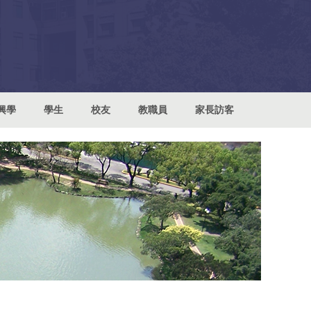
興學
學生
校友
教職員
家長訪客