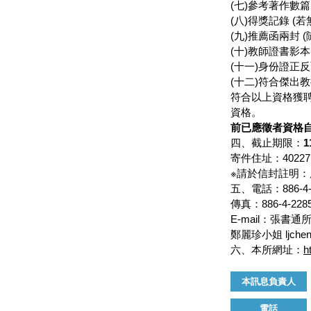
(七)參考著作數篇
(八)得獎記錄 (若
(九)推薦函兩封 
(十)教師證書影本
(十一)身份證正
(十二)符合傑出
符合以上資格獲
資格。
前已應徵者資格
四、截止期限：
1
寄件住址：402
※請於信封註明：
五、電話：886-4-
傳真：886-4-2285
E-mail：張書通所長s
鄭麗珍小姐
ljche
六、本所網址：
h
本訊息負責人
電話