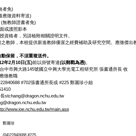
無者免)
(隨應徵資料寄送)
 (無教師證書者免)
反面或護照影本
教授資格者，另請檢附相關證明文件。
聘之教師，本校提供新進教師優渥之經費補助及研究空間。應徵傑出
自動保留，不須重複送件。
12
年
2
月
10
日
(
五
)
前以掛號寄達
(
以郵戳為憑
)
。
27台中市興大路145號國立中興大學光電工程研究所 張書通所長 收
應徵教職
22840688 #702張書通所長或 #225 鄭麗珍小姐
1410
tchang@dragon.nchu.edu.tw
ng@dragon.nchu.edu.tw
ttp://www.ioe.nchu.edu.tw/main.asp
鄭麗珍
(04)22840688 #225