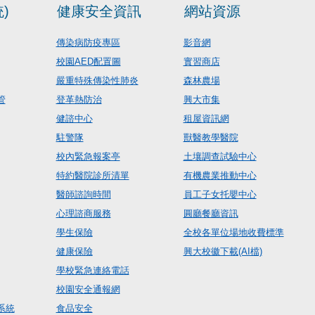
)
健康安全資訊
網站資源
傳染病防疫專區
影音網
校園AED配置圖
實習商店
嚴重特殊傳染性肺炎
森林農場
管
登革熱防治
興大市集
健諮中心
租屋資訊網
駐警隊
獸醫教學醫院
校內緊急報案亭
土壤調查試驗中心
特約醫院診所清單
有機農業推動中心
醫師諮詢時間
員工子女托嬰中心
心理諮商服務
圓廳餐廳資訊
學生保險
全校各單位場地收費標準
健康保險
興大校徽下載(AI檔)
學校緊急連絡電話
校園安全通報網
系統
食品安全