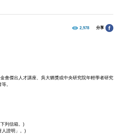
分享
2,978
基金會傑出人才講座、吳大猶獎或中央研究院年輕學者研究
者等。
至下列信箱。)
著人證明」。)