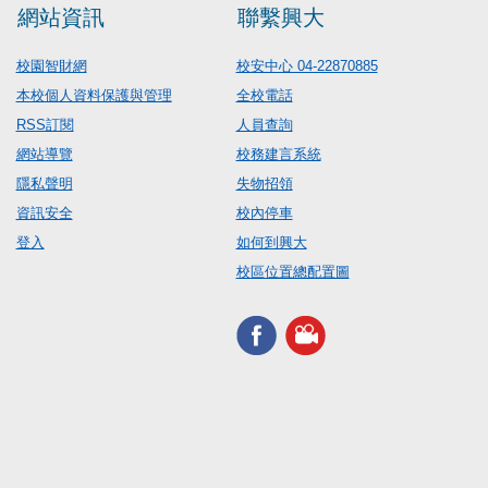
網站資訊
聯繫興大
校園智財網
校安中心 04-22870885
本校個人資料保護與管理
全校電話
RSS訂閱
人員查詢
網站導覽
校務建言系統
隱私聲明
失物招領
資訊安全
校內停車
登入
如何到興大
校區位置總配置圖