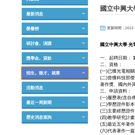
國立中興大
最新消息
更新時間：2022-12-
榮譽榜
研討會。演講
國立中興大學
光
一、起聘日期：
1
獎學金。貸款
二、資格：
(一)已獲光電相
招生。徵才。就業
(二)曾獲科技
著作獎、國內外
活動消息
三、申請資料：
(一)履歷表(含自傳
最近一周新聞
(二)學歷證件影
(三)主要經歷證
歷史消息查詢
(四)教學研究計
(五)最近五年著
(六)代表著作一