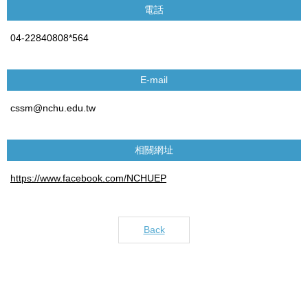
電話
04-22840808*564
E-mail
cssm@nchu.edu.tw
相關網址
https://www.facebook.com/NCHUEP
Back