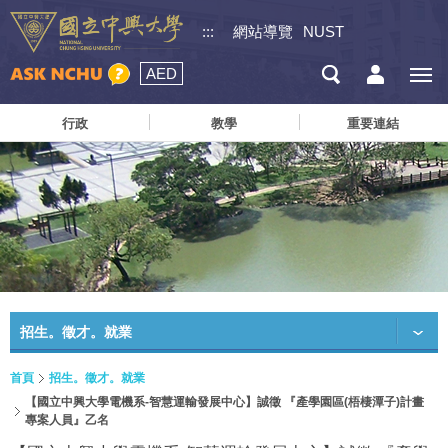
:::
網站導覽
NUST
AED
行政
教學
重要連結
招生。徵才。就業
首頁
招生。徵才。就業
【國立中興大學電機系-智慧運輸發展中心】誠徵 『產學園區(梧棲潭子)計畫
專案人員』乙名