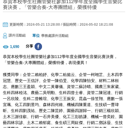
恭賀本校學生社團管樂社參加112學年度全國學生音樂比
賽決賽，「管樂合奏-大專團體組」榮獲特優
更新時間：2024-05-21 13:28:00 / 張貼時間：2024-05-02 18:21:08
單位
課外活動組
學務處課外活動組
分享
1,690
恭賀本校學生社團管樂社參加112學年度全國學生音樂比賽決賽，
「管樂合奏-大專團體組」榮獲特優，表現優異！
獲獎同學：企管二賴柏妤、化學二粘懿云、企管一柯翊芷、土木四李
冠慧、歷史一王信評、企管一陳伯旻、化學四陳怡安、材料二林桓
志、應數三王盈穎、中文二黃馨儀、資管二蘇詩晴、國農三朱家葳、
生科四林稑洺、農藝二吳明勳、生科四曾士睿、資管二陳冠達、行銷
一呂欣陵、生科二曾帷瑄、化學三王振安、昆蟲一徐笠翔、應數一張
宜珮、化工四劉昱均、森林四何維、機械四陳重道、生技碩一曹瑋
昕、生科四劉茂祐、歷史二陳芸婷、園藝四謝歸一、行銷三楊欣穎、
土木三謝佳叡、行銷一石井美優、化工三彭皓謙、機械一曾奕銓、園
藝四林宗諺、土木二賴郁庭、食生碩三周鉦傑、行銷二鄧詠蔙、生技