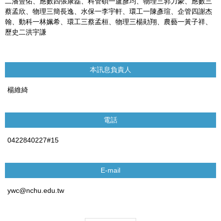
二潘豐佑、應數四張康磊、科管碩一盧彥均、物理三郭力豪、應數三
蔡孟欣、物理三簡長逸、水保一李宇軒、環工一陳彥瑄、企管四謝杰
翰、動科一林姵希、環工三蔡孟桓、物理三楊勛翔、農藝一黃子祥、
歷史二洪宇謙
本訊息負責人
楊維綺
電話
0422840227#15
E-mail
ywc@nchu.edu.tw