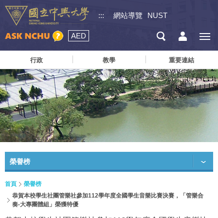
:::
網站導覽
NUST
AED
行政
教學
重要連結
榮譽榜
首頁
榮譽榜
恭賀本校學生社團管樂社參加112學年度全國學生音樂比賽決賽，「管樂合
奏-大專團體組」榮獲特優