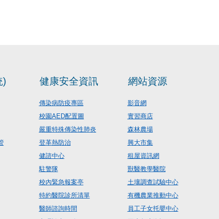
)
健康安全資訊
網站資源
傳染病防疫專區
影音網
校園AED配置圖
實習商店
嚴重特殊傳染性肺炎
森林農場
管
登革熱防治
興大市集
健諮中心
租屋資訊網
駐警隊
獸醫教學醫院
校內緊急報案亭
土壤調查試驗中心
特約醫院診所清單
有機農業推動中心
醫師諮詢時間
員工子女托嬰中心