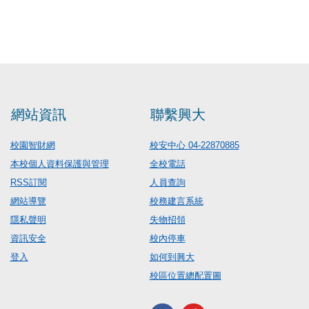
網站資訊
聯繫興大
校園智財網
校安中心 04-22870885
本校個人資料保護與管理
全校電話
RSS訂閱
人員查詢
網站導覽
校務建言系統
隱私聲明
失物招領
資訊安全
校內停車
登入
如何到興大
校區位置總配置圖