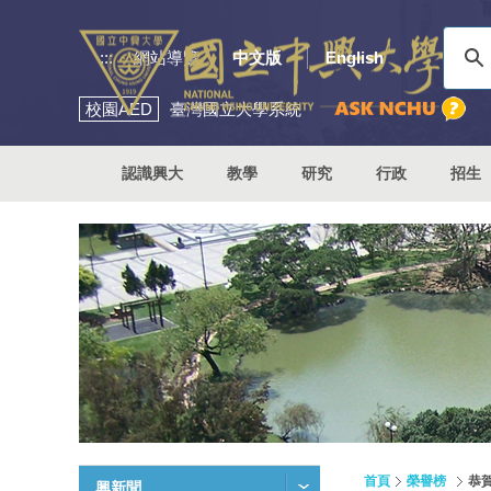
:::
網站導覽
中文版
English
校園
AED
臺灣國立大學系統
認識興大
教學
研究
行政
招生
首頁
榮譽榜
恭
興新聞