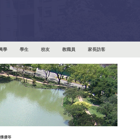
興學
學生
校友
教職員
家長訪客
榮獲優等