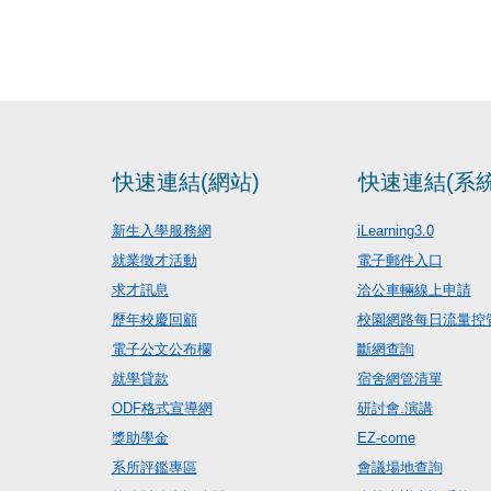
快速連結(網站)
快速連結(系統
新生入學服務網
iLearning3.0
就業徵才活動
電子郵件入口
求才訊息
洽公車輛線上申請
歷年校慶回顧
校園網路每日流量控
電子公文公布欄
斷網查詢
就學貸款
宿舍網管清單
ODF格式宣導網
研討會.演講
獎助學金
EZ-come
系所評鑑專區
會議場地查詢