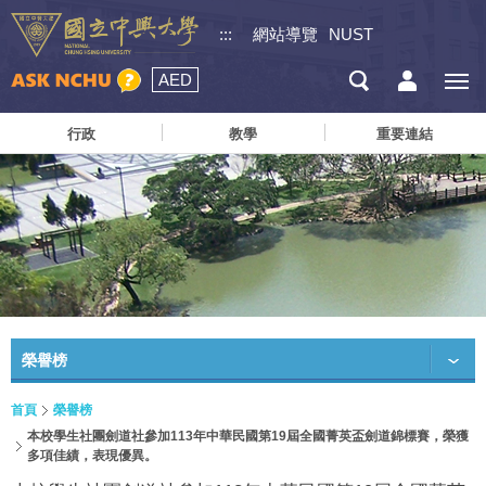
:::
網站導覽
NUST
AED
行政
教學
重要連結
榮譽榜
首頁
榮譽榜
本校學生社團劍道社參加113年中華民國第19屆全國菁英盃劍道錦標賽，榮獲
多項佳績，表現優異。