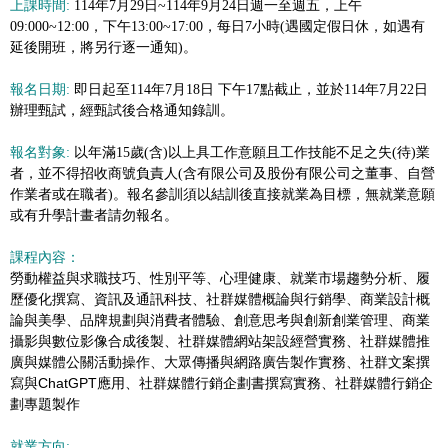
上課時間:
114年7月29日~114年9月24日週一至週五，上午
09:000~12:00，下午13:00~17:00，每日7小時(遇國定假日休，如遇有
延後開班，將另行逐一通知)。
報名日期:
即日起至114年7月18日 下午17點截止，並於114年7月22日
辦理甄試，經甄試後合格通知錄訓。
報名對象:
以年滿15歲(含)以上具工作意願且工作技能不足之失(待)業
者，並不得招收商號負責人(含有限公司及股份有限公司之董事、自營
作業者或在職者)。報名參訓須以結訓後直接就業為目標，無就業意願
或有升學計畫者請勿報名。
課程內容：
勞動權益與求職技巧、性別平等、心理健康、就業市場趨勢分析、履
歷優化撰寫、資訊及通訊科技、社群媒體概論與行銷學、商業設計概
論與美學、品牌規劃與消費者體驗、創意思考與創新創業管理、商業
攝影與數位影像合成後製、社群媒體網站架設經營實務、社群媒體推
廣與媒體公關活動操作、大眾傳播與網路廣告製作實務、社群文案撰
寫與ChatGPT應用、社群媒體行銷企劃書撰寫實務、社群媒體行銷企
劃專題製作
就業方向: