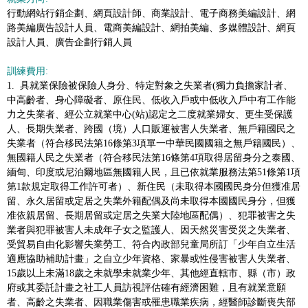
行動網站行銷企劃、網頁設計師、商業設計、電子商務美編設計、網
路美編廣告設計人員、電商美編設計、網拍美編、多媒體設計、網頁
設計人員、廣告企劃行銷人員
訓練費用:
1. 具就業保險被保險人身分、特定對象之失業者(獨力負擔家計者、
中高齡者、身心障礙者、原住民、低收入戶或中低收入戶中有工作能
力之失業者、經公立就業中心(站)認定之二度就業婦女、更生受保護
人、長期失業者、跨國（境）人口販運被害人失業者、無戶籍國民之
失業者（符合移民法第16條第3項單一中華民國國籍之無戶籍國民）、
無國籍人民之失業者（符合移民法第16條第4項取得居留身分之泰國、
緬甸、印度或尼泊爾地區無國籍人民，且已依就業服務法第51條第1項
第1款規定取得工作許可者）、新住民（未取得本國國民身分但獲准居
留、永久居留或定居之失業外籍配偶及尚未取得本國國民身分，但獲
准依親居留、長期居留或定居之失業大陸地區配偶）、犯罪被害之失
業者與犯罪被害人未成年子女之監護人、因天然災害受災之失業者、
受貿易自由化影響失業勞工、符合內政部兒童局所訂「少年自立生活
適應協助補助計畫」之自立少年資格、家暴或性侵害被害人失業者、
15歲以上未滿18歲之未就學未就業少年、其他經直轄市、縣（市）政
府或其委託計畫之社工人員訪視評估確有經濟困難，且有就業意願
者、高齡之失業者、因職業傷害或罹患職業疾病，經醫師診斷喪失部