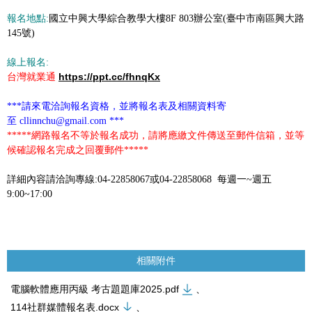
報名地點
:
國立中興大學綜合教學大樓8F 803辦公室(臺中市南區興大路
145號)
線上報名
:
https://ppt.cc/fhnqKx
台灣就業通
***請來電洽詢報名資格，並將報名表及相關資料寄
至
cllinnchu@gmail.com
***
*****網路報名不等於報名成功，請將應繳文件傳送至郵件信箱，並等
候確認報名完成之回覆郵件*****
詳細內容請洽詢專線:04-22858067或04-22858068 每週一~週五
9:00~17:00
相關附件
電腦軟體應用丙級 考古題題庫2025.pdf
、
114社群媒體報名表.docx
、