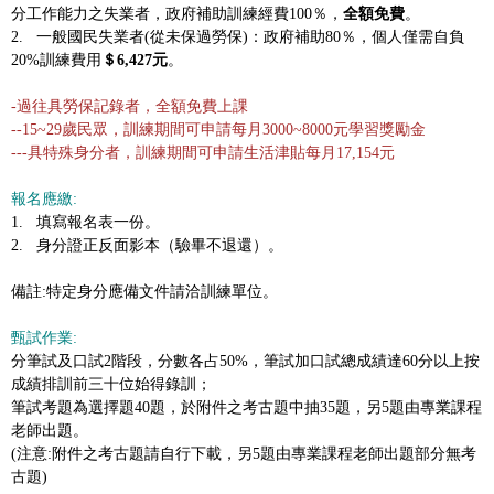
分工作能力之失業者，政府補助訓練經費100％，
全額免費
。
2. 一般國民失業者(從未保過勞保)：政府補助80％，個人僅需自負
20%訓練費用
＄6,427元
。
-過往具勞保記錄者，全額免費上課
--15~29歲民眾，訓練期間可申請每月3000~8000元學習獎勵金
---具特殊身分者，
訓練期間可申請生活津貼每月17,154元
報名應繳:
1. 填寫報名表一份。
2. 身分證正反面影本（驗畢不退還）。
備註:特定身分應備文件請洽訓練單位。
甄試作業:
分筆試及口試2階段，分數各占50%，筆試加口試總成績達60分以上按
成績排訓前三十位始得錄訓；
筆試考題為選擇題40題，於附件之考古題中抽35題，另5題由專業課程
老師出題。
(注意:附件之考古題請自行下載，另5題由專業課程老師出題部分無考
古題)