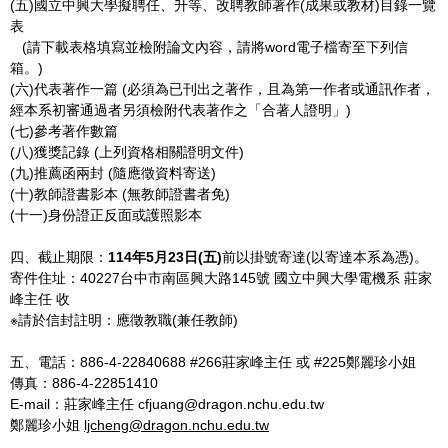
(五)國立中興大學擬聘任、升等、改聘教師著作(成果或教材)目錄一覽
表
(請下載表格填寫並檢附論文內容，請將word電子檔寄至下列信
箱。)
(六)代表著作一篇 (必須為已刊出之著作，且為第一作者或通訊作者，
經本系初審通過者另須檢附代表著作之「合著人證明」)
(七)參考著作數篇
(八)獲獎記錄 (上列資格相關證明文件)
(九)推薦函兩封 (隨應徵資料寄送)
(十)教師證書影本 (無教師證書者免)
(十一)身份證正反面或護照影本
四、截止期限：
114
年
5
月
23
日
(
五
)
前以掛號寄達(以寄達本系為憑)。
寄件住址：40227台中市南區興大路145號 國立中興大學電機系 莊家
峰主任 收
※請於信封註明：應徵教職(兼任教師)
五、電話：886-4-22840688 #266莊家峰主任 或 #225鄭麗珍小姐
傳真：886-4-22851410
E-mail：莊家峰主任 cfjuang@dragon.nchu.edu.tw
鄭麗珍小姐
ljcheng@dragon.nchu.edu.tw