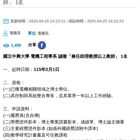
師」 1名
更新時間：2025-04-25 14:23:31 / 張貼時間：2025-04-25 14:22:23
單位
電機系
電機系
分享
1,499
國立中興大學
電機工程學系
誠徵「兼任助理教授以上教師」
1
名
一、起聘日期：
115
年
2
月
1
日
二、資格：
(一)已獲電機相關領域之博士學位。
(二)具控制與系統整合專長，且具業界一年以上工作經驗。
三、申請資料：
(一)履歷表(含自傳)
(二)學歷證件影本：博士畢業證書影本、成績單、博士論文摘要
(三)主要經歷證件影本 (如係外國經歷請附中譯本)
(四)教學研究計畫書及可任教課程