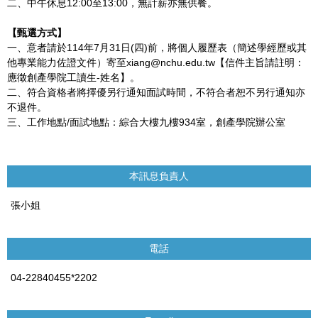
二、中午休息12:00至13:00，無計薪亦無供餐。
【甄選方式】
一、意者請於114年7月31日(四)前，將個人履歷表（簡述學經歷或其
他專業能力佐證文件）寄至xiang@nchu.edu.tw【信件主旨請註明：
應徵創產學院工讀生-姓名】。
二、符合資格者將擇優另行通知面試時間，不符合者恕不另行通知亦
不退件。
三、工作地點/面試地點：綜合大樓九樓934室，創產學院辦公室
本訊息負責人
張小姐
電話
04-22840455*2202