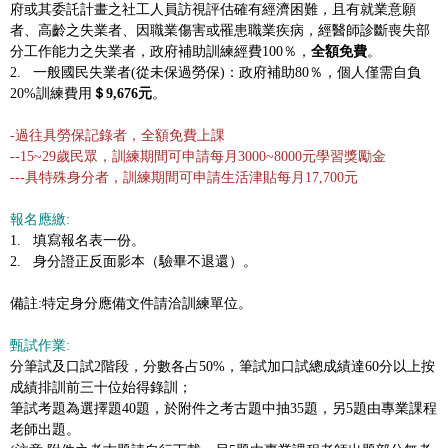
府或其委託計畫之社工人員訪視評估確有經濟困難，且有就業意願
者、高齡之失業者、因職業傷害或罹患職業疾病，經醫師診斷喪失部
分工作能力之失業者，政府補助訓練經費100％，
全額免費
。
2. 一般國民失業者(從未保過勞保)：政府補助80％，個人僅需自負
20%訓練費用
＄9,676元
。
-過往具勞保記錄者，全額免費上課
--15~29歲民眾，訓練期間可申請每月3000~8000元學習獎勵金
---具特殊身分者，
訓練期間可申請生活津貼每月17,700元
報名應繳:
1. 填寫報名表一份。
2. 身分證正反面影本（驗畢不退還）。
備註:特定身分應備文件請洽訓練單位。
甄試作業:
分筆試及口試2階段，分數各占50%，筆試加口試總成績達60分以上按
成績排訓前三十位始得錄訓；
筆試考題為選擇題40題，於附件之考古題中抽35題，另5題由專業課程
老師出題。