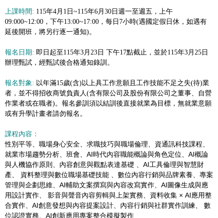
上課時間:
115年4月1日~115年6月30日週一至週五，上午
09:000~12:00，下午13:00~17:00，每日7小時(遇國定假日休，如遇有
延後開班，將另行逐一通知)。
報名日期:
即日起至115年3月23日 下午17點截止，並於115年3月25日
辦理甄試，經甄試後合格通知錄訓。
報名對象:
以年滿15歲(含)以上具工作意願且工作技能不足之失(待)業
者，並不得招收商號負責人(含有限公司及股份有限公司之董事、自營
作業者或在職者)。報名參訓須以結訓後直接就業為目標，無就業意願
或有升學計畫者請勿報名。
課程內容：
性別平等、職場身心安全、求職技巧與職場倫理、資通訊科技課程、
就業市場趨勢分析、班會、AI時代內容職能概論與角色定位、AI概論
與人機協作原則、內容創意與觀點表達基礎 、AI工具倫理與智慧財
產、 資料整理與數位職場基礎技能 、數位內容行銷與品牌素養、專案
管理與企劃思維、AI輔助文案撰寫與內容改寫實作、AI圖像生成與應
用設計實作、 影音與聲音內容剪輯與上架實務、資料收集 × AI應用整
合實作、AI創意發想與內容提案設計、內容行銷與社群實作訓練、 數
位認證實務、AI創新應用專案整合模擬製作