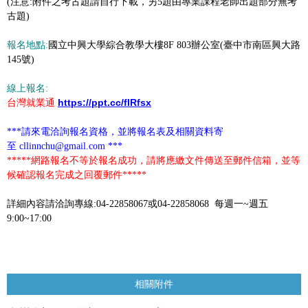
(注意:附件之考古題請自行下載，另5題由專業課程老師出題部分無考
古題)
報名地點
:
國立中興大學綜合教學大樓8F 803辦公室(臺中市南區興大路
145號)
線上報名
:
https://ppt.cc/fIRfsx
台灣就業通
***請來電洽詢報名資格，並將報名表及相關資料寄
至
cllinnchu@gmail.com
***
*****網路報名不等於報名成功，請將應繳文件傳送至郵件信箱，並等
候確認報名完成之回覆郵件*****
詳細內容請洽詢專線:04-22858067或04-22858068 每週一~週五
9:00~17:00
相關附件