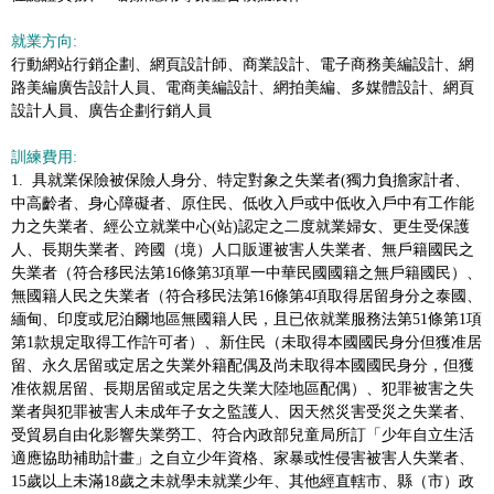
就業方向:
行動網站行銷企劃、網頁設計師、商業設計、電子商務美編設計、網
路美編廣告設計人員、電商美編設計、網拍美編、多媒體設計、網頁
設計人員、廣告企劃行銷人員
訓練費用:
1. 具就業保險被保險人身分、特定對象之失業者(獨力負擔家計者、
中高齡者、身心障礙者、原住民、低收入戶或中低收入戶中有工作能
力之失業者、經公立就業中心(站)認定之二度就業婦女、更生受保護
人、長期失業者、跨國（境）人口販運被害人失業者、無戶籍國民之
失業者（符合移民法第16條第3項單一中華民國國籍之無戶籍國民）、
無國籍人民之失業者（符合移民法第16條第4項取得居留身分之泰國、
緬甸、印度或尼泊爾地區無國籍人民，且已依就業服務法第51條第1項
第1款規定取得工作許可者）、新住民（未取得本國國民身分但獲准居
留、永久居留或定居之失業外籍配偶及尚未取得本國國民身分，但獲
准依親居留、長期居留或定居之失業大陸地區配偶）、犯罪被害之失
業者與犯罪被害人未成年子女之監護人、因天然災害受災之失業者、
受貿易自由化影響失業勞工、符合內政部兒童局所訂「少年自立生活
適應協助補助計畫」之自立少年資格、家暴或性侵害被害人失業者、
15歲以上未滿18歲之未就學未就業少年、其他經直轄市、縣（市）政