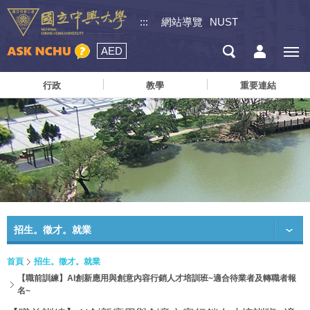
:::
網站導覽
NUST
AED
行政
教學
重要連結
招生。徵才。就業
首頁
招生。徵才。就業
【職前訓練】AI創新應用與創意內容行銷人才培訓班~適合待業者及轉職者報
名~