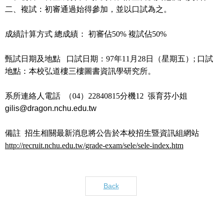
二、複試：初審通過始得參加，並以口試為之。
成績計算方式
總成績：
初審佔
50%
複試佔
50%
甄試日期及地點
口試日期：
97
年
11
月
28
日
（星期五）;
口試
地點：本校弘道樓三樓圖書資訊學研究所。
系所連絡人電話
（
04
）
22840815
分機
12
張育芬小姐
gilis@dragon.nchu.edu.tw
備註
招生相關
最新消息將公告於本校
招生暨資訊組網站
http://recruit.nchu.edu.tw/grade-exam/sele/sele-index.htm
Back