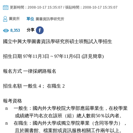
更新時間：2008-10-17 15:35:07 / 張貼時間：2008-10-17 15:35:07
單位
圖資所
圖書資訊學研究所
分享
8,353
國立中興大學圖書資訊學研究所碩士班
甄試入學
招生
招生日期
97
年
11
月
3
日
~ 97
年
11
月6
日
(
詳見簡章
)
報名方式
一律採網路報名
招生名額
一般生
4
；
在職生
2
報考資格
n
一般生：國內外大學校院大學部應屆畢業生，在校學業
成績總平均名次在該班（組）總人數前
50
％以內者。
n
在職生：國內外大學或獨立學院畢業（含同等學力），
且於圖書館、檔案館或資訊服務相關工作兩年以上。