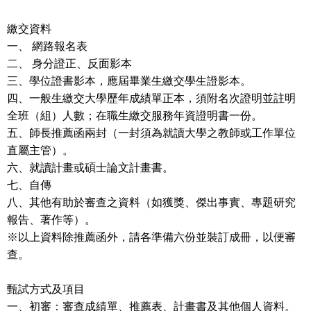
繳交資料
一、
網路報名表
二、
身分證正、反面影本
三、學位證書影本，應屆畢業生繳交學生證影本。
四、一般生繳交大學歷年成績單正本，須附名次證明並註明
全班（組）人數；
在職生繳交服務年資證明書一份。
五、師長推薦函兩封（一封須為就讀大學之教師或工作單位
直屬主管）。
六、就讀計畫或碩士論文計畫書。
七、自傳
八、其他有助於審查之資料（如獲獎、傑出事實、專題研究
報告、著作等）。
※以上資料除推薦函外，請各準備六份並裝訂成冊，以便審
查。
甄試方式及項目
一、初審：審查成績單、推薦表、計畫書及其他個人資料。