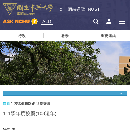
:::
網站導覽
NUST
AED
行政
教學
重要連結
首頁
校園健康路跑-活動辦法
111學年度校慶(103週年)
請選擇 /