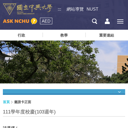
:::
網站導覽
NUST
AED
行政
教學
重要連結
首頁
邀請卡正面
111學年度校慶(103週年)
請選擇 /