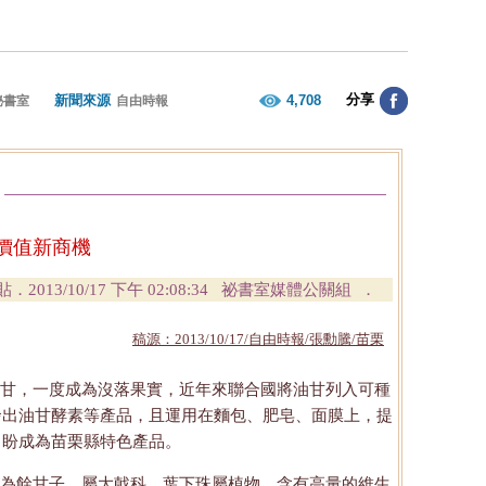
分享
新聞來源
4,708
秘書室
自由時報
價值新商機
貼．
2013/10/17 下午 02:08:34
祕書室媒體公關組 ．
稿源：2013/10/17/自由時報/張勳騰/苗栗
甘，一度成為沒落果實，近年來聯合國將油甘列入可種
發出油甘酵素等產品，且運用在麵包、肥皂、面膜上，提
，盼成為苗栗縣特色產品。
為餘甘子，屬大戟科、葉下珠屬植物，含有高量的維生