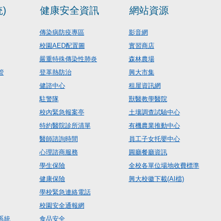
)
健康安全資訊
網站資源
傳染病防疫專區
影音網
校園AED配置圖
實習商店
嚴重特殊傳染性肺炎
森林農場
管
登革熱防治
興大市集
健諮中心
租屋資訊網
駐警隊
獸醫教學醫院
校內緊急報案亭
土壤調查試驗中心
特約醫院診所清單
有機農業推動中心
醫師諮詢時間
員工子女托嬰中心
心理諮商服務
圓廳餐廳資訊
學生保險
全校各單位場地收費標準
健康保險
興大校徽下載(AI檔)
學校緊急連絡電話
校園安全通報網
系統
食品安全