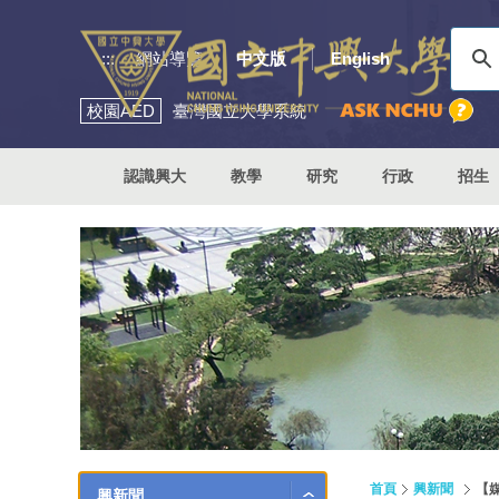
:::
網站導覽
中文版
English
校園
AED
臺灣國立大學系統
認識興大
教學
研究
行政
招生
首頁
興新聞
【
興新聞