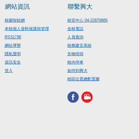
網站資訊
聯繫興大
校園智財網
校安中心 04-22870885
本校個人資料保護與管理
全校電話
RSS訂閱
人員查詢
網站導覽
校務建言系統
隱私聲明
失物招領
資訊安全
校內停車
登入
如何到興大
校區位置總配置圖