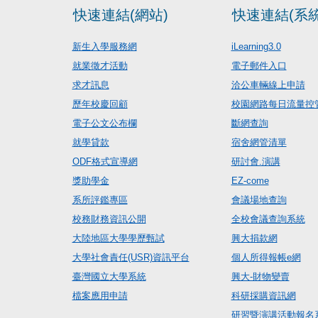
快速連結(網站)
快速連結(系統
新生入學服務網
iLearning3.0
就業徵才活動
電子郵件入口
求才訊息
洽公車輛線上申請
歷年校慶回顧
校園網路每日流量控
電子公文公布欄
斷網查詢
就學貸款
宿舍網管清單
ODF格式宣導網
研討會.演講
獎助學金
EZ-come
系所評鑑專區
會議場地查詢
校務財務資訊公開
全校會議查詢系統
大陸地區大學學歷甄試
興大捐款網
大學社會責任(USR)資訊平台
個人所得報帳e網
臺灣國立大學系統
興大-財物變賣
檔案應用申請
科研採購資訊網
研習暨演講活動報名