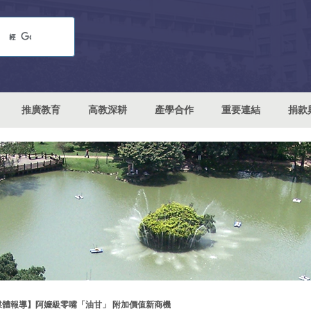
推廣教育
高教深耕
產學合作
重要連結
捐款
媒體報導】阿嬤級零嘴「油甘」 附加價值新商機