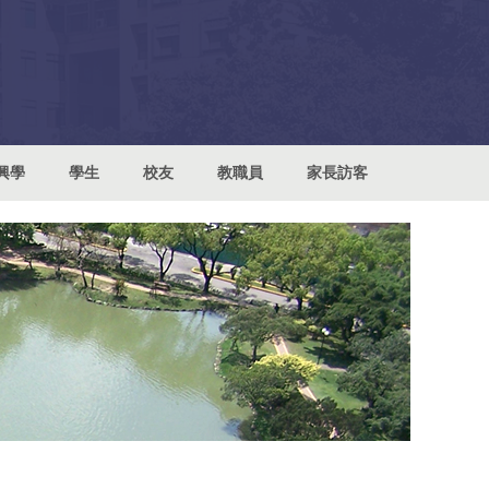
興學
學生
校友
教職員
家長訪客