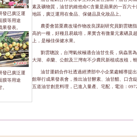
素及礦物質，油甘的維他命C含量是蘋果的一百六十
研發已廣泛運
地區，廣泛運用在食品、保健品及化妝品上。
面膜等用途
農委會苗栗農改場作物改良課副研究員劉雲聰指
成果發表。
高的一種，好種且易栽培，果實含有微量元素硒及超
上，是極佳保健水果。
劉雲聰說，台灣氣候極適合油甘生長，病蟲害為
大湖、卓蘭、公館及三灣有不少農民新植或改植，
油甘運銷合作社透過經濟部中小企業處輔導提出
研發已廣泛運
館舉行成果發表會，推出油甘酵素、油甘醋、口含
面膜等用途
五道油甘創意料理，已進入量產、宅配，電洽：0972-8
甘。