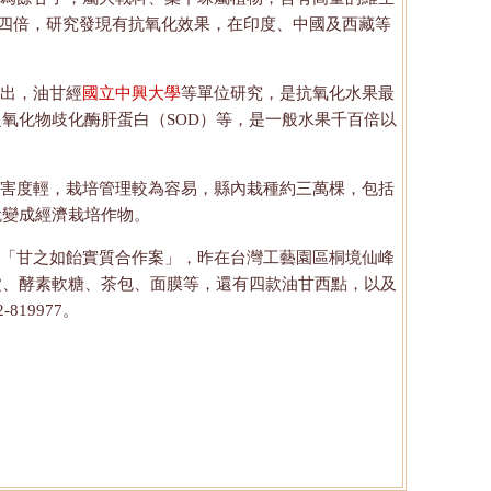
四倍，研究發現有抗氧化效果，在印度、中國及西藏等
出，油甘經
國立中興大學
等單位研究，是抗氧化水果最
氧化物歧化酶肝蛋白（SOD）等，是一般水果千百倍以
害度輕，栽培管理較為容易，縣內栽種約三萬棵，包括
蛻變成經濟栽培作物。
「甘之如飴實質合作案」，昨在台灣工藝園區桐境仙峰
錠、酵素軟糖、茶包、面膜等，還有四款油甘西點，以及
19977。