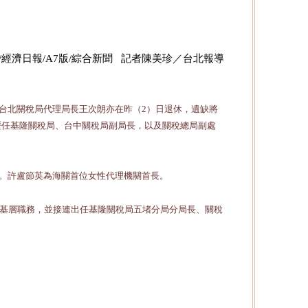
3-03/經濟日報/A7版/綜合新聞 記者陳美珍／台北報導
台北關稅局代理局長王次朗亦在昨（2）日退休，遺缺將
歷任基隆關稅局、台中關稅局副局長，以及關稅總局副處
。許盧節英為海關首位女性代理機關首長。
等基層職務，並接連出任基隆關稅局五堵分局分局長、關稅