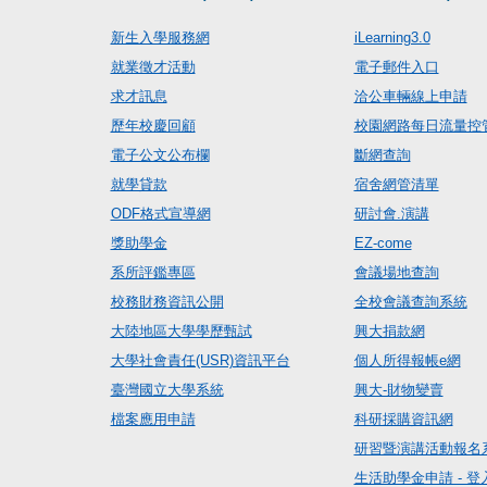
新生入學服務網
iLearning3.0
就業徵才活動
電子郵件入口
求才訊息
洽公車輛線上申請
歷年校慶回顧
校園網路每日流量控
電子公文公布欄
斷網查詢
就學貸款
宿舍網管清單
ODF格式宣導網
研討會.演講
獎助學金
EZ-come
系所評鑑專區
會議場地查詢
校務財務資訊公開
全校會議查詢系統
大陸地區大學學歷甄試
興大捐款網
大學社會責任(USR)資訊平台
個人所得報帳e網
臺灣國立大學系統
興大-財物變賣
檔案應用申請
科研採購資訊網
研習暨演講活動報名
生活助學金申請 - 登