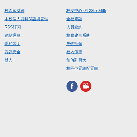
校園智財網
校安中心 04-22870885
本校個人資料保護與管理
全校電話
RSS訂閱
人員查詢
網站導覽
校務建言系統
隱私聲明
失物招領
資訊安全
校內停車
登入
如何到興大
校區位置總配置圖