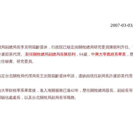
2007-0
總局副總局長李克明屆齡退休，行政院已核定由關稅總局研究委員陳順利升任。
許盧節英代理。
新任關稅總局副總局長陳順利
，64歲，
中興大學農經系畢業
，
主任秘書、研究委員。
核定台北關稅局代理局長王次朗屆齡退休申請，遺缺由現任副局長許盧節英代理
治大學財稅學系畢業後，進入海關服務已逾42年，歷任關稅總局股長、副組長
與驗估處處長，以及台北關稅局副局長等職務。