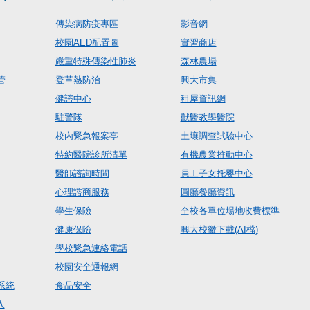
傳染病防疫專區
影音網
校園AED配置圖
實習商店
嚴重特殊傳染性肺炎
森林農場
管
登革熱防治
興大市集
健諮中心
租屋資訊網
駐警隊
獸醫教學醫院
校內緊急報案亭
土壤調查試驗中心
特約醫院診所清單
有機農業推動中心
醫師諮詢時間
員工子女托嬰中心
心理諮商服務
圓廳餐廳資訊
學生保險
全校各單位場地收費標準
健康保險
興大校徽下載(AI檔)
學校緊急連絡電話
校園安全通報網
系統
食品安全
入