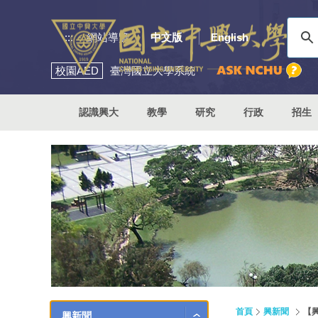
:::
網站導覽
中文版
English
校園
AED
臺灣國立大學系統
認識興大
教學
研究
行政
招生
首頁
興新聞
【
興新聞