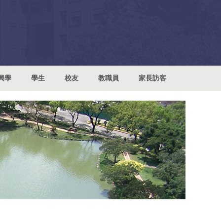
興學
學生
校友
教職員
家長訪客