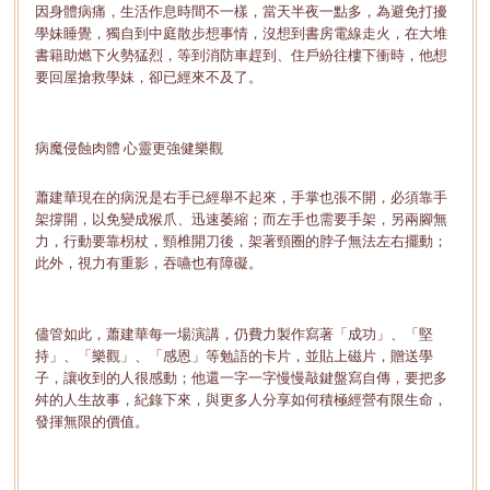
因身體病痛，生活作息時間不一樣，當天半夜一點多，為避免打擾
學妹睡覺，獨自到中庭散步想事情，沒想到書房電線走火，在大堆
書籍助燃下火勢猛烈，等到消防車趕到、住戶紛往樓下衝時，他想
要回屋搶救學妹，卻已經來不及了。
病魔侵蝕肉體 心靈更強健樂觀
蕭建華現在的病況是右手已經舉不起來，手掌也張不開，必須靠手
架撐開，以免變成猴爪、迅速萎縮；而左手也需要手架，另兩腳無
力，行動要靠枴杖，頸椎開刀後，架著頸圈的脖子無法左右擺動；
此外，視力有重影，吞嚥也有障礙。
儘管如此，蕭建華每一場演講，仍費力製作寫著「成功」、「堅
持」、「樂觀」、「感恩」等勉語的卡片，並貼上磁片，贈送學
子，讓收到的人很感動；他還一字一字慢慢敲鍵盤寫自傳，要把多
舛的人生故事，紀錄下來，與更多人分享如何積極經營有限生命，
發揮無限的價值。