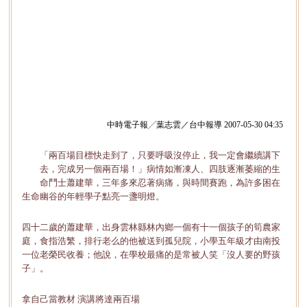
中時電子報╱葉志雲／台中報導 2007-05-30 04:35
「兩百場目標快走到了，只要呼吸沒停止，我一定會繼續講下
去，完成另一個兩百場！」病情如漸凍人、四肢逐漸萎縮的生
命鬥士蕭建華，三年多來忍著病痛，與時間賽跑，為許多困在
生命幽谷的年輕學子點亮一盞明燈。
四十二歲的蕭建華，出身雲林縣林內鄉一個有十一個孩子的筍農家
庭，食指浩繁，排行老么的他被送到孤兒院，小學五年級才由南投
一位老榮民收養；他說，在學校最痛的是常被人笑「沒人要的野孩
子」。
拿自己當教材 演講將達兩百場