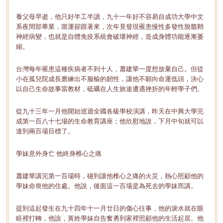
養父母早逝，他只好半工半讀，九十一年好不容易自成功大學中文
系夜間部畢業，噩運卻跟著來，次年竟發現罹患慢性多發性脫髓鞘
神經病變，也就是自體免疫系統會破壞神經，造成身體功能逐漸萎
縮。
台灣每年罹患這種疾病者不到十人，蕭建華一度想放棄自己。但從
小在孤兒院成長磨練出不服輸的韌性，讓他不願向命運低頭，決心
以自己生命故事當教材，砥礪在人生旅途遭遇挫折的年輕學子們。
從九十三年一月他開始巡迴全國各級學校演講，昨天在中興大學完
成第一百八十七場的生命教育講座；他欣慰地說，下月中旬就可以
達到兩百場目標了。
學妹意外身亡 他終身椎心之痛
蕭建華講完第一百場時，碰到讓他椎心之痛的火災，熱心照顧他的
學妹命喪他的住處。他說，後面這一百場是為死去的學妹而講。
提到這起發生在九十四年十一月廿日的傷心往事，他的淚水就在眼
眶裡打轉，他說，黃姓學妹自告奮勇到家裡照顧他的生活起居。他