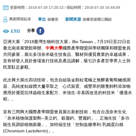
更新時間：2018-07-20 17:20:32 / 張貼時間：2018-07-20 16:44:09
單位
新聞來源
興新聞張貼者
秘書室
秘書室媒體公關組
分享
2,511
亞洲大展「2018臺灣生物科技大展」Bio Taiwan，7月19日至22日在
臺北南港展覽館舉辦。
中興大學
國際產學聯盟與學研團隊和聯盟會員
共同參展，展出多項奈米級生技食品、醫材與優質農業的卓越成果，
並有研發人員於會場進行技術及產品講解，吸引許多產官學界人士與
民眾駐足參觀。
此次興大展出四項技術，包含自組裝金顆粒電極之無酵素葡萄糖感測
器、高純度粒線體大量萃取之離心式裝置、咸豐草的雞隻飼料添加物
應用於優質抗球蟲植生素配方、米強生-非基因改造的科技米「優適水
稻」。
並有三間興大國際產學聯盟會員展出新創技術，包含台茂奈米生化
「奈米植物保護製劑--美立鈣、穀麗鈣、豐麗鈣」、正瀚生技「多功
能生長調節植物新藥」、加特福生技「控制血糖專利-乳鐵蛋白鉻
(Chromium Lactoferrin)」。