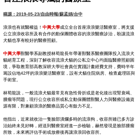
稿源：2019-05-23/自由時報/蘇孟娟/台中
浪浪也有就醫權益！
中興大學
成立全台首座浪浪樂活醫療室，將支援
公立浪浪收容所及有合作的動保團體收容的浪浪醫療診治，盼讓流浪
犬貓也享有較好的醫療照顧。
中興大學
獸醫學系副教授林荀龍長年帶著獸醫系醫療團隊投入流浪犬
貓絕育工程，深刻了解收容流浪犬貓的公私立中心均面臨醫療照顧困
境，爭取教育部高教深耕大學社會責任實踐計畫經費支持，費時半年
籌設佔地42坪的浪浪樂活醫療室，設有犬貓住院病房、檢查處理區與
手術室。
林荀龍說，一般流浪犬貓最常見有急性骨折或是老化後出現腎衰竭、
腫瘤等問題，現行公立收容所或私立動保團體獸醫人力與醫療設備資
源有限，對兼顧浪浪的醫療品質心有餘力不足。
他指出，近來就收治一隻臉部潰爛多時的流浪狗，收容所雖已多方診
治始終未見好轉，經送到醫療室經進一步檢驗，赫然發現是臉部腫瘤
所致，未來將評估手術或放療後再讓浪浪回收容所。