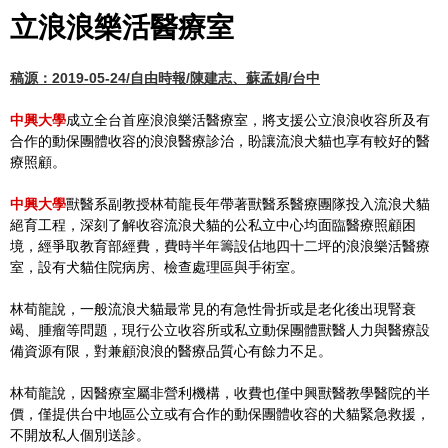
立浪浪樂活醫療室
稿源：2019-05-24/自由時報/陳建志、蘇孟娟/台中
中興大學
成立全台首座浪浪樂活醫療室，將支援公立浪浪收容所及有
合作的動保團體收容的浪浪醫療診治，盼讓流浪犬貓也享有較好的醫
療照顧。
中興大學
獸醫系副教授林荀龍長年帶著獸醫系醫療團隊投入流浪犬貓
絕育工程，深刻了解收容流浪犬貓的公私立中心均面臨醫療照顧困
境，經爭取教育部經費，費時半年籌設佔地四十二坪的浪浪樂活醫療
室，設有犬貓住院病房、檢查處理區與手術室。
林荀龍說，一般流浪犬貓最常見的有急性骨折或是老化後出現腎衰
竭、腫瘤等問題，現行公立收容所或私立動保團體獸醫人力與醫療設
備資源有限，對兼顧浪浪的醫療品質心有餘力不足。
林荀龍說，因醫療室屬非營利機構，收費也僅中興獸醫教學醫院的半
價，僅提供台中地區公立或有合作的動保團體收容的犬貓緊急救援，
不開放私人個別送診。