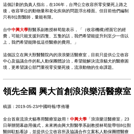
這個計劃的負責人指出，在106年，台灣公立收容所零安樂死上路之
後，收容單位的動物量和老化疾病的問題浮出檯面。但目前他們編制
只有8位獸醫師，量能有限。
台中
中興大學
獸醫系副教授林荀龍表示，「（收容機構)裡面它的經
費，可能只能支援到四隻、五隻的話，我們希望能提升到至少一倍以
上，我們希望能降低這些醫療的費用。」
這個設立在興大獸醫醫院內的浪浪樂活醫療室，目前只提供公立收容
中心及協議合作的私人動保團體診治，希望能解決流浪貓犬的醫療困
境，更希望讓公部門重視零安樂死後，流浪動物的生命課題。
領先全國 興大首創浪浪樂活醫療室
稿源：2019-05-23/中國時報/李侑珊
全台首座流浪犬貓專用醫療室啟用！
中興大學
「浪浪樂活醫療室」23
日舉辦開幕啟用儀式，未來將由興大獸醫學系副教授林荀龍帶領8位獸
醫師駐點看診，並提供公立收容所及協議合作立案私人動保團體醫療