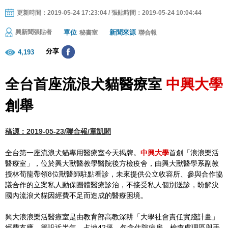
更新時間：2019-05-24 17:23:04 / 張貼時間：2019-05-24 10:04:44
單位
新聞來源
興新聞張貼者
秘書室
聯合報
分享
4,193
全台首座流浪犬貓醫療室
中興大學
創舉
稿源：2019-05-23/聯合報/章凱閎
全台第一座流浪犬貓專用醫療室今天揭牌。
中興大學
首創「浪浪樂活
醫療室」，位於興大獸醫教學醫院後方檢疫舍，由興大獸醫學系副教
授林荀龍帶領8位獸醫師駐點看診，未來提供公立收容所、參與合作協
議合作的立案私人動保團體醫療診治，不接受私人個別送診，盼解決
國內流浪犬貓因經費不足而造成的醫療困境。
興大浪浪樂活醫療室是由教育部高教深耕「大學社會責任實踐計畫」
經費支應，籌設近半年，占地42坪，包含住院病房、檢查處理區與手