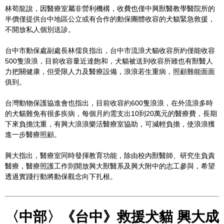
林荀龍說，因醫療室屬非營利機構，收費也僅中興獸醫教學醫院所的
半價僅提供台中地區公立或有合作的動保團體收容的犬貓緊急救援，
不開放私人個別送診。
台中市動保處副處長林儒良指出，台中市流浪犬貓收容所約僅能收容
500隻浪浪，目前收容量近達飽和，犬貓被送到收容所雖也有獸醫人
力把關健康，但受限人力及醫療設備，浪浪若生重病，照顧難能面面
俱到。
台灣動物保護協進會也指出，目前收容約600隻浪浪，在外流浪多時
的犬貓難免有很多疾病，每個月約需支出10到20萬元的醫療費，長期
下來負擔沈重，有興大浪浪樂活醫療室協助，可減輕負擔，使浪浪獲
進一步醫療照顧。
興大指出，醫療室同時發揮教育功能，除由校內獸醫師、研究生負責
醫療，醫療照護工作則開放興大獸醫系及興大附中的志工參與，希望
透過實踐行動將動保觀念向下扎根。
〈中部〉《台中》救援犬貓 興大成