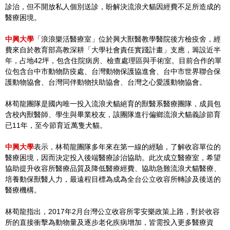
診治，但不開放私人個別送診，盼解決流浪犬貓因經費不足所造成的
醫療困境。
中興大學
「浪浪樂活醫療室」位於興大獸醫教學醫院後方檢疫舍，經
費來自於教育部高教深耕「大學社會責任實踐計畫」支應，籌設近半
年，占地42坪，包含住院病房、檢查處理區與手術室。目前合作的單
位包含台中市動物防疫處、台灣動物保護協進會、台中市世界聯合保
護動物協會、台灣同伴動物扶助協會、台灣之心愛護動物協會。
林荀龍團隊是國內唯一投入流浪犬貓絕育的獸醫系醫療團隊，成員包
含校內獸醫師、學生與畢業校友，該團隊進行偏鄉流浪犬貓義診節育
已11年，至今節育近萬隻犬貓。
中興大學
表示，林荀龍團隊多年來在第一線的經驗，了解收容單位的
醫療困境，因而決定投入後端醫療診治協助。此次成立醫療室，希望
協助提升收容所醫療品質及降低醫療經費、協助急難流浪犬貓醫療、
培養動保獸醫人力，最遠程目標為成為全台公立收容所轉診及後送的
醫療機構。
林荀龍指出，2017年2月台灣公立收容所零安樂政策上路，對於收容
所的直接衝擊為動物量及逐步老化疾病增加，皆需投入更多醫療資