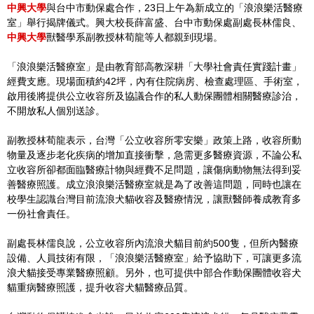
中興大學
與台中市動保處合作，23日上午為新成立的「浪浪樂活醫療
室」舉行揭牌儀式。興大校長薛富盛、台中市動保處副處長林儒良、
中興大學
獸醫學系副教授林荀龍等人都親到現場。
「浪浪樂活醫療室」是由教育部高教深耕「大學社會責任實踐計畫」
經費支應。現場面積約42坪，內有住院病房、檢查處理區、手術室，
啟用後將提供公立收容所及協議合作的私人動保團體相關醫療診治，
不開放私人個別送診。
副教授林荀龍表示，台灣「公立收容所零安樂」政策上路，收容所動
物量及逐步老化疾病的增加直接衝擊，急需更多醫療資源，不論公私
立收容所卻都面臨醫療計物與經費不足問題，讓傷病動物無法得到妥
善醫療照護。成立浪浪樂活醫療室就是為了改善這問題，同時也讓在
校學生認識台灣目前流浪犬貓收容及醫療情況，讓獸醫師養成教育多
一份社會責任。
副處長林儒良說，公立收容所內流浪犬貓目前約500隻，但所內醫療
設備、人員技術有限，「浪浪樂活醫療室」給予協助下，可讓更多流
浪犬貓接受專業醫療照顧。另外，也可提供中部合作動保團體收容犬
貓重病醫療照護，提升收容犬貓醫療品質。