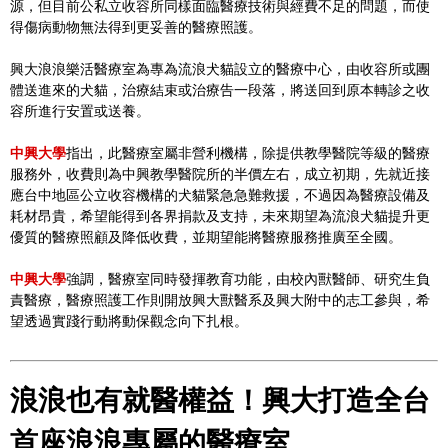
源，但目前公私立收容所同樣面臨醫療技術與經費不足的問題，而使
得傷病動物無法得到更妥善的醫療照護。
興大浪浪樂活醫療室為專為流浪犬貓設立的醫療中心，由收容所或團
體送進來的犬貓，治療結束或治療告一段落，將送回到原本轉診之收
容所進行安置或送養。
中興大學
指出，此醫療室屬非營利機構，除提供教學醫院等級的醫療
服務外，收費則為中興教學醫院所的半價左右，成立初期，先就近接
應台中地區公立收容機構的犬貓緊急急難救援，不過因為醫療設備及
耗材昂貴，希望能得到各界捐款及支持，未來期望為流浪犬貓提升更
優質的醫療照顧及降低收費，並期望能將醫療服務推廣至全國。
中興大學
強調，醫療室同時發揮教育功能，由校內獸醫師、研究生負
責醫療，醫療照護工作則開放興大獸醫系及興大附中的志工參與，希
望透過實踐行動將動保觀念向下扎根。
浪浪也有就醫權益！興大打造全台
首座浪浪專屬的醫療室