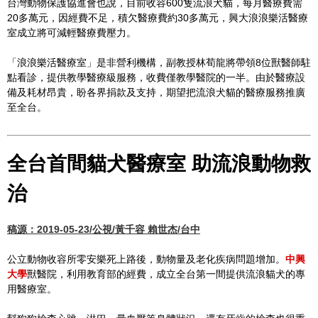
台灣動物保護協進會也說，目前收容600隻流浪犬貓，每月醫療費需
20多萬元，因經費不足，積欠醫療費約30多萬元，興大浪浪樂活醫療
室成立將可減輕醫療費壓力。
「浪浪樂活醫療室」是非營利機構，副教授林荀龍將帶領8位獸醫師駐
點看診，提供教學醫療級服務，收費僅教學醫院的一半。由於醫療設
備及耗材昂貴，盼各界捐款及支持，期望把流浪犬貓的醫療服務推廣
至全台。
全台首間貓犬醫療室 助流浪動物救
治
稿源：2019-05-23/公視/黃千容 賴世杰/台中
公立動物收容所零安樂死上路後，動物量及老化疾病問題增加。
中興
大學
獸醫院，利用教育部的經費，成立全台第一間提供流浪貓犬的專
用醫療室。