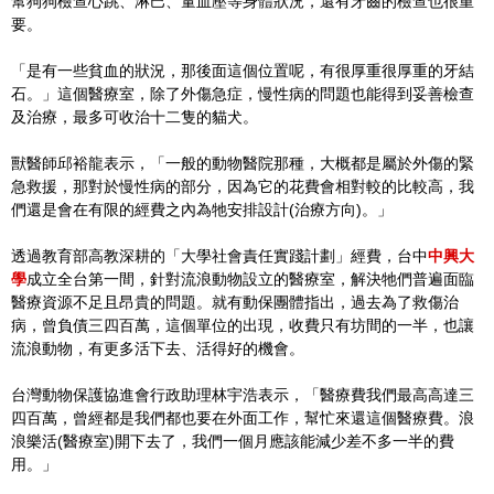
幫狗狗檢查心跳、淋巴、量血壓等身體狀況，還有牙齒的檢查也很重
要。
「是有一些貧血的狀況，那後面這個位置呢，有很厚重很厚重的牙結
石。」這個醫療室，除了外傷急症，慢性病的問題也能得到妥善檢查
及治療，最多可收治十二隻的貓犬。
獸醫師邱裕龍表示，「一般的動物醫院那種，大概都是屬於外傷的緊
急救援，那對於慢性病的部分，因為它的花費會相對較的比較高，我
們還是會在有限的經費之內為牠安排設計(治療方向)。」
透過教育部高教深耕的「大學社會責任實踐計劃」經費，台中
中興大
學
成立全台第一間，針對流浪動物設立的醫療室，解決牠們普遍面臨
醫療資源不足且昂貴的問題。就有動保團體指出，過去為了救傷治
病，曾負債三四百萬，這個單位的出現，收費只有坊間的一半，也讓
流浪動物，有更多活下去、活得好的機會。
台灣動物保護協進會行政助理林宇浩表示，「醫療費我們最高高達三
四百萬，曾經都是我們都也要在外面工作，幫忙來還這個醫療費。浪
浪樂活(醫療室)開下去了，我們一個月應該能減少差不多一半的費
用。」