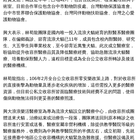
術室。目前合作單位包含台中市動物防疫處、台灣動物保護協進會、
台中市世界聯合保護動物協會、台灣同伴動物扶助協會、台灣之心愛
護動物協會。
興大表示，林荀龍團隊是國內唯一投入流浪犬貓絕育的獸醫系醫療團
隊，在偏鄉義診、節育流浪犬貓已11年，成員包含校內獸醫師、研究
生、大五學生與畢業校友，至今節育近萬隻犬貓。此次成立醫療室，
盼協助提升收容所醫療品質及降低醫療經費、協助急難流浪犬貓醫
療、培養動保獸醫人力，遠程目標是成為全台公立收容所轉診及後送
的醫療機構。
林荀龍指出，106年2月全台公立收容所零安樂政策上路，對於收容所
的直接衝擊為動物量及逐步老化疾病的增加，這些需投入更多的醫療
資源，但目前公私立收容所皆面臨醫療技術與經費不足的問題，使得
傷病動物無法得到更妥善的醫療照護。
興大浪浪樂活醫療室為專為流浪犬貓設立的醫療中心，由收容所或團
體送來犬貓，治療結束或治療告一段落，團隊將送回到原本轉診之收
容所進行安置或送養。醫療室屬非營利機構，除提供教學醫院等級的
醫療服務外，收費則為中興教學醫院所的半價左右，成立初期，先就
近接應臺中地區公立收容機構的犬貓緊急急難救援。但醫療設備及耗