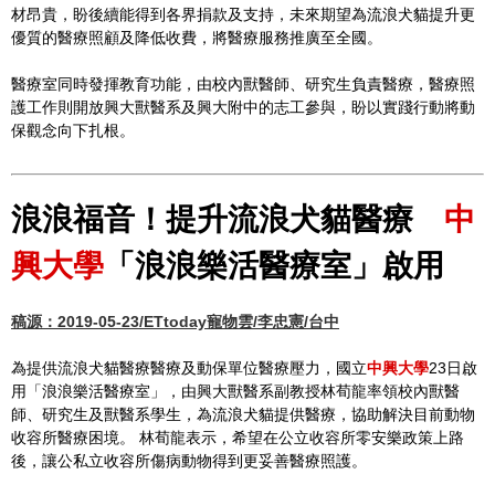
材昂貴，盼後續能得到各界捐款及支持，未來期望為流浪犬貓提升更
優質的醫療照顧及降低收費，將醫療服務推廣至全國。
醫療室同時發揮教育功能，由校內獸醫師、研究生負責醫療，醫療照
護工作則開放興大獸醫系及興大附中的志工參與，盼以實踐行動將動
保觀念向下扎根。
浪浪福音！提升流浪犬貓醫療
中
興大學
「浪浪樂活醫療室」啟用
稿源：2019-05-23/ETtoday寵物雲/李忠憲/台中
為提供流浪犬貓醫療醫療及動保單位醫療壓力，國立
中興大學
23日啟
用「浪浪樂活醫療室」，由興大獸醫系副教授林荀龍率領校內獸醫
師、研究生及獸醫系學生，為流浪犬貓提供醫療，協助解決目前動物
收容所醫療困境。 林荀龍表示，希望在公立收容所零安樂政策上路
後，讓公私立收容所傷病動物得到更妥善醫療照護。