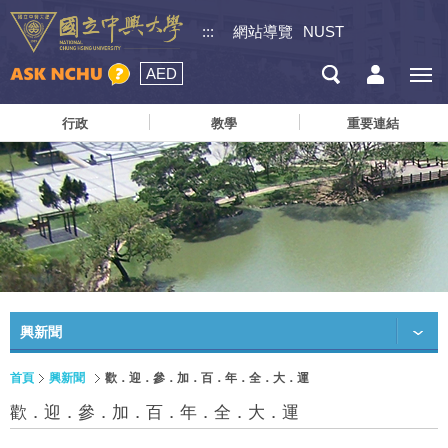
:::
網站導覽
NUST
AED
行政
教學
重要連結
興新聞
首頁
興新聞
歡．迎．參．加．百．年．全．大．運
歡．迎．參．加．百．年．全．大．運