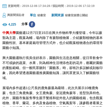
更新時間：2019-12-06 17:34:28 / 張貼時間：2019-12-06 17:32:19
單位
新聞來源
興新聞張貼者
秘書室
秘書室媒體公關組
分享
4,225
中興大學
園藝週12月7日至15日在興大作物科學大樓登場，今年以蕨
類為主題，觀葉為輔，場內除了有蕨類植物展，介紹蕨類植物的基本
園藝性狀、基本家庭栽培管理方式外，也介紹觀葉植物適合的環境等
園藝小知識。
興大園藝週執行長吳佳姸表示，園藝與生活息息相關，從日常飲食中
不可或缺的蔬菜、水果，到為精神生活增添色彩的花卉，都屬於園藝
的重點範疇。但一般民眾聽到「園藝系」時，卻有許多誤解或刻板印
象，因此希望透過園藝週推廣園藝知識，讓民眾更深入了解園藝領
域。
展場內多件超過1公尺長的鹿角蕨最為吸睛，此次共展示10種鹿角
蕨，包含三角鹿角蕨、女王鹿角蕨、皇冠鹿角蕨等，造型別具特色。
此外，園藝市集販售學生親手繁殖和從外批入的園藝植栽，包含觀葉
植物、香草、蘭花、多肉及食蟲植物、空氣鳳梨等，讓參觀者看展之