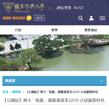
:::
網站導覽
NUST
AED
行政
教學
重要連結
興新聞
首頁
興新聞
【公關組】興大「植蕨」園藝週展至12/15 介紹蕨類特色
【公關組】興大「植蕨」園藝週展至12/15 介紹蕨類特色