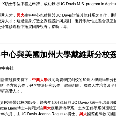
碩士學位學程之申請，成功錄取UC Davis M.S. program in Agricultura
優秀人才，
興大
生科中心也積極與UC Davis討論其他科系之合作，
優秀人才；透過量身打造之課程設計與規劃，進行系統性之整合及互
赴外進修過程中拓展國際視野，接軌世界。
科中心與美國加州大學戴維斯分校簽
08/中央社
耕計畫經費支持下，
中
興大
學
以同為農學院創校的加州大學戴維斯分校U
vis進行全方位合作：包含雙邊研究合作、教學創新、國際人才培育
學研高階人才。
副校長帶領校內師長，於去年10月31日與UC Davis代表--全球事務處
ia Liang博士--共同討論
興大
應用經濟學系、土木工程學系與環境工程學
月，由UC Davis Joanna Regulska博士、
興大
國際處陳牧民國