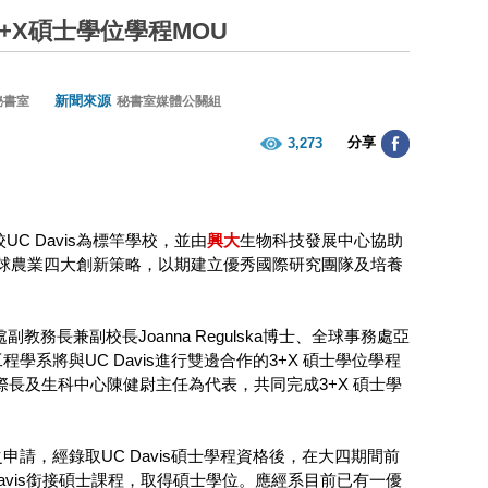
+X碩士學位學程MOU
新聞來源
秘書室
秘書室媒體公關組
分享
3,273
C Davis為標竿學校，並由
興大
生物科技發展中心協助
及全球農業四大創新策略，以期建立優秀國際研究團隊及培養
副教務長兼副校長Joanna Regulska博士、全球事務處亞
系將與UC Davis進行雙邊合作的3+X 碩士學位學程
際長及生科中心陳健尉主任為代表，共同完成3+X 碩士學
請，經錄取UC Davis碩士學程資格後，在大四期間前
往UC Davis銜接碩士課程，取得碩士學位。應經系目前已有一優