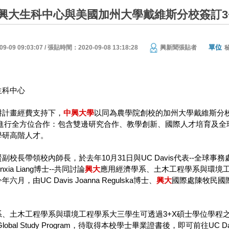
興大生科中心與美國加州大學戴維斯分校簽訂3
單位
09 09:03:07 / 張貼時間：2020-09-08 13:18:28
興新聞張貼者
生科中心
耕計畫經費支持下，
中
興大
學
以同為農學院創校的加州大學戴維斯分校U
vis進行全方位合作：包含雙邊研究合作、教學創新、國際人才培育
學研高階人才。
副校長帶領校內師長，於去年10月31日與UC Davis代表--全球事務處
ia Liang博士--共同討論
興大
應用經濟學系、土木工程學系與環境工程學
月，由UC Davis Joanna Regulska博士、
興大
國際處陳牧民國
。
、土木工程學系與環境工程學系大三學生可透過3+X碩士學位學程之申
修讀Global Study Program，待取得本校學士畢業證書後，即可前