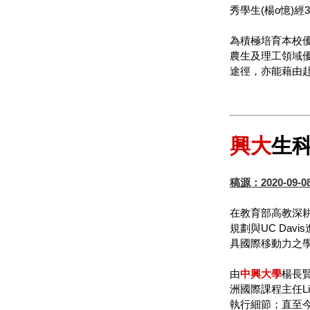
秀學生(楊o憶)經3+X
為積極培育本校
農生及理工領域
途徑，亦能藉由
興大
生
稿源：2020-09-
在教育部高教深
規劃與UC Da
具國際移動力之
由
中
興大
學
楊長賢
洲國際課程主任Linx
執行細節；直至今年六