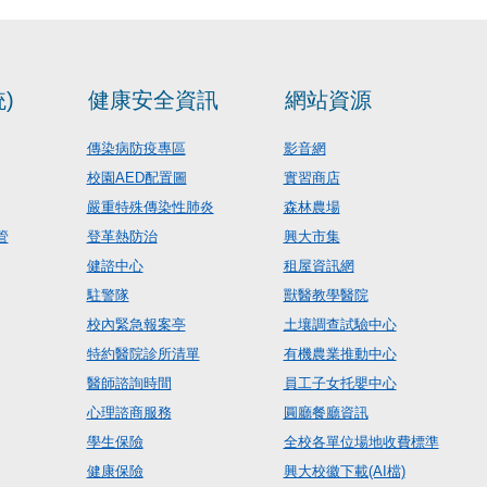
)
健康安全資訊
網站資源
傳染病防疫專區
影音網
校園AED配置圖
實習商店
嚴重特殊傳染性肺炎
森林農場
管
登革熱防治
興大市集
健諮中心
租屋資訊網
駐警隊
獸醫教學醫院
校內緊急報案亭
土壤調查試驗中心
特約醫院診所清單
有機農業推動中心
醫師諮詢時間
員工子女托嬰中心
心理諮商服務
圓廳餐廳資訊
學生保險
全校各單位場地收費標準
健康保險
興大校徽下載(AI檔)