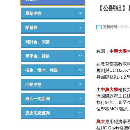
【公關組】
最新消息
更新時間：2020-09-
榮譽榜
研討會。演講
稿源：
中
興大
學
獎學金。貸款
在教育部高教深
招生。徵才。就業
規劃與UC Da
具國際移動力之
活動消息
由
中
興大
學
楊長賢
洲國際課程主任Linx
最近一周新聞
執行細節；直至今年六
位學程MOU簽約
歷史消息查詢
興大
應用經濟學系
往UC Davis