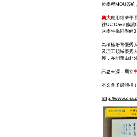
位學程MOU簽約
興大
應用經濟學系
往UC Davis
秀學生楊同學經3+X碩士
為積極培育優秀
及理工領域優秀
徑，亦能藉由赴
訊息來源：國立
本文含多媒體檔 (Multi
http://www.cna.