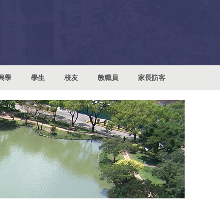
興學
學生
校友
教職員
家長訪客