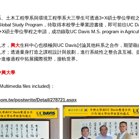
。
、土木工程學系與環境工程學系大三學生可透過3+X碩士學位學程之申
修讀Global Study Program，待取得本校學士畢業證書後，即可前
學位學程之申請，成功錄取UC Davis M.S. program in Agricultural
人才，
興大
生科中心也積極與UC Davis討論其他科系之合作，期望
人才；透過量身打造之課程設計與規劃，進行系統性之整合及互補。
外進修過程中拓展國際視野，接軌世界。
中
興大
學
media files included)：
com.tw/postwrite/Detail/278721.aspx