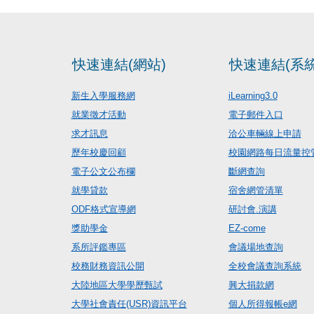
快速連結(網站)
快速連結(系統
新生入學服務網
iLearning3.0
就業徵才活動
電子郵件入口
求才訊息
洽公車輛線上申請
歷年校慶回顧
校園網路每日流量控
電子公文公布欄
斷網查詢
就學貸款
宿舍網管清單
ODF格式宣導網
研討會.演講
獎助學金
EZ-come
系所評鑑專區
會議場地查詢
校務財務資訊公開
全校會議查詢系統
大陸地區大學學歷甄試
興大捐款網
大學社會責任(USR)資訊平台
個人所得報帳e網