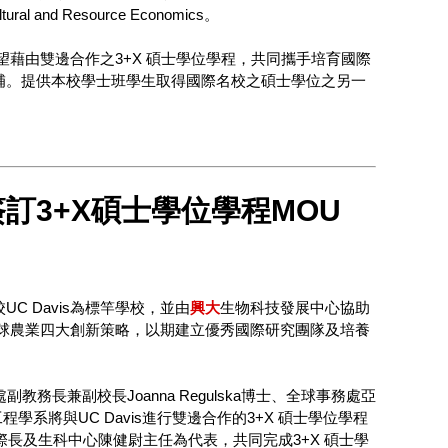
l and Resource Economics。
期望藉由雙邊合作之3+X 碩士學位學程，共同攜手培育國際
補。提供本校學士班學生取得國際名校之碩士學位之另一
訂3+X碩士學位學程MOU
C Davis為標竿學校，並由
興大
生物科技發展中心協助
及全球農業四大創新策略，以期建立優秀國際研究團隊及培養
副教務長兼副校長Joanna Regulska博士、全球事務處亞
系將與UC Davis進行雙邊合作的3+X 碩士學位學程
際長及生科中心陳健尉主任為代表，共同完成3+X 碩士學