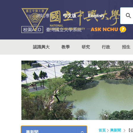
:::
網站導覽
中文版
English
校園
AED
臺灣國立大學系統
認識興大
教學
研究
行政
招生
首頁
興新聞
【
興新聞