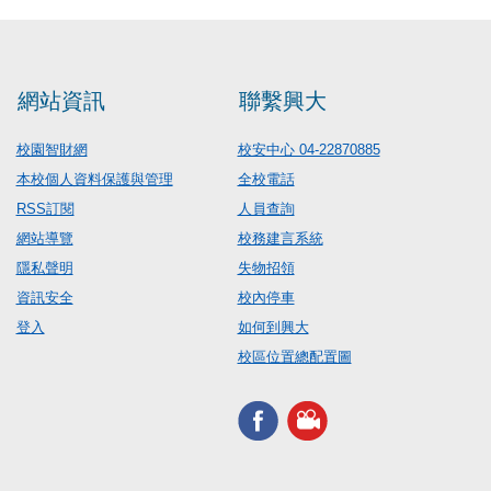
網站資訊
聯繫興大
校園智財網
校安中心 04-22870885
本校個人資料保護與管理
全校電話
RSS訂閱
人員查詢
網站導覽
校務建言系統
隱私聲明
失物招領
資訊安全
校內停車
登入
如何到興大
校區位置總配置圖