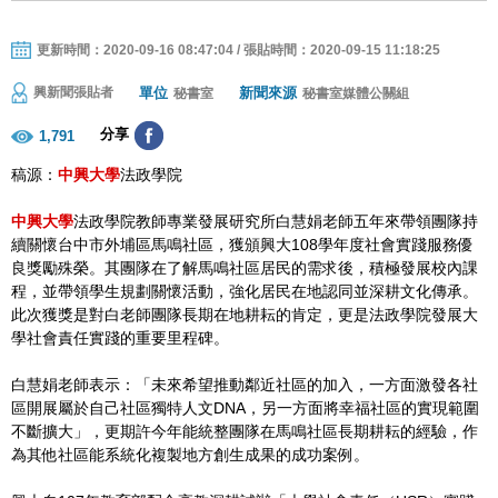
更新時間：2020-09-16 08:47:04 / 張貼時間：2020-09-15 11:18:25
單位
新聞來源
興新聞張貼者
秘書室
秘書室媒體公關組
分享
1,791
稿源：
中興大學
法政學院
中興大學
法政學院教師專業發展研究所白慧娟老師五年來帶領團隊持
續關懷台中市外埔區馬鳴社區，獲頒興大108學年度社會實踐服務優
良獎勵殊榮。其團隊在了解馬鳴社區居民的需求後，積極發展校內課
程，並帶領學生規劃關懷活動，強化居民在地認同並深耕文化傳承。
此次獲獎是對白老師團隊長期在地耕耘的肯定，更是法政學院發展大
學社會責任實踐的重要里程碑。
白慧娟老師表示：「未來希望推動鄰近社區的加入，一方面激發各社
區開展屬於自己社區獨特人文DNA，另一方面將幸福社區的實現範圍
不斷擴大」，更期許今年能統整團隊在馬鳴社區長期耕耘的經驗，作
為其他社區能系統化複製地方創生成果的成功案例。