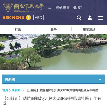
:::
網站導覽
NUST
AED
行政
教學
重要連結
興新聞
首頁
興新聞
【公關組】助益偏鄉老少 興大USR深耕馬鳴社區五年有成
【公關組】助益偏鄉老少 興大USR深耕馬鳴社區五年有
成