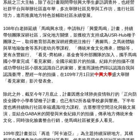
系統之三大主軸，除了在計畫期間帶領興大學生參訪調查外，也經營
社群平台與舉辦社區嘉年華，多次舉辦社區見學與工作坊，進行社區
培力，進而推廣地方特色並輔助社區永續發展。
108年白老師延續「馬鳴興水境」申請執行「興愛馬鳴」計畫，持續
帶領團隊深耕社區，深化地方關懷，並獲校方支持成為USR-Hub種子
團隊之一，取得教育部高教深耕經費挹注推行「勇腳馬」之馬術體驗
與草地瑜伽會等系列老幼共學課程、「傳統米食文化傳承」體驗等，
更有永豐銀行、『看見･齊柏林』基金會等外部團隊的加入，攜手馬鳴
國小學童完成「看見家鄉」全國示範影片的拍攝。紀錄片的拍攝不僅
成功帶領社區小朋友認識自己的家鄉，更進而讓他們得以認識自我與
認識臺灣，歷經一年的拍攝，在109年7月1日於
中興大學
盛大舉辦
「看見家鄉」影片發表會。
除此之外，截至今年7月底止，計畫因應全球肺炎疫情執行的「正向防
疫全國中小學希望種子計畫」也已有52所各級學校參與響應。下半年
度也將持續執行社區幸福通識/培力課程、古厝整理空間活化與藝文展
演，並結合GABA米的開發與米食紀錄片的拍攝，傳承地方傳統米食
文化，同時強化臉書整合行銷，使馬鳴社區被更多人看見。
109年度計畫並以「再造『阿卡迪亞』」為主題持續深耕地方。其構