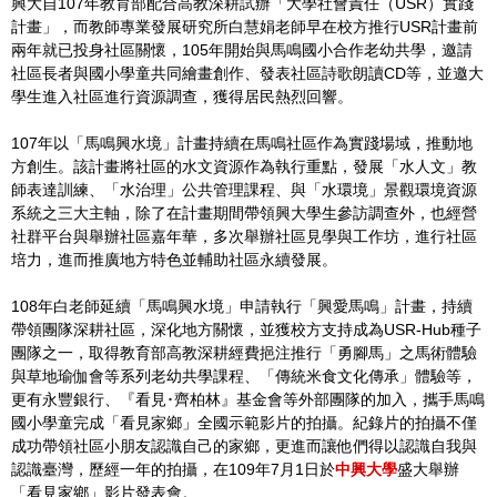
興大自107年教育部配合高教深耕試辦「大學社會責任（USR）實踐
計畫」，而教師專業發展研究所白慧娟老師早在校方推行USR計畫前
兩年就已投身社區關懷，105年開始與馬鳴國小合作老幼共學，邀請
社區長者與國小學童共同繪畫創作、發表社區詩歌朗讀CD等，並邀大
學生進入社區進行資源調查，獲得居民熱烈回響。
107年以「馬鳴興水境」計畫持續在馬鳴社區作為實踐場域，推動地
方創生。該計畫將社區的水文資源作為執行重點，發展「水人文」教
師表達訓練、「水治理」公共管理課程、與「水環境」景觀環境資源
系統之三大主軸，除了在計畫期間帶領興大學生參訪調查外，也經營
社群平台與舉辦社區嘉年華，多次舉辦社區見學與工作坊，進行社區
培力，進而推廣地方特色並輔助社區永續發展。
108年白老師延續「馬鳴興水境」申請執行「興愛馬鳴」計畫，持續
帶領團隊深耕社區，深化地方關懷，並獲校方支持成為USR-Hub種子
團隊之一，取得教育部高教深耕經費挹注推行「勇腳馬」之馬術體驗
與草地瑜伽會等系列老幼共學課程、「傳統米食文化傳承」體驗等，
更有永豐銀行、『看見･齊柏林』基金會等外部團隊的加入，攜手馬鳴
國小學童完成「看見家鄉」全國示範影片的拍攝。紀錄片的拍攝不僅
成功帶領社區小朋友認識自己的家鄉，更進而讓他們得以認識自我與
認識臺灣，歷經一年的拍攝，在109年7月1日於
中興大學
盛大舉辦
「看見家鄉」影片發表會。