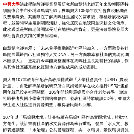
中興大學
法政學院教師專業發展研究所白慧娟老師五年來帶領團隊持
續關懷台中市外埔區馬鳴社區，獲頒興大108學年度社會實踐服務優
良獎勵殊榮。其團隊在了解馬鳴社區居民的需求後，積極發展校內課
程，並帶領學生規劃關懷活動，強化居民在地認同並深耕文化傳承。
此次獲獎是對白老師團隊長期在地耕耘的肯定，更是法政學院發展大
學社會責任實踐的重要里程碑。
白慧娟老師表示：「未來希望推動鄰近社區的加入，一方面激發各社
區開展屬於自己社區獨特人文DNA，另一方面將幸福社區的實現範圍
不斷擴大」，更期許今年能統整團隊在馬鳴社區長期耕耘的經驗，作
為其他社區能系統化複製地方創生成果的成功案例。
興大自107年教育部配合高教深耕試辦「大學社會責任（USR）實踐
計畫」，而教師專業發展研究所白慧娟老師早在校方推行USR計畫前
兩年就已投身社區關懷，105年開始與馬鳴國小合作老幼共學，邀請
社區長者與國小學童共同繪畫創作、發表社區詩歌朗讀CD等，並邀大
學生進入社區進行資源調查，獲得居民熱烈回響。
107年以「馬鳴興水境」計畫持續在馬鳴社區作為實踐場域，推動地
方創生。該計畫將社區的水文資源作為執行重點，發展「水人文」教
師表達訓練、「水治理」公共管理課程、與「水環境」景觀環境資源