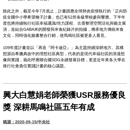
除此之外，截至今年7月底止，計畫因應全球肺炎疫情執行的「正向防
疫全國中小學希望種子計畫」也已有52所各級學校參與響應。下半年
度也將持續執行社區幸福通識/培力課程、古厝整理空間活化與藝文展
演，並結合GABA米的開發與米食紀錄片的拍攝，傳承地方傳統米食
文化，同時強化臉書整合行銷，使馬鳴社區被更多人看見。
109年度計畫並以「再造『阿卡迪亞』」為主題持續深耕地方。其構
想源自希臘典故中的理想社區典型，代表的是現代幸福社區的浪漫想
像與實踐，藉此呼應聯合國SDG永續發展目標，更是近年來各大學在
推行社會責任實踐計畫的核心議題。
興大白慧娟老師榮獲USR服務優良
獎 深耕馬鳴社區五年有成
稿源：2020-09-15/中央社