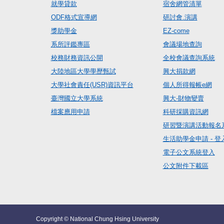
就學貸款
宿舍網管清單
ODF格式宣導網
研討會.演講
獎助學金
EZ-come
系所評鑑專區
會議場地查詢
校務財務資訊公開
全校會議查詢系統
大陸地區大學學歷甄試
興大捐款網
大學社會責任(USR)資訊平台
個人所得報帳e網
臺灣國立大學系統
興大-財物變賣
檔案應用申請
科研採購資訊網
研習暨演講活動報名
生活助學金申請 - 登
電子公文系統登入
公文附件下載區
Copyright © National Chung Hsing University