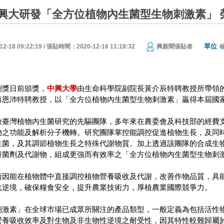
興大研發「全方位植物內生菌型生物刺激素」 
單位
18 09:22:19 / 張貼時間：2020-12-16 11:18:32
興新聞張貼者
創獎日前頒獎，
中興大學
由生命科學院副院長黃介辰特聘教授所帶領
蔣恩沛特聘教授，以「全方位植物內生菌型生物刺激素」贏得本屆國
啟臺灣植物內生菌研究的先驅團隊，多年來在農委會及科技部的經費
物之功能及解析分子機轉。研究團隊掌控能調控促進植物生長，及同
生菌，及其調節植物生長之特殊代謝物質。加上透過該團隊的合成生
種菌劑及代謝物，組成更強而有效率之「全方位植物內生菌型生物刺
術因能在植物體中直接調控植物營養吸收及代謝，改善作物品質，具
抗逆境，確保糧食安全，提升農業技術力，厚植農業國際競爭力。
刺激素」在全球市場已成眾所關注的產品類型，一般定義為包括活性
營養吸收效率及對生物及非生物性逆境之耐受性，因其特性較難歸屬