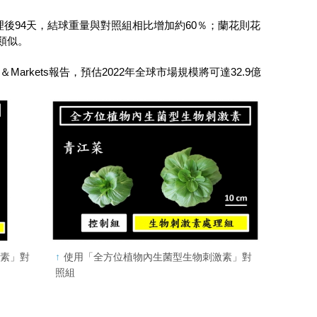
後94天，結球重量與對照組相比增加約60％；蘭花則花
類似。
rkets報告，預估2022年全球市場規模將可達32.9億
激素」對
使用「全方位植物內生菌型生物刺激素」對
照組