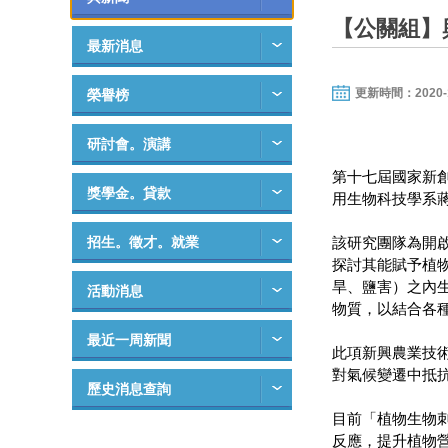
【公關組】
最新消息
更新時間：2020-12-
榮譽榜
研討會。演講
第十七屆國家新
獎學金。貸款
用生物科技學系
招生。徵才。就業
該研究團隊為開
探討其能賦予植
旱、鹽害）之內
活動消息
物質，以結合各
最近一周新聞
此項新興農業技
對氣候變遷中抵
歷史消息查詢
目前「植物生物
反應，提升植物