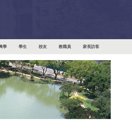
興學
學生
校友
教職員
家長訪客