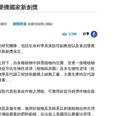
榮獲國家新創獎
新聞來源
秘書室
秘書室媒體公關組
分享
3,596
的研究團隊，包括生命科學系黃皓瑄副教授以及食品暨應
家新創獎肯定。
支持下，自各種植物中篩選植物內生菌，並逐一接種植物
時提升抗生物性逆境（植物病原菌）及非生物性逆境（乾
物學及代謝工程技術建構之細胞工廠，大量生產特定代謝
激素」。
能取代當前基改作物之潛能。可應用於提升經濟作物在面
物質及微生物，施用於植物及其根系以刺激植物自然生理
於傳統農業的肥料範疇，在法規上美國現以農藥法管理，