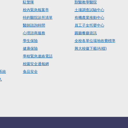
駐警隊
獸醫教學醫院
校內緊急報案亭
土壤調查試驗中心
特約醫院診所清單
有機農業推動中心
醫師諮詢時間
員工子女托嬰中心
心理諮商服務
圓廳餐廳資訊
學生保險
全校各單位場地收費標準
健康保險
興大校徽下載(AI檔)
學校緊急連絡電話
校園安全通報網
系統
食品安全
入