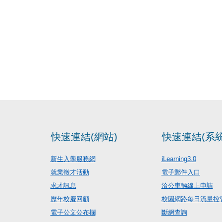
快速連結(網站)
快速連結(系統
新生入學服務網
iLearning3.0
就業徵才活動
電子郵件入口
求才訊息
洽公車輛線上申請
歷年校慶回顧
校園網路每日流量控
電子公文公布欄
斷網查詢