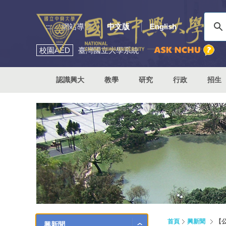
:::
網站導覽
中文版
English
校園
AED
臺灣國立大學系統
認識興大
教學
研究
行政
招生
首頁
興新聞
【
興新聞