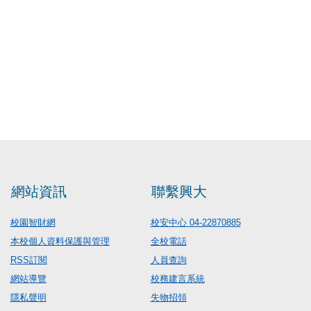
網站資訊
聯繫興大
校園智財網
校安中心 04-22870885
本校個人資料保護與管理
全校電話
RSS訂閱
人員查詢
網站導覽
校務建言系統
隱私聲明
失物招領