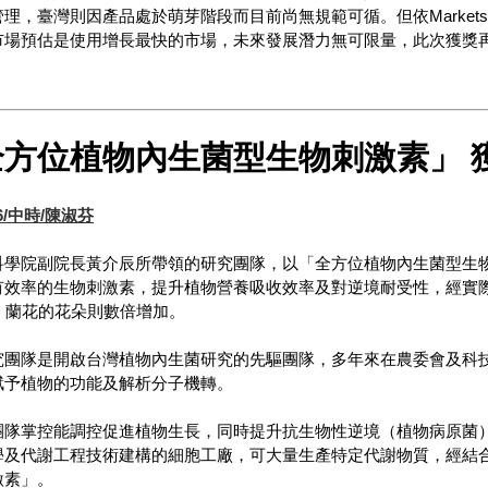
，臺灣則因產品處於萌芽階段而目前尚無規範可循。但依Markets & M
市場預估是使用增長最快的市場，未來發展潛力無可限量，此次獲獎
全方位植物內生菌型生物刺激素」 
16/中時/陳淑芬
科學院副院長黃介辰所帶領的研究團隊，以「全方位植物內生菌型生物
有效率的生物刺激素，提升植物營養吸收效率及對逆境耐受性，經實際
；蘭花的花朵則數倍增加。
究團隊是開啟台灣植物內生菌研究的先驅團隊，多年來在農委會及科
賦予植物的功能及解析分子機轉。
團隊掌控能調控促進植物生長，同時提升抗生物性逆境（植物病原菌
學及代謝工程技術建構的細胞工廠，可大量生產特定代謝物質，經結
激素」。