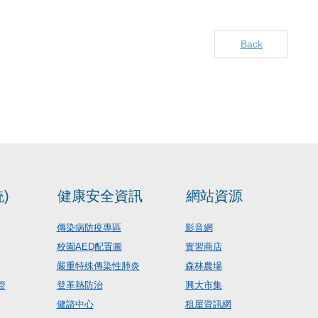
Back
)
健康安全資訊
網站資源
傳染病防疫專區
影音網
校園AED配置圖
實習商店
嚴重特殊傳染性肺炎
森林農場
管
登革熱防治
興大市集
健諮中心
租屋資訊網