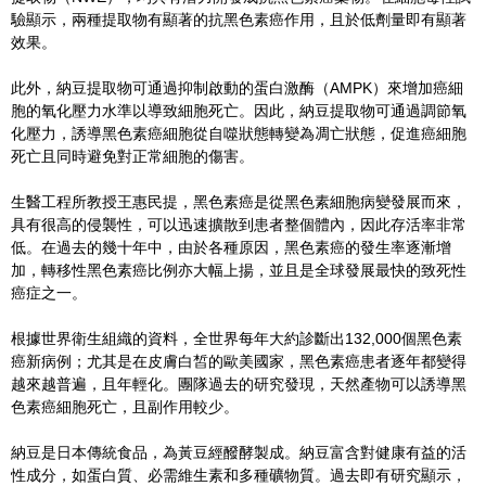
驗顯示，兩種提取物有顯著的抗黑色素癌作用，且於低劑量即有顯著
效果。
此外，納豆提取物可通過抑制啟動的蛋白激酶（AMPK）來增加癌細
胞的氧化壓力水準以導致細胞死亡。因此，納豆提取物可通過調節氧
化壓力，誘導黑色素癌細胞從自噬狀態轉變為凋亡狀態，促進癌細胞
死亡且同時避免對正常細胞的傷害。
生醫工程所教授王惠民提，黑色素癌是從黑色素細胞病變發展而來，
具有很高的侵襲性，可以迅速擴散到患者整個體內，因此存活率非常
低。在過去的幾十年中，由於各種原因，黑色素癌的發生率逐漸增
加，轉移性黑色素癌比例亦大幅上揚，並且是全球發展最快的致死性
癌症之一。
根據世界衛生組織的資料，全世界每年大約診斷出132,000個黑色素
癌新病例；尤其是在皮膚白皙的歐美國家，黑色素癌患者逐年都變得
越來越普遍，且年輕化。團隊過去的研究發現，天然產物可以誘導黑
色素癌細胞死亡，且副作用較少。
納豆是日本傳統食品，為黃豆經醱酵製成。納豆富含對健康有益的活
性成分，如蛋白質、必需維生素和多種礦物質。過去即有研究顯示，