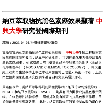
納豆萃取物抗黑色素癌效果顯著
中
興大學
研究登國際期刊
稿源：2021-04-01/台灣好新聞/林重鎣
實驗證實納豆萃取物抗黑色素癌效果顯著！
中興大學
生醫工程所王惠
民教授團隊研究發現，納豆中的提取物， 可調控氧化壓力機轉以毒殺
黑色素癌細胞， 研究成果日前刊登於食品科學領域頂尖期刊《食品與
化學毒理學》（ FOOD AND CHEMICAL TOXICOLOGY）， 興大組
織工程與再生醫學博士學位學程周鑫佑博士候選人為第一作者 ，王惠
民教授與國家衛生研究院的李岳倫副研究員為通訊作者。
周鑫佑表示，從納豆萃取得到的兩種提取物：納豆冷凍乾燥提取物（
NFDE）和納豆水提取物（NWE）， 均具有潛力開發成抗黑色素癌藥
物。在細胞毒性試驗顯示， 兩種提取物有顯著的抗黑色素癌作用，且
於低劑量即有顯著效果。 此外，納豆提取物可通過抑制啟動的蛋白激