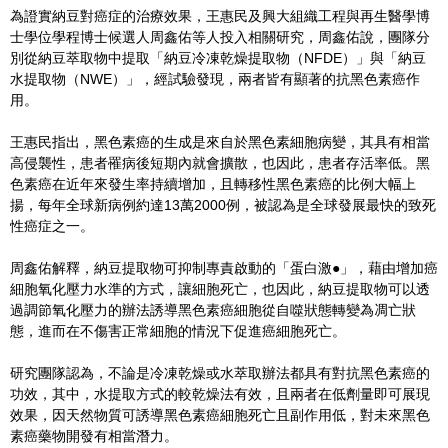
為證實納豆對癌症的治療效果，王惠民及興大組織工程與再生醫學博
士學位學程博士候選人周鑫佑等人投入相關研究，周鑫佑說，團隊分
別從納豆萃取物中提取「納豆冷凍乾燥提取物（NFDE）」與「納豆
水提取物（NWE）」，經試驗發現，兩者皆有顯著的抗黑色素癌作
用。
王惠民指出，黑色素癌的生成是來自於黑色素細胞病變，其具有相當
高侵襲性，患者罹病後短期內就會擴散，也因此，患者存活率低。黑
色素癌在近年來發生率持續增加，且轉移性黑色素癌的比例大幅上
揚，每年全球新病例約達13萬2000例，被認為是全球發展最快的致死
性癌症之一。
周鑫佑解釋，納豆提取物可抑制專責啟動的「蛋白激●」，藉由增加癌
細胞氧化壓力水準的方式，讓細胞死亡，也因此，納豆提取物可以透
過調節氧化壓力的辦法誘導黑色素癌細胞從自噬狀態轉變為凋亡狀
態，進而在不傷害正常細胞的情況下促進癌細胞死亡。
研究團隊認為，不論是冷凍乾燥或水萃取辦法都具有對抗黑色素癌的
功效，其中，水提取方式的較乾燥法有效，且兩者在低劑量即可展現
效果，因天然物質可誘導黑色素癌細胞死亡且副作用低，對未來黑色
素癌藥物開發有相當潛力。