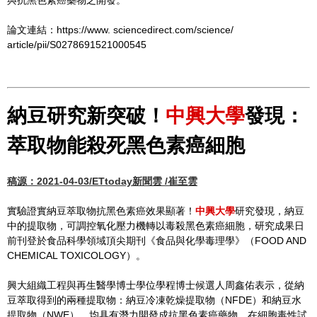
論文連結：https://www. sciencedirect.com/science/
article/pii/S0278691521000545
納豆研究新突破！
中興大學
發現：
萃取物能殺死黑色素癌細胞
稿源：2021-04-03/ETtoday新聞雲 /崔至雲
實驗證實納豆萃取物抗黑色素癌效果顯著！
中興大學
研究發現，納豆
中的提取物，可調控氧化壓力機轉以毒殺黑色素癌細胞，研究成果日
前刊登於食品科學領域頂尖期刊《食品與化學毒理學》（FOOD AND
CHEMICAL TOXICOLOGY）。
興大組織工程與再生醫學博士學位學程博士候選人周鑫佑表示，從納
豆萃取得到的兩種提取物：納豆冷凍乾燥提取物（NFDE）和納豆水
提取物（NWE），均具有潛力開發成抗黑色素癌藥物。在細胞毒性試