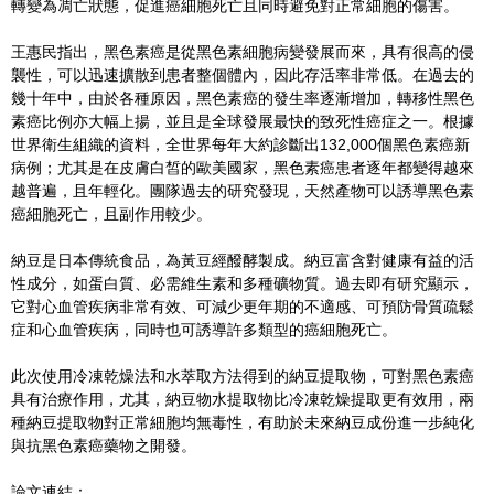
轉變為凋亡狀態，促進癌細胞死亡且同時避免對正常細胞的傷害。
王惠民指出，黑色素癌是從黑色素細胞病變發展而來，具有很高的侵
襲性，可以迅速擴散到患者整個體內，因此存活率非常低。在過去的
幾十年中，由於各種原因，黑色素癌的發生率逐漸增加，轉移性黑色
素癌比例亦大幅上揚，並且是全球發展最快的致死性癌症之一。根據
世界衛生組織的資料，全世界每年大約診斷出132,000個黑色素癌新
病例；尤其是在皮膚白皙的歐美國家，黑色素癌患者逐年都變得越來
越普遍，且年輕化。團隊過去的研究發現，天然產物可以誘導黑色素
癌細胞死亡，且副作用較少。
納豆是日本傳統食品，為黃豆經醱酵製成。納豆富含對健康有益的活
性成分，如蛋白質、必需維生素和多種礦物質。過去即有研究顯示，
它對心血管疾病非常有效、可減少更年期的不適感、可預防骨質疏鬆
症和心血管疾病，同時也可誘導許多類型的癌細胞死亡。
此次使用冷凍乾燥法和水萃取方法得到的納豆提取物，可對黑色素癌
具有治療作用，尤其，納豆物水提取物比冷凍乾燥提取更有效用，兩
種納豆提取物對正常細胞均無毒性，有助於未來納豆成份進一步純化
與抗黑色素癌藥物之開發。
論文連結：