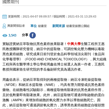
國際期刊
更新時間：2021-04-07 09:09:57 / 張貼時間：2021-03-31 13:29:43
單位
新聞來源
興新聞張貼者
秘書室
秘書室媒體公關組
分享
3,543
實驗證實納豆萃取物抗黑色素癌效果顯著！
中興大學
生醫工程所王惠
民教授團隊研究發現，納豆中的提取物，可調控氧化壓力機轉以毒殺
黑色素癌細胞，研究成果日前刊登於食品科學領域頂尖期刊《食品與
化學毒理學》（FOOD AND CHEMICAL TOXICOLOGY），興大組織
工程與再生醫學博士學位學程周鑫佑博士候選人為第一作者，王惠民
教授與國家衛生研究院的李岳倫副研究員為通訊作者。
周鑫佑表示，從納豆萃取得到的兩種提取物：納豆冷凍乾燥提取物
（NFDE）和納豆水提取物（NWE），均具有潛力開發成抗黑色素癌
藥物。在細胞毒性試驗顯示，兩種提取物有顯著的抗黑色素癌作用，
且於低劑量即有顯著效果。此外，納豆提取物可通過抑制啟動的蛋白
激酶（AMPK）來增加癌細胞的氧化壓力水準以導致細胞死亡。因
此，納豆提取物可通過調節氧化壓力，誘導黑色素癌細胞從自噬狀態