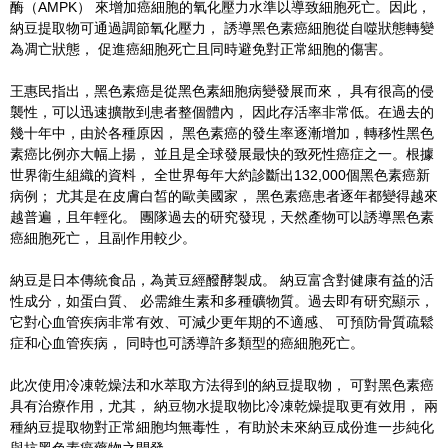
酶（AMPK） 來增加癌細胞的氧化壓力水準以導致細胞死亡。因此，
納豆提取物可通過調節氧化壓力， 誘導黑色素癌細胞從自噬狀態轉變
為凋亡狀態， 促進癌細胞死亡且同時避免對正常細胞的傷害。
王惠民指出，黑色素癌是從黑色素細胞病變發展而來， 具有很高的侵
襲性，可以迅速擴散到患者整個體內， 因此存活率非常低。在過去的
幾十年中，由於各種原因， 黑色素癌的發生率逐漸增加，轉移性黑色
素癌比例亦大幅上揚， 並且是全球發展最快的致死性癌症之一。根據
世界衛生組織的資料， 全世界每年大約診斷出132,000個黑色素癌新
病例； 尤其是在皮膚白皙的歐美國家， 黑色素癌患者逐年都變得越來
越普遍，且年輕化。 團隊過去的研究發現，天然產物可以誘導黑色素
癌細胞死亡， 且副作用較少。
納豆是日本傳統食品，為黃豆經醱酵製成。 納豆富含對健康有益的活
性成分，如蛋白質、 必需維生素和多種礦物質。過去即有研究顯示，
它對心血管疾病非常有效、可減少更年期的不適感、 可預防骨質疏鬆
症和心血管疾病， 同時也可誘導許多類型的癌細胞死亡。
此次使用冷凍乾燥法和水萃取方法得到的納豆提取物， 可對黑色素癌
具有治療作用，尤其， 納豆物水提取物比冷凍乾燥提取更有效用， 兩
種納豆提取物對正常細胞均無毒性， 有助於未來納豆成份進一步純化
與抗黑色素癌藥物之開發。