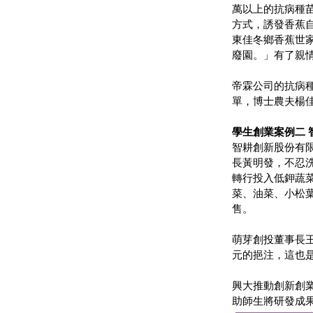
萬以上的抗病種
方式，誘發香蕉
東佳冬鄉香蕉世
廢園。」有了親
帝霖公司的抗病種
單，博士農夫楊
學生創業案例二 
智耕創新股份有
長黃明發，不忍
轉行投入低鉀蔬菜
菜、油菜、小松葉
售。
萌芽創投董事長王
元的挹注，這也
興大推動創新創
助師生將研發成