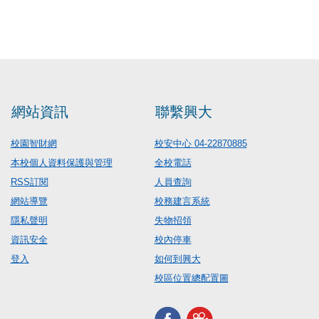
網站資訊
聯繫興大
校園智財網
校安中心 04-22870885
本校個人資料保護與管理
全校電話
RSS訂閱
人員查詢
網站導覽
校務建言系統
隱私聲明
失物招領
資訊安全
校內停車
登入
如何到興大
校區位置總配置圖