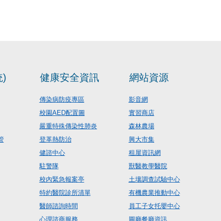
)
健康安全資訊
網站資源
傳染病防疫專區
影音網
校園AED配置圖
實習商店
嚴重特殊傳染性肺炎
森林農場
管
登革熱防治
興大市集
健諮中心
租屋資訊網
駐警隊
獸醫教學醫院
校內緊急報案亭
土壤調查試驗中心
特約醫院診所清單
有機農業推動中心
醫師諮詢時間
員工子女托嬰中心
心理諮商服務
圓廳餐廳資訊