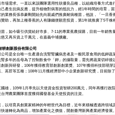
苗市場需求。一直以來該團隊選用性狀優良品種，以組織培養方式進
自己產生抗病反應，提升植物對病害的抵抗力，經1年時間的培育，當
家的業務長張恭豪剛開始先向親戚們推廣耐病種苗，他說，「一旦香
情贊助，再加上種香蕉的人有賺錢便願意投資，第1年就推廣了5千株
苗，如今吸引供貨給好市多、7-11的專業蕉農採購，目前一年銷售量
佳慈又再斥資上千萬元，在嘉義中埔擴廠。
智耕創新股份有限公司
限公司是全台唯一生產適合洗腎腎臟病患者及一般民眾食用的低鉀蔬
洗腎多年的岳母為了控制飲食中「鉀」的攝取量，需先將蔬菜切碎後
創新與研發，106年獲得教育部創新創業獎、107年獲得科技部萌芽
、萵苣等五種；108年11月獲經濟部中小企業創新研究獎，目前除
國雄，109年1月率先以天使資金投資智耕200萬元，同年再獲行政院
是台灣農業團隊首度獲得國發基金天使投資的注資。
業，以培育具創業家精神的年輕世代為目標，近年來積極透過跨領域
果快速轉化為商品，增加產業化之價值，開創臺灣新興產業經濟發展