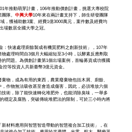
1年推動萌芽計畫，106年推動價創計畫，挑選大專校院
業團隊。
中興大學
10年來在兩計畫支持下，師生研發團隊
域，獲補助數3案、經費1億3000萬元，案件數及經費均
司，出場數居全國大學之冠。
金：快速處理廚餘製成有機質肥料之創新技術」，107年
物處理時間自3個月大幅縮短至3小時，以酵素反應劑取
時的問題。為價創計畫第1個出場案例，首輪募資成功獲國
及台新金控等投資人共新臺幣3億元資金。
廢棄物，成為有用的東西，農業廢棄物包括木屑、廚餘、
中，作物無法吸收甚至會造成傷害，因此，必須堆放六個
的技術，除了能快速轉化堆肥外，也能消除臭味，一舉多
質的穩定及腐熟，突破傳統堆肥法的限制，可於三小時內將
「新材料應用與智慧智造帶動的智慧複合加工技術」，在
超音波複合加工技術，應用於半導體、光電、航太、醫療器