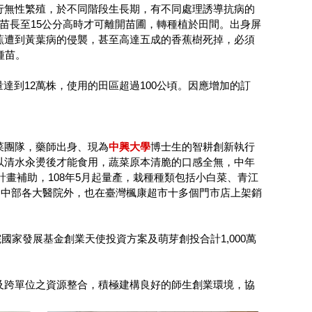
行無性繁殖，於不同階段生長期，有不同處理誘導抗病的
苗長至15公分高時才可離開苗圃，轉種植於田間。出身屏
蕉遭到黃葉病的侵襲，甚至高達五成的香蕉樹死掉，必須
種苗。
達到12萬株，使用的田區超過100公頃。因應增加的訂
菜團隊，藥師出身、現為
中興大學
博士生的智耕創新執行
以清水汆燙後才能食用，蔬菜原本清脆的口感全無，中年
計畫補助，108年5月起量產，栽種種類包括小白菜、青江
了中部各大醫院外，也在臺灣楓康超市十多個門市店上架銷
國家發展基金創業天使投資方案及萌芽創投合計1,000萬
及跨單位之資源整合，積極建構良好的師生創業環境，協
。