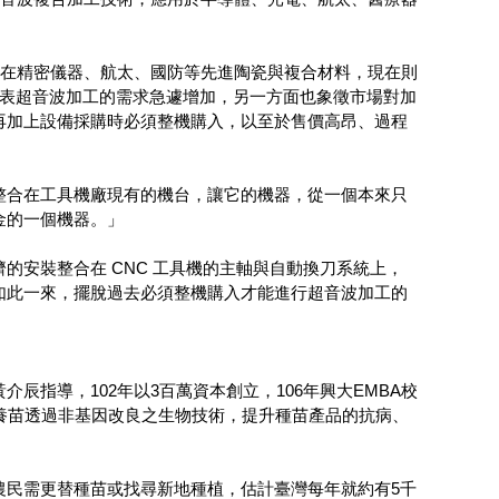
用在精密儀器、航太、國防等先進陶瓷與複合材料，現在則
代表超音波加工的需求急遽增加，另一方面也象徵市場對加
再加上設備採購時必須整機購入，以至於售價高昂、過程
整合在工具機廠現有的機台，讓它的機器，從一個本來只
金的一個機器。」
的安裝整合在 CNC 工具機的主軸與自動換刀系統上，
如此一來，擺脫過去必須整機購入才能進行超音波加工的
指導，102年以3百萬資本創立，106年興大EMBA校
養苗透過非基因改良之生物技術，提升種苗產品的抗病、
農民需更替種苗或找尋新地種植，估計臺灣每年就約有5千