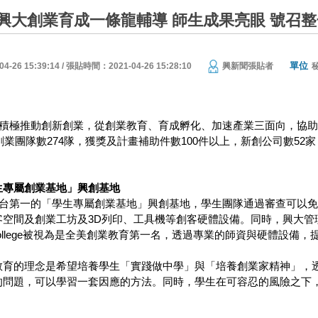
興大創業育成一條龍輔導 師生成果亮眼 號召
單位
26 15:39:14 / 張貼時間：2021-04-26 15:28:10
興新聞張貼者
起積極推動創新創業，從創業教育、育成孵化、加速產業三面向，協助輔
計創業團隊數274隊，獲獎及計畫補助件數100件以上，新創公司數52
生專屬創業基地」興創基地
全台第一的「學生專屬創業基地」興創基地，學生團隊通過審查可以免
空間及創業工坊及3D列印、工具機等創客硬體設備。同時，興大管理學院現
n College被視為是全美創業教育第一名，透過專業的師資與硬體設
教育的理念是希望培養學生「實踐做中學」與「培養創業家精神」，
的問題，可以學習一套因應的方法。同時，學生在可容忍的風險之下