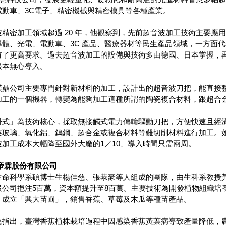
電動車、3C電子、精密機械與精密模具等各種產業。
精密加工領域超過 20 年，他觀察到，先前超音波加工技術主要應
導體、光電、電動車、3C 產品、醫療器材等民生產品領域，一方面
有了更高要求。過去超音波加工的設備與技術多由德國、日本掌握，
根本無心導入。
漢鼎公司主要專門針對新材料的加工，設計出的超音波刀把，能直接
加工的一個機器，轉變為能夠加工這種所謂的陶瓷複合材料，跟超合
式」為技術核心，採取無接觸式電力傳輸驅動刀把，方便快速且經濟
英玻璃、氧化鋁、鎢鋼、超合金或複合材料等難切削材料進行加工。
加工成本大幅降至國外大廠的1／10、導入時間只需兩周。
帝霖股份有限公司
命科學系碩博士生楊佳慈、張恭豪等人組成的團隊，由生科系教授黃介辰
投公司挹注5百萬，資本額提升至8百萬。主要技術為開發植物組織培
，成立「興大苗圃」，銷售香蕉、草莓及木瓜等種苗產品。
慈指出，臺灣香蕉植株栽培過程中因感染香蕉黃葉病導致產量降低，