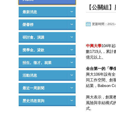
【公關組】
最新消息
更新時間：2021-04-
榮譽榜
研討會。演講
中興大學
104年
獎學金。貸款
數1719人，累
億元以上。
招生。徵才。就業
全台第一的「學
興大106年設有
活動消息
同工作空間、創客
結業，Babso
最近一周新聞
興大表示，創業
歷史消息查詢
風險與非結構式
式。