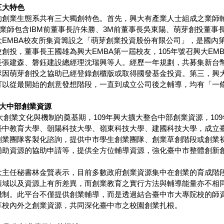
三大特色
的創業生態系共有三大獨創特色。首先，興大有產業人士組成之業師輔
，業師包含IBM前董事長許朱勝、3M前董事長吳東陽、萌芽創投董
大EMBA校友所集資籌設之「萌芽創業投資股份有限公司」，是國內
創投，董事長王國雄為興大EMBA第一屆校友，105年號召興大E
張建森、磐鈺建設總經理沈瑞興等人。經歷一年規劃，共募集新台幣2
隊因萌芽創投之協助已經登錄創櫃版或取得國發基金投資。第三，興
可以從最開始的創意發想階段，一直到成立公司後之輔導，均有「一
合大中部創業資源
興大創業文化與機制的奠基期，109年興大擴大整合中部創業資源，109年
臺中教育大學、朝陽科技大學、嶺東科技大學、建國科技大學，成立
創業團隊客製化諮詢，提供中市學生創業團隊、創業草創階段或創業
補助資源的協助申請等，提供全方位輔導資源，強化臺中市整體創新
大主任秘書林金賢表示，目前多數政府創業資源集中在創業的育成階
領域以及資源上有所差異，而創業教育之實行方法與輔導能量亦不相
機制。此平台不僅提供創業輔導，而是透過結合臺中市大專院校的師
享校內外之創業資源，共同深化臺中市之校園創業扎根。