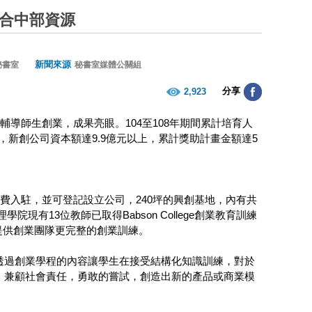
整合中部資源
新聞來源
秘書室
秘書室媒體公關組
分享
2,923
導師生創業，成果亮眼。104至108年期間累計培育人
家，新創公司資本額達9.9億元以上，累計獎助計畫金額達5
費入駐，並可登記設立公司，240坪的興創基地，內有共
有13位教師已取得Babson College創業教育訓練
備，提供創業團隊更完整的創業訓練。
透過創業學程的內容讓學生在接受結構化知識訓練，對於
，兼顧社會責任，勇敢的嘗試，創造出新的產品或商業模