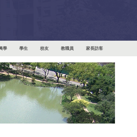
興學
學生
校友
教職員
家長訪客