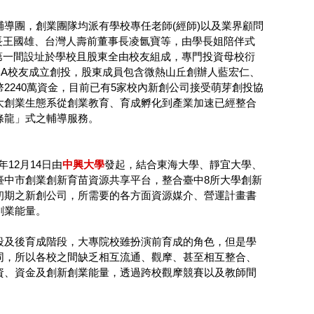
導團，創業團隊均派有學校專任老師(經師)以及業界顧問
事長王國雄、台灣人壽前董事長凌氤寶等，由學長姐陪伴式
第一間設址於學校且股東全由校友組成，專門投資母校衍
MBA校友成立創投，股東成員包含微熱山丘創辦人藍宏仁、
240萬資金，目前已有5家校內新創公司接受萌芽創投協
大創業生態系從創業教育、育成孵化到產業加速已經整合
條龍」式之輔導服務。
12月14日由
中興大學
發起，結合東海大學、靜宜大學、
臺中市創業創新育苗資源共享平台，整合臺中8所大學創新
初期之新創公司，所需要的各方面資源媒介、營運計畫書
創業能量。
段及後育成階段，大專院校雖扮演前育成的角色，但是學
同，所以各校之間缺乏相互流通、觀摩、甚至相互整合、
資、資金及創新創業能量，透過跨校觀摩競賽以及教師間