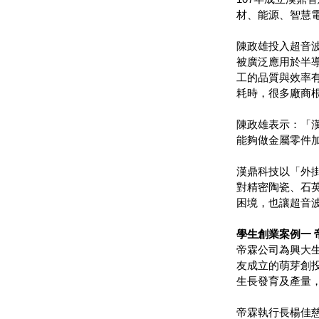
材、能源、智慧
陳政雄投入超音波
被廣泛應用於半
工的品質與效率
耗時，很多廠商
陳政雄表示：「
能夠做金屬零件
漢鼎科技以「外掛
對精密陶瓷、石
困境，也讓超音波
學生創業案例一 
帝霖公司為興大生
友成立的萌芽創
生長發育及產量
帝霖執行長楊佳