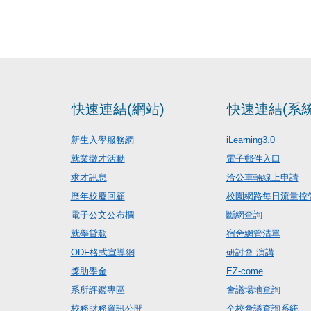
快速連結(網站)
快速連結(系統
新生入學服務網
iLearning3.0
就業徵才活動
電子郵件入口
求才訊息
洽公車輛線上申請
歷年校慶回顧
校園網路每日流量控
電子公文公布欄
斷網查詢
就學貸款
宿舍網管清單
ODF格式宣導網
研討會.演講
獎助學金
EZ-come
系所評鑑專區
會議場地查詢
校務財務資訊公開
全校會議查詢系統