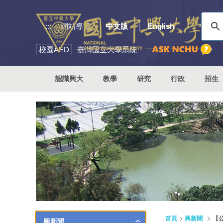
:::
網站導覽
中文版
English
校園
AED
臺灣國立大學系統
認識興大
教學
研究
行政
招生
首頁
興新聞
【
興新聞