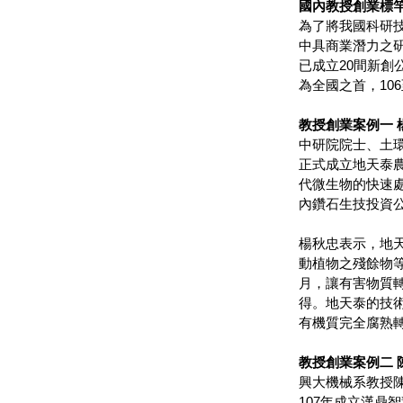
國內教授創業標竿
為了將我國科研技
中具商業潛力之
已成立20間新創
為全國之首，10
教授創業案例一 
中研院院士、土環
正式成立地天泰
代微生物的快速
內鑽石生技投資公司
楊秋忠表示，地
動植物之殘餘物
月，讓有害物質
得。地天泰的技
有機質完全腐熟
教授創業案例二 
興大機械系教授
107年成立漢