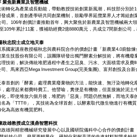
 聚焦新農業及智慧機械
術轉化為產業成長動能，帶動教授技術創業新風潮，科技部分別於10
研發成果，首創產學研共同創業機制，鼓勵學界延攬業界人才籌組創
公司。106年創價計畫推動首年，興大聚焦於新農業及智慧機械兩大領
6至109年累計11案，獲補助經費2億8880萬元，共成立7間新創公
楊秋忠院士成立地天泰
系國家講座教授楊秋忠與農科院合作的價創計畫「新農業4.0廚餘煉
農業生技股份有限公司，該團隊研發出獨門酵素分解技術，將有機廢棄
處理技術，解決傳統堆肥過程中產生之惡臭、污水、大面積需求及費
、馬來西亞Mega Investment Group(完美集團)、富邦創投
天泰首創的「酵素」處理農業廢棄物的方法，能快速、無汙染地轉化
等，處理起來都費時費工。他譬喻，糞便是有機物，但直接施於泥土
轉化，即使堆放六個月後，堆肥的「惡臭」問題仍然無解，而地天泰
術名為「TTT®」，其技術為全球首創，以酵素取代微生物進行有機
轉化為高效有機質肥料。
陳政雄教授成立漢鼎智慧科技
陳政雄與精密機械研究發展中心以及國研院儀科中心合作的價創計畫
鼎智慧科技公司，發展更輕量化、硬韌化和耐高溫的先進材料智慧多軸