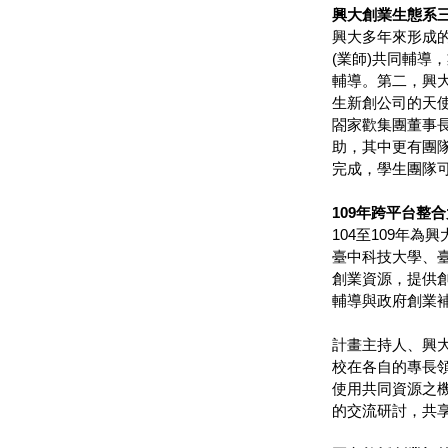
興大創業生態系
興大多年來形成
(業師)共同輔導
輔導。第二，興
生新創公司的天使
閤家歡集團董事長
助，其中更有團
完成，學生團隊
109年跨平台整
104至109年為
臺中科技大學、
創業資源，提供
輔導與政府創業
計畫主持人、興
校在各自的專長
使用共同資源之
的交流研討，共