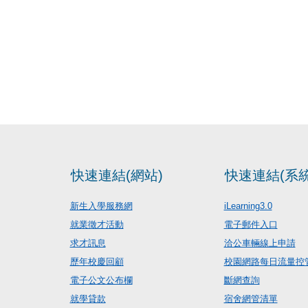
快速連結(網站)
快速連結(系統
新生入學服務網
iLearning3.0
就業徵才活動
電子郵件入口
求才訊息
洽公車輛線上申請
歷年校慶回顧
校園網路每日流量控
電子公文公布欄
斷網查詢
就學貸款
宿舍網管清單