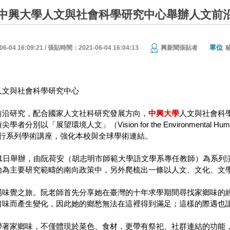
中興大學人文與社會科學研究中心舉辦人文前
單位
04 16:09:21 / 張貼時間：2021-06-04 16:04:13
興新聞張貼者
人文與社會科學研究中心
前沿研究，配合國家人文社科研究發展方向，
中興大學
人文與社會科
別以「展望環境人文」（Vision for the Environmental Humani
題進行系列學術講座，強化本校與全球學術連結。
月1日舉辦，由阮荷安（胡志明市師範大學語文學系專任教師）為系列
治為主要研究範疇的南向政策中，另外爬梳出一條以人文、文化、文
場味覺之旅。阮老師首先分享她在臺灣的十年求學期間尋找家鄉味的
口味而產生變化，因此她的鄉愁無法在這裡得到滿足；這樣的際遇也
帶著家鄉味，不僅體現於菜色、食材，更帶有祭祀、社群連結的功能