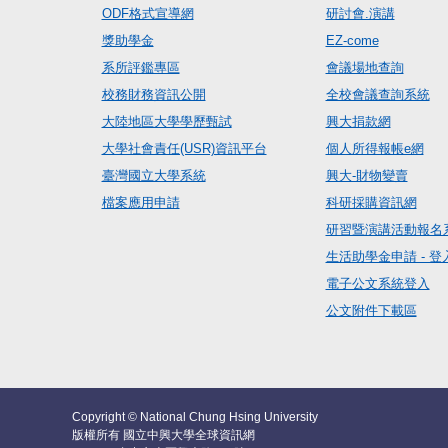
ODF格式宣導網
研討會.演講
獎助學金
EZ-come
系所評鑑專區
會議場地查詢
校務財務資訊公開
全校會議查詢系統
大陸地區大學學歷甄試
興大捐款網
大學社會責任(USR)資訊平台
個人所得報帳e網
臺灣國立大學系統
興大-財物變賣
檔案應用申請
科研採購資訊網
研習暨演講活動報名
生活助學金申請 - 登
電子公文系統登入
公文附件下載區
Copyright © National Chung Hsing University
版權所有 國立中興大學全球資訊網