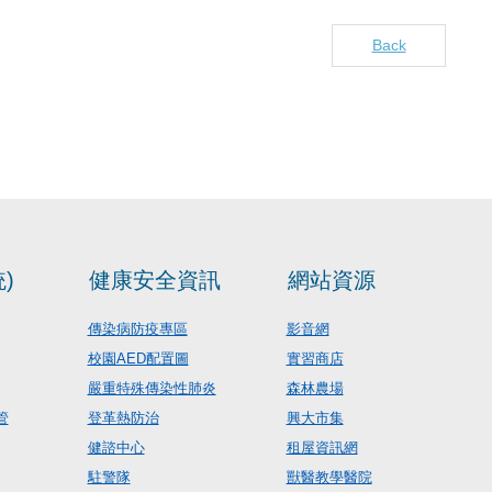
Back
)
健康安全資訊
網站資源
傳染病防疫專區
影音網
校園AED配置圖
實習商店
嚴重特殊傳染性肺炎
森林農場
管
登革熱防治
興大市集
健諮中心
租屋資訊網
駐警隊
獸醫教學醫院