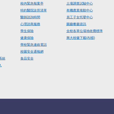
校內緊急報案亭
土壤調查試驗中心
特約醫院診所清單
有機農業推動中心
醫師諮詢時間
員工子女托嬰中心
心理諮商服務
圓廳餐廳資訊
學生保險
全校各單位場地收費標準
健康保險
興大校徽下載(AI檔)
學校緊急連絡電話
校園安全通報網
系統
食品安全
入