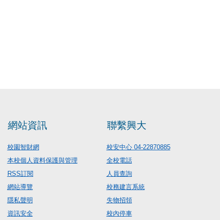
網站資訊
聯繫興大
校園智財網
校安中心 04-22870885
本校個人資料保護與管理
全校電話
RSS訂閱
人員查詢
網站導覽
校務建言系統
隱私聲明
失物招領
資訊安全
校內停車