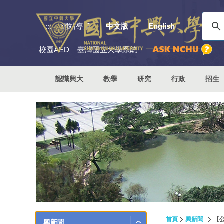
:::
網站導覽
中文版
English
校園
AED
臺灣國立大學系統
認識興大
教學
研究
行政
招生
首頁
興新聞
【
興新聞