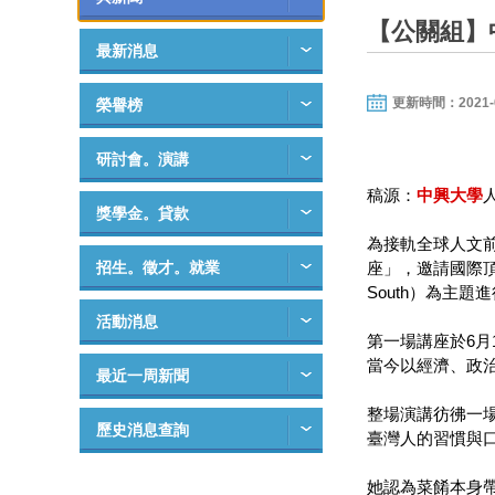
【公關組】
最新消息
更新時間：2021-06-
榮譽榜
研討會。演講
稿源：
中興大學
獎學金。貸款
為接軌全球人文
招生。徵才。就業
座」，邀請國際頂尖學者分
South）為主
活動消息
第一場講座於6
當今以經濟、政
最近一周新聞
整場演講彷彿一
歷史消息查詢
臺灣人的習慣與
她認為菜餚本身