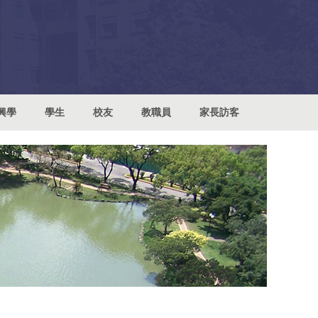
興學
學生
校友
教職員
家長訪客