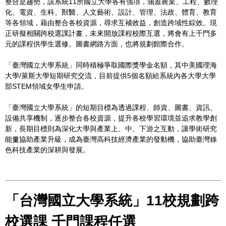
整合是趨勢，該系統11所國立大學各有強項，涵蓋農業、工程、數理
化、電資、生科、獸醫、人文藝術、設計、管理、法政、體育、教育
等各領域，藉由整合各校資源，尋求互補效益，創造跨域性綜效。現
正研擬相關跨校選課計畫，未來開放課程校際互選，將會有上千門多
元的課程供學生選修。圖書網路方面，也將規劃館際合作。
「臺灣國立大學系統」同時積極爭取國際獎學金名額，其中美國理海
大學/萊斯大學短期研究交流，目前提供5個名額給系統內各大學大學
部STEM領域女學生申請。
「臺灣國立大學系統」的短期目標為透過課程、師資、圖書、資訊、
設備共享機制，逐步整合各校資源，提升各校學習環境並追求教學創
新，長期目標則為深化大學與產業上、中、下游之互動，讓學術研究
能量協助產業升級，成為臺灣高科技經濟產業的發動機，協助臺灣綠
色科技產業的深耕與發展。
「台灣國立大學系統」11校規劃跨
校選課 千門課程任選