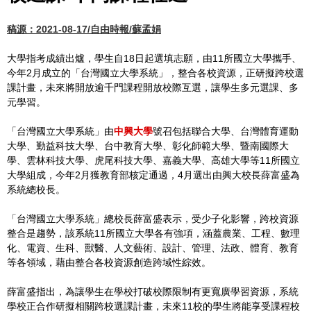
稿源：2021-08-17/自由時報/蘇孟娟
大學指考成績出爐，學生自18日起選填志願，由11所國立大學攜手、
今年2月成立的「台灣國立大學系統」，整合各校資源，正研擬跨校選
課計畫，未來將開放逾千門課程開放校際互選，讓學生多元選課、多
元學習。
「台灣國立大學系統」由
中興大學
號召包括聯合大學、台灣體育運動
大學、勤益科技大學、台中教育大學、彰化師範大學、暨南國際大
學、雲林科技大學、虎尾科技大學、嘉義大學、高雄大學等11所國立
大學組成，今年2月獲教育部核定通過，4月選出由興大校長薛富盛為
系統總校長。
「台灣國立大學系統」總校長薛富盛表示，受少子化影響，跨校資源
整合是趨勢，該系統11所國立大學各有強項，涵蓋農業、工程、數理
化、電資、生科、獸醫、人文藝術、設計、管理、法政、體育、教育
等各領域，藉由整合各校資源創造跨域性綜效。
薛富盛指出，為讓學生在學校打破校際限制有更寬廣學習資源，系統
學校正合作研擬相關跨校選課計畫，未來11校的學生將能享受課程校