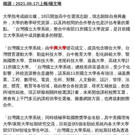
稿源：2021-08-17/上報/楊文琳
大學指考成績出爐，18日開放高中生選填志願，填志願除自身興趣
外，大學的教學研究資源，以及跨校間的合作整合也是評估考量的重
點。「台灣國立大學系統」整合中南部11所國立大學資源，是目前國
立大學系統中成員數最多的聯盟。
「台灣國立大學系統」由
中興大學
號召成立，成員包含聯合大學、台
灣體育運動大學、勤益科技大學、台中教育大學、彰化師範大學、暨
南國際大學、雲林科技大學、虎尾科技大學、嘉義大學、高雄大學計
11所國立大學。「台灣國立大學系統」總校長薛富盛表示，受少子化
影響，跨校資源整合是趨勢，該系統11所國立大學各有強項，涵蓋農
業、工程、數理化、電資、生科、獸醫、人文藝術、設計、管理、法
政、體育、教育等各領域，藉由整合各校資源，尋求互補效益，創造
跨域性綜效。現正研擬相關跨校選課計畫，未來開放課程校際互選，
將會有上千門多元的課程供學生選修。圖書網路方面，也將規劃館際
合作。
「台灣國立大學系統」同時積極爭取國際獎學金名額，其中美國理海
大學/萊斯大學短期研究交流，目前提供5個名額給系統內各大學大學
部STEM領域女學生申請。「台灣國立大學系統」的短期目標為透過