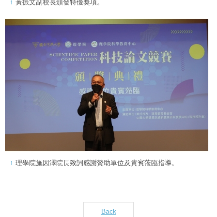
黃振文副校長頒發特優獎項。
理學院施因澤院長致詞感謝贊助單位及貴賓蒞臨指導。
Back