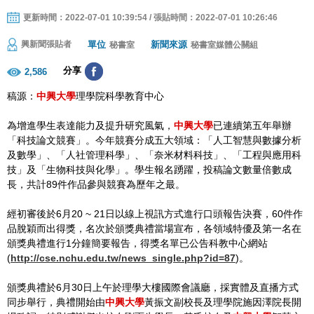
更新時間：2022-07-01 10:39:54 / 張貼時間：2022-07-01 10:26:46
單位
新聞來源
興新聞張貼者
秘書室
秘書室媒體公關組
分享
2,586
稿源：
中興大學
理學院科學教育中心
為增進學生表達能力及提升研究風氣，
中興大學
已連續第五年舉辦
「科技論文競賽」。今年競賽分成五大領域：「人工智慧與數據分析
及數學」、「人社管理科學」、「奈米材料科技」、「工程與應用科
技」及「生物科技與化學」。學生報名踴躍，投稿論文數量倍數成
長，共計89件作品參與競賽為歷年之最。
經初審後於6月20 ~ 21日以線上視訊方式進行口頭報告決賽，60件作
品脫穎而出得獎，名次於頒獎典禮當場宣布，各領域特優及第一名在
頒獎典禮進行1分鐘簡要報告，得獎名單已公告科教中心網站
(
http://cse.nchu.edu.tw/news_single.php?id=87
)。
頒獎典禮於6月30日上午於理學大樓國際會議廳，採實體及直播方式
同步舉行，典禮開始由
中興大學
黃振文副校長及理學院施因澤院長開