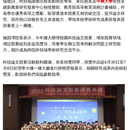
場致詞，特別感謝傑出校友劉雨生學長、黃氏校友及
中興大學
智慧永
續新農業研究發展中心熱情贊助、教育部高等教育深耕計畫補助，作
為學生優秀表現之獎勵，盼望透過本競賽互相切磋交流，提升論文研
究、寫作與口頭報告等之表達能力，帶領本校學術研究成果與發表質
與量更上一層樓。
施因澤院長表示，今年擴大辦理校園科技論文競賽，增加競賽領域、
增設競賽組別及提高獎項，培養學生獨立思考與解決問題之研究能
力，期許成為跨院跨領域學術研究交流平台。
科技論文競賽活動順利圓滿，恭喜得獎同學，得獎作品從6月30日至7
月8日於理學大樓一樓大廳進行靜態壁報展示，相關研究成果內容精彩
豐富，歡迎師長們蒞臨參觀指導。