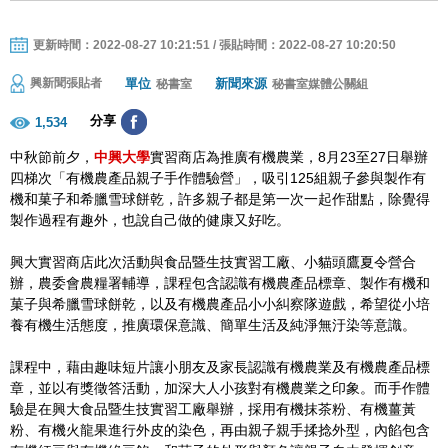
更新時間：2022-08-27 10:21:51 / 張貼時間：2022-08-27 10:20:50
單位
新聞來源
興新聞張貼者
秘書室
秘書室媒體公關組
分享
1,534
中秋節前夕，
中興大學
實習商店為推廣有機農業，8月23至27日舉辦
四梯次「有機農產品親子手作體驗營」，吸引125組親子參與製作有
機和菓子和希臘雪球餅乾，許多親子都是第一次一起作甜點，除覺得
製作過程有趣外，也說自己做的健康又好吃。
興大實習商店此次活動與食品暨生技實習工廠、小貓頭鷹夏令營合
辦，農委會農糧署輔導，課程包含認識有機農產品標章、製作有機和
菓子與希臘雪球餅乾，以及有機農產品小小糾察隊遊戲，希望從小培
養有機生活態度，推廣環保意識、簡單生活及純淨無汙染等意識。
課程中，藉由趣味短片讓小朋友及家長認識有機農業及有機農產品標
章，並以有獎徵答活動，加深大人小孩對有機農業之印象。而手作體
驗是在興大食品暨生技實習工廠舉辦，採用有機抹茶粉、有機薑黃
粉、有機火龍果進行外皮的染色，再由親子親手揉捻外型，內餡包含