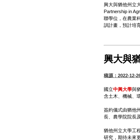
興大與猶他州立大學
Partnership 
聯學位，在農業
訓計畫，預計培
興大與
稿源：2022-12-
國立
中興大學
與猶
含土木、機械、
簽約儀式由猶他州
長、農學院院長
猶他州立大學工程
研究，期待未來