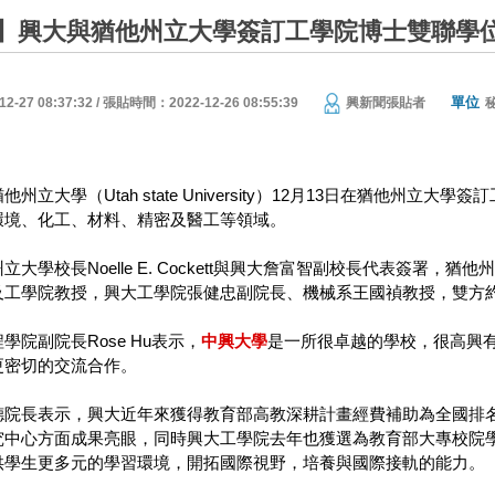
】興大與猶他州立大學簽訂工學院博士雙聯學
單位
27 08:37:32 / 張貼時間：2022-12-26 08:55:39
興新聞張貼者
他州立大學（Utah state University）12月13日在猶他
環境、化工、材料、精密及醫工等領域。
立大學校長Noelle E. Cockett與興大詹富智副校長代表簽署
及工學院教授，興大工學院張健忠副院長、機械系王國禎教授，雙方約
學院副院長Rose Hu表示，
中興大學
是一所很卓越的學校，很高興
更密切的交流合作。
德院長表示，興大近年來獲得教育部高教深耕計畫經費補助為全國排
究中心方面成果亮眼，同時興大工學院去年也獲選為教育部大專校院
供學生更多元的學習環境，開拓國際視野，培養與國際接軌的能力。