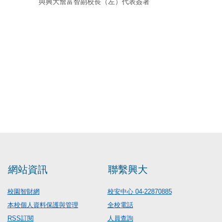
與興大詹富智副校長（左）代表簽署
網站資訊
聯繫興大
校園智財網
校安中心 04-22870885
本校個人資料保護與管理
全校電話
RSS訂閱
人員查詢