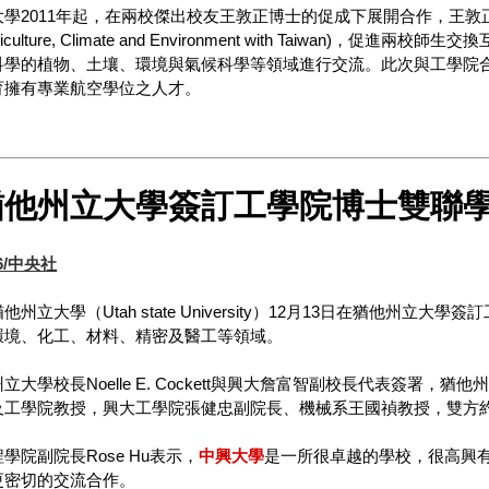
2011年起，在兩校傑出校友王敦正博士的促成下展開合作，王敦正博士2011年
in Agriculture, Climate and Environment with Tai
科學的植物、土壤、環境與氣候科學等領域進行交流。此次與工學院
育擁有專業航空學位之人才。
猶他州立大學簽訂工學院博士雙聯
26/中央社
他州立大學（Utah state University）12月13日在猶他
環境、化工、材料、精密及醫工等領域。
立大學校長Noelle E. Cockett與興大詹富智副校長代表簽署
及工學院教授，興大工學院張健忠副院長、機械系王國禎教授，雙方約
學院副院長Rose Hu表示，
中興大學
是一所很卓越的學校，很高興
更密切的交流合作。