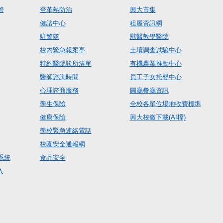
管
登革熱防治
興大市集
健諮中心
租屋資訊網
駐警隊
獸醫教學醫院
校內緊急報案亭
土壤調查試驗中心
特約醫院診所清單
有機農業推動中心
醫師諮詢時間
員工子女托嬰中心
心理諮商服務
圓廳餐廳資訊
學生保險
全校各單位場地收費標準
健康保險
興大校徽下載(AI檔)
學校緊急連絡電話
校園安全通報網
系統
食品安全
入