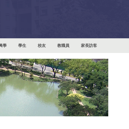
興學
學生
校友
教職員
家長訪客