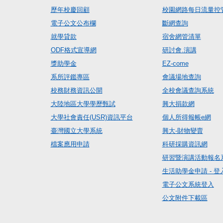
歷年校慶回顧
校園網路每日流量控
電子公文公布欄
斷網查詢
就學貸款
宿舍網管清單
ODF格式宣導網
研討會.演講
獎助學金
EZ-come
系所評鑑專區
會議場地查詢
校務財務資訊公開
全校會議查詢系統
大陸地區大學學歷甄試
興大捐款網
大學社會責任(USR)資訊平台
個人所得報帳e網
臺灣國立大學系統
興大-財物變賣
檔案應用申請
科研採購資訊網
研習暨演講活動報名
生活助學金申請 - 登
電子公文系統登入
公文附件下載區