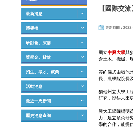
【國際交流
最新消息
更新時間：2022-12-
榮譽榜
研討會。演講
國立
中興大學
與猶
獎學金。貸款
含土木、機械、
招生。徵才。就業
簽約儀式由猶他州
長、農學院院長
活動消息
猶他州立大學工程
研究，期待未來
最近一周新聞
興大工學院楊明
歷史消息查詢
力、建立頂尖研
學的合作，能提