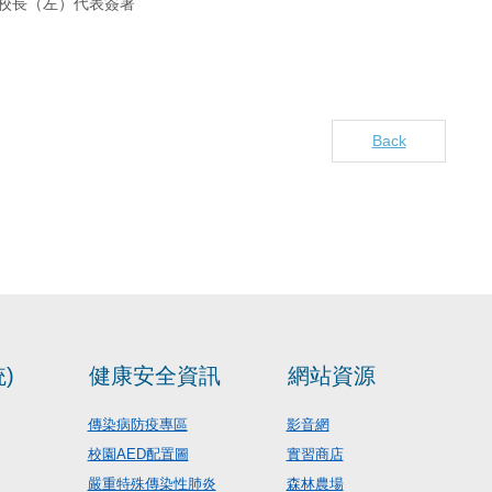
校長（左）代表簽署
Back
)
健康安全資訊
網站資源
傳染病防疫專區
影音網
校園AED配置圖
實習商店
嚴重特殊傳染性肺炎
森林農場