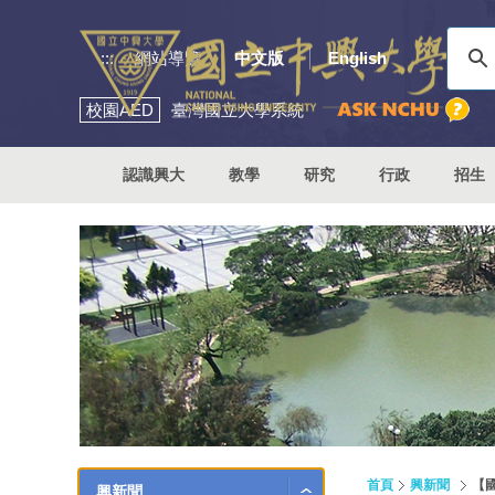
:::
網站導覽
中文版
English
校園
AED
臺灣國立大學系統
認識興大
教學
研究
行政
招生
首頁
興新聞
【
興新聞