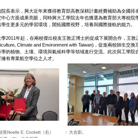
德院長表示，興大近年來獲得教育部高教深耕計畫經費補助為全國排
究中心方面成果亮眼，同時興大工學院去年也獲選為教育部大專校院
供學生更多元的學習環境，開拓國際視野，培養與國際接軌的能力。
2011年起，在兩校傑出校友王敦正博士的促成下展開合作，王敦正博士2011年
in Agriculture, Climate and Environment with Tai
科學的植物、土壤、環境與氣候科學等領域進行交流。此次與工學院
育擁有專業航空學位之人才。
oelle E. Cockett（右）
大合影。