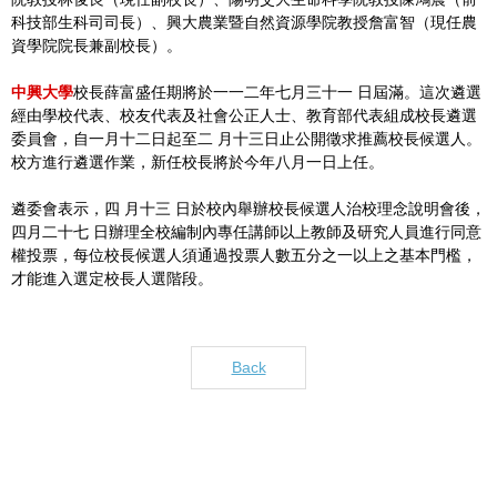
科技部生科司司長）、興大農業暨自然資源學院教授詹富智（現任農
資學院院長兼副校長）。
中興大學
校長薛富盛任期將於一一二年七月三十一 日屆滿。這次遴選
經由學校代表、校友代表及社會公正人士、教育部代表組成校長遴選
委員會，自一月十二日起至二 月十三日止公開徵求推薦校長候選人。
校方進行遴選作業，新任校長將於今年八月一日上任。
遴委會表示，四 月十三 日於校內舉辦校長候選人治校理念說明會後，
四月二十七 日辦理全校編制內專任講師以上教師及研究人員進行同意
權投票，每位校長候選人須通過投票人數五分之一以上之基本門檻，
才能進入選定校長人選階段。
Back