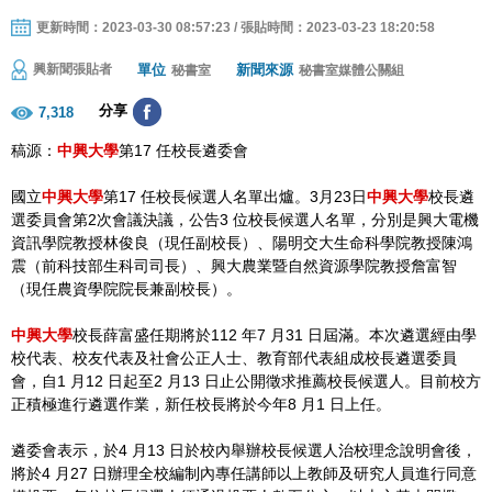
更新時間：2023-03-30 08:57:23 / 張貼時間：2023-03-23 18:20:58
單位
新聞來源
興新聞張貼者
秘書室
秘書室媒體公關組
分享
7,318
稿源：
中興大學
第17 任校長遴委會
國立
中興大學
第17 任校長候選人名單出爐。3月23日
中興大學
校長遴
選委員會第2次會議決議，公告3 位校長候選人名單，分別是興大電機
資訊學院教授林俊良（現任副校長）、陽明交大生命科學院教授陳鴻
震（前科技部生科司司長）、興大農業暨自然資源學院教授詹富智
（現任農資學院院長兼副校長）。
中興大學
校長薛富盛任期將於112 年7 月31 日屆滿。本次遴選經由學
校代表、校友代表及社會公正人士、教育部代表組成校長遴選委員
會，自1 月12 日起至2 月13 日止公開徵求推薦校長候選人。目前校方
正積極進行遴選作業，新任校長將於今年8 月1 日上任。
遴委會表示，於4 月13 日於校內舉辦校長候選人治校理念說明會後，
將於4 月27 日辦理全校編制內專任講師以上教師及研究人員進行同意