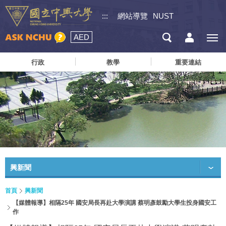
:::
網站導覽
NUST
AED
行政
教學
重要連結
興新聞
首頁
興新聞
【媒體報導】相隔25年 國安局長再赴大學演講 蔡明彥鼓勵大學生投身國安工
作