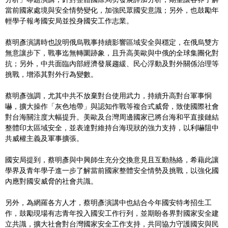
當前國家處境與安全情勢變化，加強民眾國安意識；另外，也鼓勵年
輕學子報考國安局並投身國安工作志業。
蔡明彥演講時也說明俄烏戰事持續影響區域安全與穩定，在俄烏雙方
無意讓步下，戰事迄無轉圜跡象，且升高美歐與中俄的全球集團化對
抗；另外，中共面臨內部經濟發展趨緩、民心浮動及對外關係治理等
挑戰，增添其對外行為變數。
蔡明彥強調，尤其中共不放棄對台使用武力，持續升高對台軍事恫
嚇，擴大操作「灰色地帶」與認知作戰等複合式威脅，致使國際社會
對台海關注度大幅提升。美歐及台灣周邊國家已將台海和平直接鏈結
整體印太區域安全，並表達對維持台海現狀的強力支持，以利嚇阻中
共威權主義及軍事擴張。
國安局提到，蔡明彥與中興師生充分交換意見且互動熱絡，希藉此讓
學界及青年學子進一步了解當前國家整體安全情勢及挑戰，以強化國
內應對國安威脅的社會共識。
另外，為網羅各方人才，蔡明彥演講中也結合今年國安特考招生工
作，鼓勵現場有志青年投入國安工作行列，並期盼各界對國家安全建
立共識，擴大社會對台灣國家安全工作支持，共同協力守護國安與民