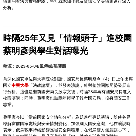
議題的看法與實務經驗，特別就認知作戰及資訊安全等議題進行深入
分析。
時隔25年又見「情報頭子」進校園
蔡明彥與學生對話曝光
稿源：2023-05-04/風傳媒/張曜麟
為深化國安單位與大專院校對話，國安局長蔡明彥今（4）日上午出席
國立
中興大學
「法政論壇」，並發表演說，針對整體國際局勢發展進
行分析。這也是繼前國安局長殷宗文後，時隔25年再有國安局長進入
校園演講；同時，蔡明彥也鼓勵年輕學子報考國安局，投身國安工作
志業。
蔡明彥今以「當前國家安全情勢分析」為題進行專題演講，盼使各界
瞭解當前國家處境與安全情勢變化，加強國人國安意識。他在演說時
表示，俄烏戰事持續影響區域安全與穩定，在俄烏雙方無意讓步下，