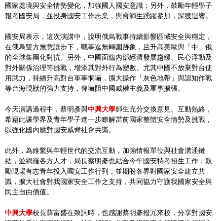
國家處境與安全情勢變化，加強國人國安意識；另外，鼓勵年輕學子
報考國安局，並投身國安工作志業，與會師生踴躍參加，深獲迴響。
國安局表示，這次演講中，說明俄烏戰事持續影響區域安全與穩定，
在俄烏雙方無意讓步下，戰事迄無轉圜跡象，且升高美歐與「中」俄
的全球集團化對抗。另外，中國面臨內部經濟發展趨緩、民心浮動及
對外關係治理等挑戰，增添其對外行為變數。尤其中國不放棄對台使
用武力，持續升高對台軍事恫嚇，擴大操作「灰色地帶」與認知作戰
等台海現狀的強力支持，俾嚇阻中國威權主義及軍事擴張。
今天演講過程中，蔡明彥與
中興大學
師生充分交換意見、互動熱絡，
希藉此讓學界及青年學子進一步瞭解當前國家整體安全情勢及挑戰，
以強化國內應對國安威脅社會共識。
此外，為維繫與年輕世代的交流互動，加強情報單位與社會溝通鏈
結，並網羅各方人才，局長蔡明彥也結合今年國安特考招生工作，鼓
勵現場有志青年投入國安工作行列，並期盼各界對國家安全建立共
識，擴大社會對我國家安全工作之支持，共同協力守護我國家安全與
民主自由價值。
中興大學
校長薛富盛在致詞時，也感謝蔡明彥撥冗來校，分享對國安