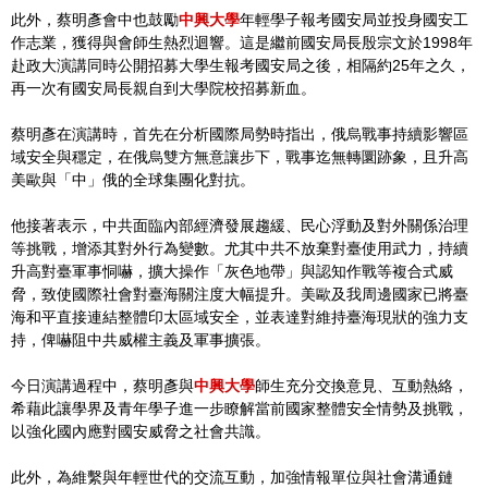
此外，蔡明彥會中也鼓勵
中興大學
年輕學子報考國安局並投身國安工
作志業，獲得與會師生熱烈迴響。這是繼前國安局長殷宗文於1998年
赴政大演講同時公開招募大學生報考國安局之後，相隔約25年之久，
再一次有國安局長親自到大學院校招募新血。
蔡明彥在演講時，首先在分析國際局勢時指出，俄烏戰事持續影響區
域安全與穩定，在俄烏雙方無意讓步下，戰事迄無轉圜跡象，且升高
美歐與「中」俄的全球集團化對抗。
他接著表示，中共面臨內部經濟發展趨緩、民心浮動及對外關係治理
等挑戰，增添其對外行為變數。尤其中共不放棄對臺使用武力，持續
升高對臺軍事恫嚇，擴大操作「灰色地帶」與認知作戰等複合式威
脅，致使國際社會對臺海關注度大幅提升。美歐及我周邊國家已將臺
海和平直接連結整體印太區域安全，並表達對維持臺海現狀的強力支
持，俾嚇阻中共威權主義及軍事擴張。
今日演講過程中，蔡明彥與
中興大學
師生充分交換意見、互動熱絡，
希藉此讓學界及青年學子進一步瞭解當前國家整體安全情勢及挑戰，
以強化國內應對國安威脅之社會共識。
此外，為維繫與年輕世代的交流互動，加強情報單位與社會溝通鏈