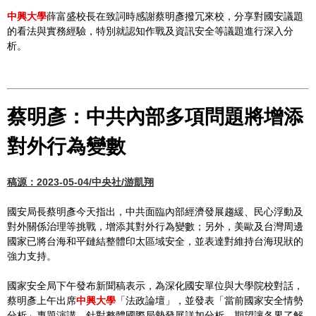
中興大學
薛富盛校長在致詞時感謝蔡明彥撥冗來校，分享對國安議題
的看法與實務經驗，特別就認知作戰及資訊安全等議題進行深入分
析。
蔡明彥：中共內部多項問題將增添
對外行為變數
稿源：2023-05-04/中央社/游凱翔
國安局長蔡明彥今天指出，中共面臨內部經濟發展趨緩、民心浮動及
對外關係治理等挑戰，增添其對外行為變數；另外，美歐及台灣周邊
國家已將台海和平鏈結整體印太區域安全，並表達對維持台海現狀的
強力支持。
國家安全局下午發布新聞稿表示，為深化國安單位與大學院校對話，
蔡明彥上午出席
中興大學
「法政論壇」，並發表「當前國家安全情勢
分析」專題演講，針對整體國際局勢發展詳加分析，期望讓各界了解