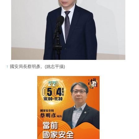
國安局長蔡明彥。(姚志平攝)