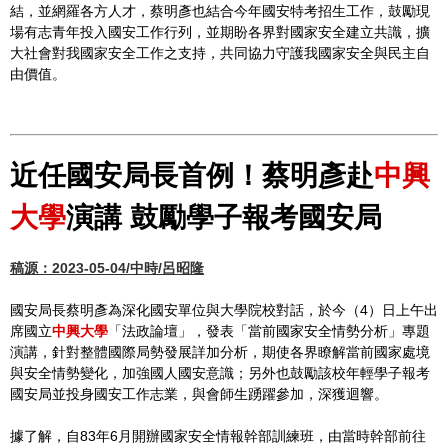
結，並網羅各方人才，蔡明彥也結合今年國安特考招生工作，鼓勵現
場有志青年投入國安工作行列，並期盼各界對國家安全建立共識，擴
大社會對我國家安全工作之支持，共同協力守護我國家安全與民主自
由價值。
近任國安局長首例！蔡明彥赴
中興
大學
演講 鼓勵學子報考國安局
稿源：2023-05-04/中時/呂昭隆
國安局長蔡明彥為深化國安單位與大學院校對話，於今（4）日上午出
席國立
中興大學
「法政論壇」，發表「當前國家安全情勢分析」專題
演講，針對整體國際局勢發展詳加分析，期使各界瞭解當前國家處境
與安全情勢變化，加強國人國安意識；另外也鼓勵該校年輕學子報考
國安局並投身國安工作志業，與會師生踴躍參加，深獲迴響。
據了解，自83年6月開辦國家安全情報幹部訓練班，由當時幹部前往