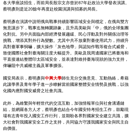
各大學座談招生，而前局長殷宗文亦曾於87年赴政治大學發表演講。
蔡明彥則是近20餘年再度赴校園演講與招募的局長。
蔡明彥在演講中說明俄烏戰事持續影響區域安全與穩定，在俄烏雙方
無意讓步下，戰事迄無轉圜跡象，且升高美歐與「中」俄的全球集團
化對抗。另中共面臨內部經濟發展趨緩、民心浮動及對外關係治理等
挑戰，增添其對外行為變數。尤其中共不放棄對臺使用武力，持續升
高對臺軍事恫嚇，擴大操作「灰色地帶」與認知作戰等複合式威脅，
致使國際社會對臺海關注度大幅提升。美歐及我周邊國家已將臺海和
平直接連結整體印太區域安全，並表達對維持臺海現狀的強力支持，
俾嚇阻中共威權主義及軍事擴張。
國安局表示，蔡明彥與
中興大學
師生充分交換意見、互動熱絡，希藉
此讓學界及青年學子進一步瞭解當前國家整體安全情勢及挑戰，以強
化國內應對國安威脅之社會共識。
此外，為維繫與年輕世代的交流互動，加強情報單位與社會溝通鏈
結，並網羅各方人才，蔡明彥也結合今年國安特考招生工作，鼓勵現
場有志青年投入國安工作行列，並期盼各界對國家安全建立共識，擴
大社會對我國家安全工作之支持，共同協力守護我國家安全與民主自
由價值。