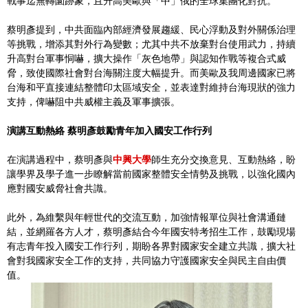
戰事迄無轉圜跡象，且升高美歐與「中」俄的全球集團化對抗。
蔡明彥提到，中共面臨內部經濟發展趨緩、民心浮動及對外關係治理
等挑戰，增添其對外行為變數；尤其中共不放棄對台使用武力，持續
升高對台軍事恫嚇，擴大操作「灰色地帶」與認知作戰等複合式威
脅，致使國際社會對台海關注度大幅提升。而美歐及我周邊國家已將
台海和平直接連結整體印太區域安全，並表達對維持台海現狀的強力
支持，俾嚇阻中共威權主義及軍事擴張。
演講互動熱絡 蔡明彥鼓勵青年加入國安工作行列
在演講過程中，蔡明彥與
中興大學
師生充分交換意見、互動熱絡，盼
讓學界及學子進一步瞭解當前國家整體安全情勢及挑戰，以強化國內
應對國安威脅社會共識。
此外，為維繫與年輕世代的交流互動，加強情報單位與社會溝通鏈
結，並網羅各方人才，蔡明彥結合今年國安特考招生工作，鼓勵現場
有志青年投入國安工作行列，期盼各界對國家安全建立共識，擴大社
會對我國家安全工作的支持，共同協力守護國家安全與民主自由價
值。