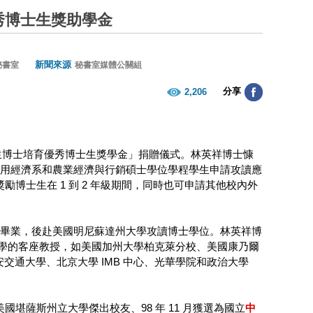
秀博士生獎助學金
新聞來源
秘書室
秘書室媒體公關組
分享
2,206
暨李冀生博士培育優秀博士生獎學金」捐贈儀式。林英祥博士慷
應用經濟系和農業經濟與行銷碩士學位學程學生申請攻讀應
博士生在 1 到 2 年級期間，同時也可申請其他校內外
研究所畢業，後赴美國明尼蘇達州大學攻讀博士學位。林英祥博
大學的客座教授，如美國加州大學柏克萊分校、美國康乃爾
通大學、北京大學 IMB 中心、光華學院和政治大學
美國堪薩斯州立大學傑出校友、98 年 11 月獲選為國立
中