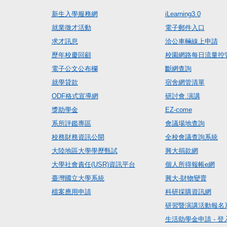
新生入學服務網
iLearning3.0
就業徵才活動
電子郵件入口
求才訊息
洽公車輛線上申請
歷年校慶回顧
校園網路每日流量控
電子公文公布欄
斷網查詢
就學貸款
宿舍網管清單
ODF格式宣導網
研討會.演講
獎助學金
EZ-come
系所評鑑專區
會議場地查詢
校務財務資訊公開
全校會議查詢系統
大陸地區大學學歷甄試
興大捐款網
大學社會責任(USR)資訊平台
個人所得報帳e網
臺灣國立大學系統
興大-財物變賣
檔案應用申請
科研採購資訊網
研習暨演講活動報名
生活助學金申請 - 登