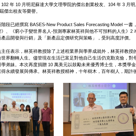
102 年 10 月明尼蘇達大學文理學院的傑出創業校友、104 年 3 月
9 屆傑出校友等榮譽。
已經撰寫 BASES-New Product Sales Forecasting 
密》、《窮小子變世界名人-預測專家林英祥與他不可預料的人生》2
新產品開發與行銷」及「新產品定價研究與策略」，受到高度評價。
益主任表示，林英祥教授除了上述程業界與學界成就外，林英祥教授
向世界翻轉人生。儘管現在生活已富足對他自己生活仍克勤克儉，對
學弟妹。本次再度捐贈 10 萬美元以鼓勵未來優秀博士生，本獎學
業得永續發展與傳承。林英祥教授精神，十年樹木，百年樹人，期許