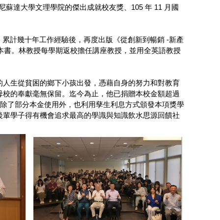
明尼蘇達大學文理學院的傑出成就校友獎、105 年 11 月國
Model 一書，累計幾十年工作經驗後，再度出版《從創新到暢銷 -新產
 本書。林教授每學期返校擔任講座教授，並用全英語教授
的人生從貧困的鄉下小孩出發，憑藉自身的努力和對教育
母校的奉獻毫無保留。迄今為止，他已捐贈本校金額超過
金除了部分本金使用外，也利用孳生利息方式頒發本項獎學
後輩學子得有機會追求最高的學識與知識飲水思源回饋社