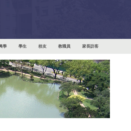
興學
學生
校友
教職員
家長訪客