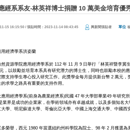
應經系系友-林英祥博士捐贈 10 萬美金培育優
單位
15 16:15:50 / 張貼時間：2023-11-14 08:43:45
興新聞張貼者
應用經濟學系洪姿蘭
然資源學院應用經濟學系於 112 年 11 月 9 日舉行「林英祥
萬美元，以鼓勵並培育本系具有研究潛力的博士生，同時也鼓勵本校的
際支持學生專心投入研究工作。此獎學金每月提供新台幣 2 萬元，獎勵
生的求學之路具有重要的支持作用。
應用經濟學系(前身為農業經濟系)民國 47 年大學部畢業49 年
0，是業界是成功的企業家，在學術領域亦有卓越成就，以及多個知名
大學、明尼蘇達大學、哥倫比亞大學、中國上海交通大學、中國西安交
榮譽，西元 1980 年當選紐約州科學院為院士、98 年 2 月獲選為