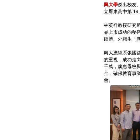
興大學
傑出校友、
立屏東高中第 1
林英祥教授研究所階段
品上市成功的秘
碩博、外籍生「
興大應經系張國
的重視，成功走
千萬，廣惠母校與
金，確保教育事
會。