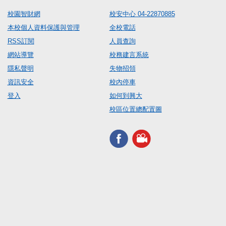
校園智財網
校安中心 04-22870885
本校個人資料保護與管理
全校電話
RSS訂閱
人員查詢
網站導覽
校務建言系統
隱私聲明
失物招領
資訊安全
校內停車
登入
如何到興大
校區位置總配置圖