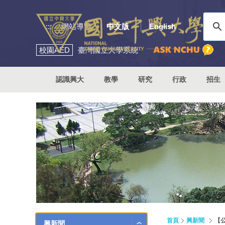
:::
網站導覽
中文版
English
校園
AED
臺灣國立大學系統
認識興大
教學
研究
行政
招生
首頁
興新聞
【
興新聞