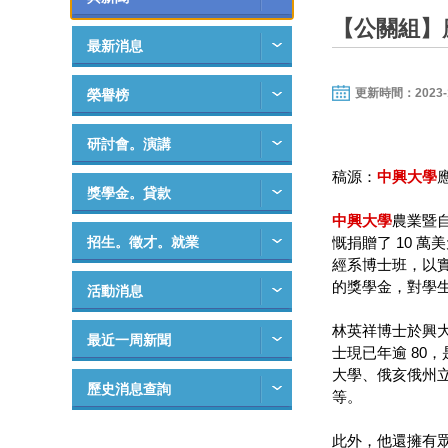
【公關組】
最新消息
更新時間：2023-11-
榮譽榜
研討會。演講
稿源：
中興大學
獎學金。貸款
中興大學
農業暨自
招生。徵才。就業
慨捐贈了 10 
經系博士班，以實
的獎學金，對學
活動消息
林英祥博士於興大
最近一周新聞
士現已年逾 8
大學、俄亥俄州立
歷史消息查詢
等。
此外，他還擁有眾多