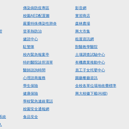
傳染病防疫專區
影音網
校園AED配置圖
實習商店
嚴重特殊傳染性肺炎
森林農場
管
登革熱防治
興大市集
健諮中心
租屋資訊網
駐警隊
獸醫教學醫院
校內緊急報案亭
土壤調查試驗中心
特約醫院診所清單
有機農業推動中心
醫師諮詢時間
員工子女托嬰中心
心理諮商服務
圓廳餐廳資訊
學生保險
全校各單位場地收費標準
健康保險
興大校徽下載(AI檔)
學校緊急連絡電話
校園安全通報網
系統
食品安全
入