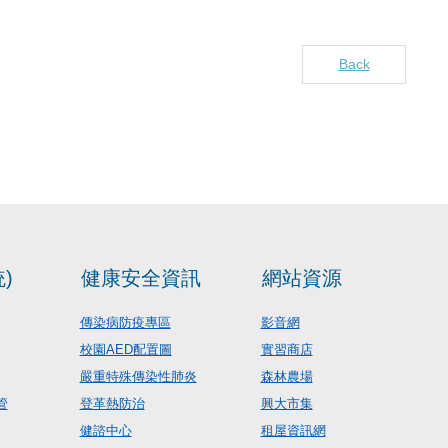
Back
)
健康安全資訊
網站資源
傳染病防疫專區
影音網
校園AED配置圖
實習商店
嚴重特殊傳染性肺炎
森林農場
管
登革熱防治
興大市集
健諮中心
租屋資訊網