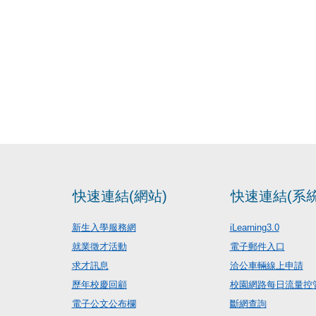
快速連結(網站)
快速連結(系統
新生入學服務網
iLearning3.0
就業徵才活動
電子郵件入口
求才訊息
洽公車輛線上申請
歷年校慶回顧
校園網路每日流量控
電子公文公布欄
斷網查詢