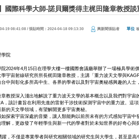
】國際科學大師-諾貝爾獎得主梶田隆章教授談
單位
19 08:41:08 / 張貼時間：2024-04-18 09:13:30
興新聞張貼者
理學院
學院2024年4月15日在理學大樓一樓國際會議廳舉辦了一場極具學術
學宇宙射線研究所所長梶田隆章教授，主講「重力波天文學與KAGR
自台中與彰化多所高中生、各界的學者以及對宇宙奧秘感興趣的人士
隆章教授深入淺出地解說了重力波天文學的基本概念以及我們對宇宙
GRA，該計畫旨在利用先進的雷射干涉技術探測宇宙中的重力波。這
嶄新的天文學領域，有望解開更多宇宙奧秘。
猶如探索宇宙深處的音樂，讓人類能夠以前所未有的方式感知宇宙中
的理解，更啟發了年輕學生與新一代的學者對於未知世界的好奇心與
是踴躍，不僅是專業學者與研究相關領域的研究生與大學生，甚至是高