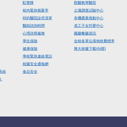
駐警隊
獸醫教學醫院
校內緊急報案亭
土壤調查試驗中心
特約醫院診所清單
有機農業推動中心
醫師諮詢時間
員工子女托嬰中心
心理諮商服務
圓廳餐廳資訊
學生保險
全校各單位場地收費標準
健康保險
興大校徽下載(AI檔)
學校緊急連絡電話
校園安全通報網
系統
食品安全
入