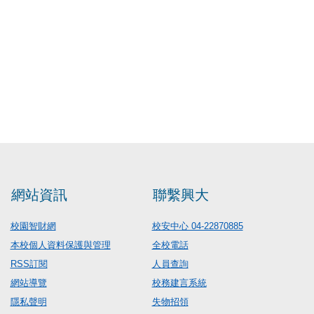
網站資訊
聯繫興大
校園智財網
校安中心 04-22870885
本校個人資料保護與管理
全校電話
RSS訂閱
人員查詢
網站導覽
校務建言系統
隱私聲明
失物招領