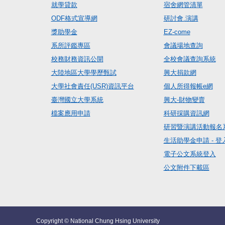
就學貸款
宿舍網管清單
ODF格式宣導網
研討會.演講
獎助學金
EZ-come
系所評鑑專區
會議場地查詢
校務財務資訊公開
全校會議查詢系統
大陸地區大學學歷甄試
興大捐款網
大學社會責任(USR)資訊平台
個人所得報帳e網
臺灣國立大學系統
興大-財物變賣
檔案應用申請
科研採購資訊網
研習暨演講活動報名
生活助學金申請 - 登
電子公文系統登入
公文附件下載區
Copyright © National Chung Hsing University