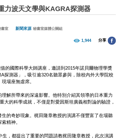
重力波天文學與KAGRA探測器
新聞來源
秘書室
秘書室媒體公關組
分享
1,944
價值的國際科學大師講座，邀請到2015年諾貝爾物理學獎
A探測器」，吸引逾320名聽眾參與，除校內外大學院校
，現場座無虛席。
的理解所帶來的深遠影響。他特別介紹其領導的日本重力
項重大的科學成就，不僅是對愛因斯坦廣義相對論的驗證，
發生的奇妙現象。梶田隆章教授的演講不僅豐富了在場聽
探索精神。
中生，都提出了重要的問題請教梶田隆章教授，此次演講