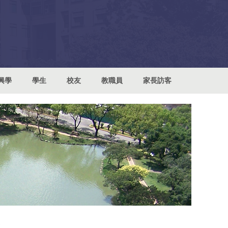
興學
學生
校友
教職員
家長訪客