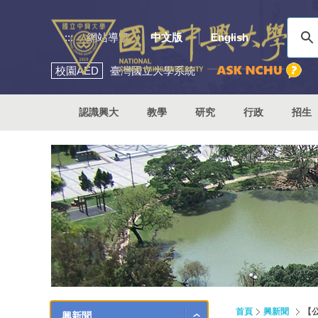
:::
網站導覽
中文版
English
校園
AED
臺灣國立大學系統
認識興大
教學
研究
行政
招生
首頁
興新聞
【
興新聞