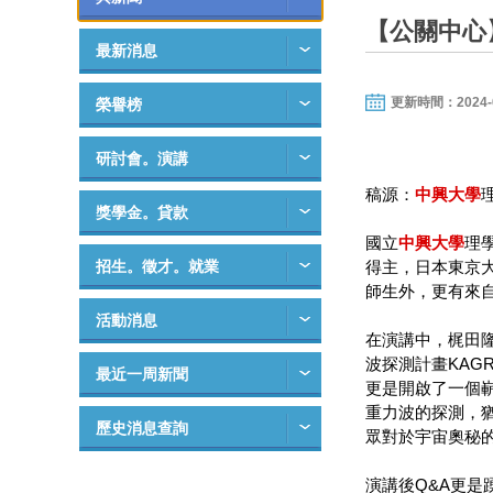
【公關中心
最新消息
更新時間：2024-04-
榮譽榜
研討會。演講
稿源：
中興大學
獎學金。貸款
國立
中興大學
理
招生。徵才。就業
得主，日本東京大
師生外，更有來
活動消息
在演講中，梶田
波探測計畫KA
最近一周新聞
更是開啟了一個
重力波的探測，
歷史消息查詢
眾對於宇宙奧秘
演講後Q&A更