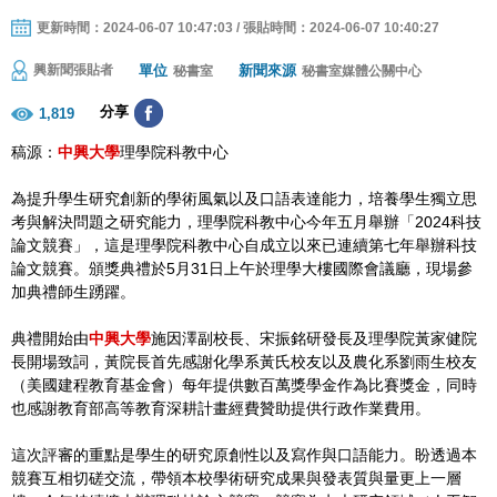
更新時間：2024-06-07 10:47:03 / 張貼時間：2024-06-07 10:40:27
單位
新聞來源
興新聞張貼者
秘書室
秘書室媒體公關中心
分享
1,819
稿源：
中興大學
理學院科教中心
為提升學生研究創新的學術風氣以及口語表達能力，培養學生獨立思
考與解決問題之研究能力，理學院科教中心今年五月舉辦「2024科技
論文競賽」，這是理學院科教中心自成立以來已連續第七年舉辦科技
論文競賽。頒獎典禮於5月31日上午於理學大樓國際會議廳，現場參
加典禮師生踴躍。
典禮開始由
中興大學
施因澤副校長、宋振銘研發長及理學院黃家健院
長開場致詞，黃院長首先感謝化學系黃氏校友以及農化系劉雨生校友
（美國建程教育基金會）每年提供數百萬獎學金作為比賽獎金，同時
也感謝教育部高等教育深耕計畫經費贊助提供行政作業費用。
這次評審的重點是學生的研究原創性以及寫作與口語能力。盼透過本
競賽互相切磋交流，帶領本校學術研究成果與發表質與量更上一層