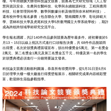
樓。今年持續擴大辦理科技論文競賽，競賽為七大研究領域（人工智
慧與資訊安全、生農與生醫科技、化學與永續能源科技、工程與應用
科技、社會管理與科學、數學與數據分析及物理與奈米材料科技），
還有校外學生報名參賽（包含聯合大學、暨南國際大學、彰化師範大
學、雲林科技大學及虎尾科技大學5所臺灣國立大學系統學校），期許
成為跨校跨領域學術研究交流平台。
學生報名踴躍，共計140件作品參與競賽為歷年最多件。經初審後於5
月13 ~ 15日以線上視訊方式進行口頭報告決賽，共 68件作品脫穎而
出得獎，名次於頒獎典禮當場宣布，頒出特優獎金5萬元、第一名獎金
2萬元、第二名獎金1萬元及第三名獎金五千元，特優及第一名的學生
於頒獎典禮必須進行一分鐘簡要論文發表。
科技論文競賽活動順利圓滿，恭喜所有得獎同學，從5月31日至6月6
日於理學大樓一樓大廳進行得獎壁報展示，相關研究成果內容精彩豐
富，歡迎師生蒞臨參觀指導。