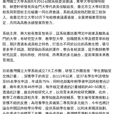
臺灣國立大學系統8月20日召開系統委員會議，東華大學徐輝明校
長、林楚軒研發長與金門大學代表吳佳駿組長、臺北市立大學邱英浩
校長與郭晉銓主任秘書一同出席會議，系統成員校熱烈歡迎三校加
入。俟臺北市立大學10月下旬校務會議通過後，全案將報教育部核
定，共同為高教永續發展而努力。
系統主席、興大校長詹富智表示，該系統囊括臺灣北中南東及離島金
門的大學，有研究型大學、教學型大學、技職體系大學及體育單科校
院，期許透過各成員校之特色，打造出不同於以往的高教生態，吸引
更多學子就讀。期望藉由系統的運作，整合各校資源，提升教師教學
研究品質，朝向跨校、跨領域、跨專業的多元融合，提前掌握未來教
育潮流。
目前臺灣國立大學系統成立7大工作圈，研發工作圈首推「學生實驗室
交換計畫」，深獲學子的肯定，自111年以來，從37名學生申請增加
至65名學生申請，年成長75%；同時也鼓勵年輕學者申請跨校整合計
畫，兩年來共有46件申請，每件核定通過的計畫補助約40~50萬元，
透過此計畫，媒合跨校研究人才，以培育未來跨校研究團隊。此外，
教學工作圈在課程共享、教學知能及跨校輔系、雙主修等業務推動上
皆獲不錯的反應；為培養學生具備第二專長與多元能力，今年也將討
論合作開設跨校學分學程，提供系統學生修習，以利未來職涯規劃。
今年甫成立的體育工作圈，將由成員校：臺灣體育運動大學於明年規