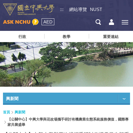
:::
網站導覽
NUST
AED
行政
教學
重要連結
興新聞
首頁
興新聞
【公關中心】中興大學與花改場攜手研討有機農業生態系統服務價值，國際專
家共襄盛舉