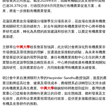
續發展具正向效益。截至2024年8月，我國有機驗證及友善耕作面積
已達26,379公頃，行政院亦於8月同意執行有機農業促進方案，未
來，將進一步推動有機農業發展。
花蓮區農業改良場蘭陽分場陳季呈分場長表示，花改場在推廣有機農
業相關研究方面持續努力，於去年揭牌的有機農業研究中心將串聯各
界研究成果，轉化為具體的政策建議和技術方案，以奠定有機農業發
展基礎。
主辦單位
中興大學
校長詹富智強調，此次研討會將深化對有機農業非
市場價值及環境價值的理解，並通過政策推動的經驗，為未來有機農
業發展提供深遠的視野與啟發。兼任有機農業推動中心主任的興大農
業暨自然資源學院陳志峰院長表示，中心將持續推廣有機農業相關知
識與研究，並與農業部合作，共同推動臺灣有機農業永續發展。
研討會中來自澳洲聯邦大學的Harpinder Sandhu教授強調，過度的農
業活動將提高社會、健康及環境成本，農糧體系必須轉型以支持永續
的有機農業及再生農業。
中興大學
柳婉郁特聘教授則提到，臺灣的農
業重心已從糧食供應轉向更廣泛的目標，如生態維護、鄉村發展及文
化保存，政府和企業應重視環境給付政策，提供更多激勵措施以促進
有機及友善耕作的推動。