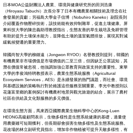
日本MOA公益財團法人農業、環境與健康研究所的田渕浩康
（Hiroyasu Tabuchi）次長分享了日本有機農業相關技術及理念在社
會發展的貢獻；另福島大學金子信博（Nobuhiro Kaneko）副院長則
介紹覆蓋作物壓碎技術，該技術能有效抑制雜草，促進土壤健康。屏
東科技大學的陳忠義助理教授指出，生態友善的草生栽培及免耕管理
有助於提升土壤保水能力，並降低土壤的溫室氣體排放，展現其對減
緩氣候變遷的重要潛力。
韓國尚智大學的柳鍾遠（Jongwon RYOO）名譽教授則提到，韓國的
有機農業非市場價值是市場價值的二至三倍，但因缺乏公眾認知，其
潛在價值常被忽視，他強調加強公眾教育與政策支持的重要性。東華
大學的李俊鴻特聘教授表示，農業生態系統服務（Agricultural
Ecosystem Services，AES）是永續發展的熱門議題，而社會、環境
與基礎設施的策略執行對於維護這些服務至關重要。李光中教授則以
花蓮富里鄉的案例探討有機農村地景與觀光旅遊的結合，展示了農村
社區在供給及文化類服務的多元價值。
在環境生態方面，馬來西亞國際農業生物科學中心的Kong-Luen
HEONG高級顧問表示，生物多樣性是生態系統健康的基礎，過量使
用農藥雖可短期獲利，但長期卻會損害生物多樣性及生態系統服務。
花改場的林立副研究員指出，增加非作物植被可提升天敵多樣性，有