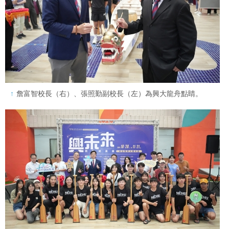
詹富智校長（右）、張照勤副校長（左）為興大龍舟點睛。