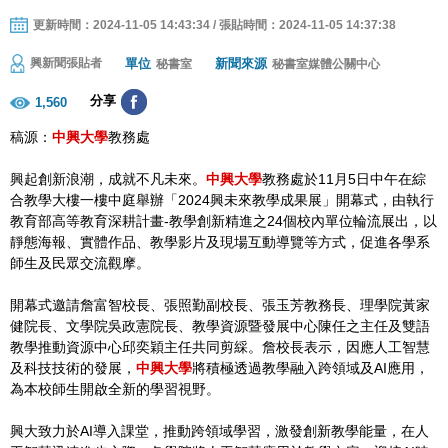
更新時間：2024-11-05 14:43:34 / 張貼時間：2024-11-05 14:37:38
單位
新聞來源
興新聞張貼者
秘書室
秘書室媒體公關中心
分享
1,560
稿源：
中興大學
教務處
興起創新浪潮，成就不凡未來。
中興大學
教務處於11月5日中午在綜
合教學大樓一樓中庭舉辦「2024興未來教學成果展」開幕式，由執行
教育部高等教育深耕計畫-教學創新精進之24個校內單位輪流展出，以
靜態海報、實體作品、教學影片及現場互動導覽等方式，促進各學系
師生及民眾交流觀摩。
開幕式邀請詹富智校長、張照勤副校長、張玉芳教務長、理學院黃家
健院長、文學院吳政憲院長、教學資源暨發展中心陳任之主任及雙語
教學推動資源中心邱奕穎主任共同剪綵。詹校長表示，因應人工智慧
及科技技術的發展，
中興大學
將積極透過教學融入跨領域及AI應用，
為本校師生開啟全新的學習視野。
興大致力於AI導入課堂，推動跨領域學習，激發創新教學能量，在人