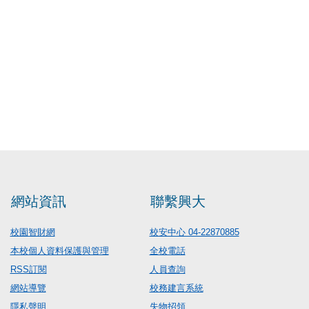
網站資訊
聯繫興大
校園智財網
校安中心 04-22870885
本校個人資料保護與管理
全校電話
RSS訂閱
人員查詢
網站導覽
校務建言系統
隱私聲明
失物招領