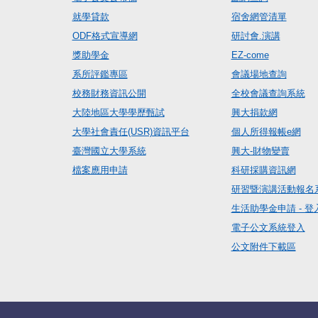
就學貸款
宿舍網管清單
ODF格式宣導網
研討會.演講
獎助學金
EZ-come
系所評鑑專區
會議場地查詢
校務財務資訊公開
全校會議查詢系統
大陸地區大學學歷甄試
興大捐款網
大學社會責任(USR)資訊平台
個人所得報帳e網
臺灣國立大學系統
興大-財物變賣
檔案應用申請
科研採購資訊網
研習暨演講活動報名
生活助學金申請 - 登
電子公文系統登入
公文附件下載區