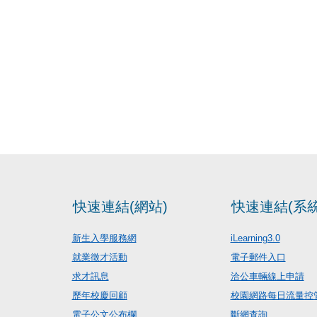
快速連結(網站)
快速連結(系統
新生入學服務網
iLearning3.0
就業徵才活動
電子郵件入口
求才訊息
洽公車輛線上申請
歷年校慶回顧
校園網路每日流量控
電子公文公布欄
斷網查詢