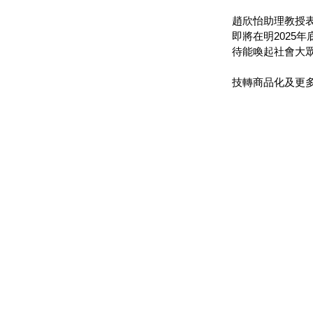
趙欣怡助理教授
即將在明202
待能喚起社會大
技轉商品化及更