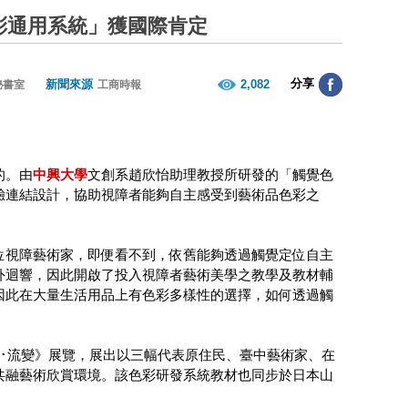
彩通用系統」獲國際肯定
分享
新聞來源
2,082
秘書室
工商時報
的。由
中興大學
文創系趙欣怡助理教授所研發的「觸覺色
驗連結設計，協助視障者能夠自主感受到藝術品色彩之
位視障藝術家，即便看不到，依舊能夠透過觸覺定位自主
外迴響，因此開啟了投入視障者藝術美學之教學及教材輔
因此在大量生活用品上有色彩多樣性的選擇，如何透過觸
･流變》展覽，展出以三幅代表原住民、臺中藝術家、在
共融藝術欣賞環境。該色彩研發系統教材也同步於日本山