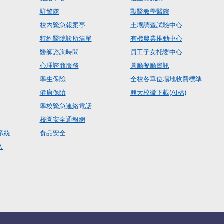
駐警隊
獸醫教學醫院
校內緊急報案亭
土壤調查試驗中心
特約醫院診所清單
有機農業推動中心
醫師諮詢時間
員工子女托嬰中心
心理諮商服務
圓廳餐廳資訊
學生保險
全校各單位場地收費標準
健康保險
興大校徽下載(AI檔)
學校緊急連絡電話
校園安全通報網
系統
食品安全
入