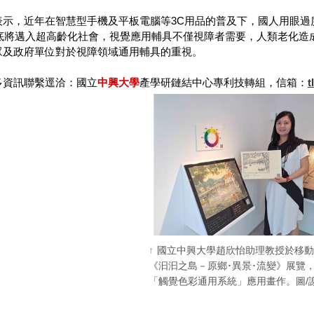
表示，近年在智慧型手機及平板電腦等3C用品的普及下，國人用眼過
5年底將邁入超高齡化社會，視覺應用輔具不僅視障者需要，人類老化
眾及政府單位對於視障領域通用輔具的重視。
多資訊聯繫逕洽：國立
中興大學
產學研鏈結中心專利技轉組，信箱：
t
國立中興大學趙欣怡助理教授於移
《汩汩之島－原鄉･異景･流變》展覽
「觸覺色彩通用系統」應用畫作。圖/