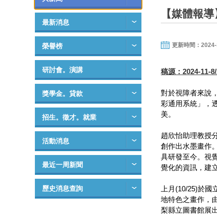
【媒體報導
最新消息
更新時間：2024-11-
榮譽榜
研討會。演講
稿源：2024-11
對於視障者來說
獎學金。貸款
彩通用系統」，
美。
招生。徵才。就業
趙欣怡助理教授
活動消息
創作出水墨畫作
具研發至今。視
最近一周新聞
覺化的資訊，建
歷史消息查詢
上月(10/25)於國
地特色之畫作，
梨縣立圖書館展