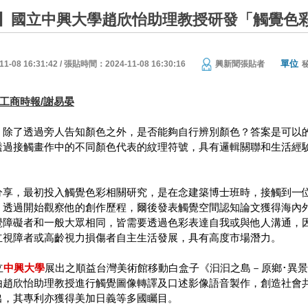
】國立中興大學趙欣怡助理教授研發「觸覺色
單位
08 16:31:42 / 張貼時間：2024-11-08 16:30:16
興新聞張貼者
-8/工商時報/謝易晏
，除了透過旁人告知顏色之外，是否能夠自行辨別顏色？答案是可以
透過接觸畫作中的不同顏色代表的紋理符號，具有邏輯關聯和生活經
分享，最初投入觸覺色彩相關研究，是在念建築博士班時，接觸到一
。透過開始觀察他的創作歷程，爾後發表觸覺空間認知論文獲得海內
覺障礙者和一般大眾相同，皆需要透過色彩表達自我或與他人溝通，
立視障者或高齡視力損傷者自主生活發展，具有高度市場潛力。
立
中興大學
展出之順益台灣美術館移動白盒子《汩汩之島－原鄉･異景
由趙欣怡助理教授進行觸覺圖像轉譯及口述影像語音製作，創造社會
出，其專利亦獲得美加日義等多國矚目。