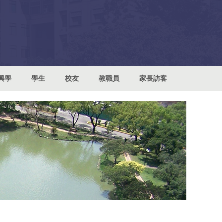
興學
學生
校友
教職員
家長訪客