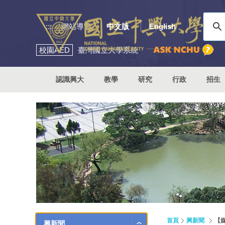
:::
網站導覽
中文版
English
校園
AED
臺灣國立大學系統
認識興大
教學
研究
行政
招生
首頁
興新聞
【
興新聞