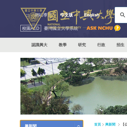
:::
網站導覽
中文版
English
校園
AED
臺灣國立大學系統
認識興大
教學
研究
行政
招生
首頁
興新聞
【
興新聞