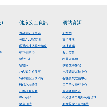
)
健康安全資訊
網站資源
傳染病防疫專區
影音網
校園AED配置圖
實習商店
嚴重特殊傳染性肺炎
森林農場
管
登革熱防治
興大市集
健諮中心
租屋資訊網
駐警隊
獸醫教學醫院
校內緊急報案亭
土壤調查試驗中心
特約醫院診所清單
有機農業推動中心
醫師諮詢時間
員工子女托嬰中心
心理諮商服務
圓廳餐廳資訊
學生保險
全校各單位場地收費標準
健康保險
興大校徽下載(AI檔)