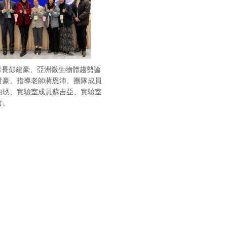
隊長彭建豪、亞洲微生物體趨勢論
君豪、指導老師蔣恩沛、團隊成員
怡琇、實驗室成員蘇吉亞、實驗室
哲。