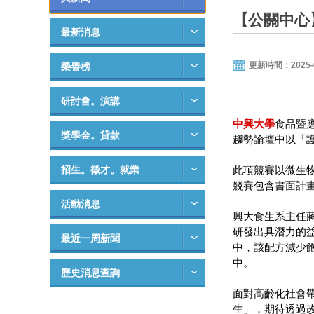
【公關中心
最新消息
更新時間：2025-01-
榮譽榜
研討會。演講
中興大學
食品暨
獎學金。貸款
趨勢論壇中以「護
招生。徵才。就業
此項競賽以微生
競賽包含書面計
活動消息
興大食生系主任
研發出具潛力的
最近一周新聞
中，該配方減少
中。
歷史消息查詢
面對高齡化社會
生」，期待透過