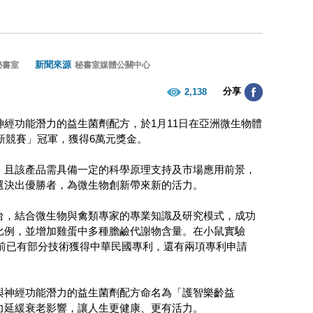
新聞來源
秘書室
秘書室媒體公關中心
分享
2,138
經功能潛力的益生菌劑配方，於1月11日在亞洲微生物體
新競賽」冠軍，獲得6萬元獎金。
，且該產品需具備一定的科學原理支持及市場應用前景，
選決出優勝者，為微生物創新帶來新的活力。
台，結合微生物與禽類專家的專業知識及研究模式，成功
比例，並增加雞蛋中多種膽鹼代謝物含量。在小鼠實驗
前已有部分技術獲得中華民國專利，還有兩項專利申請
與神經功能潛力的益生菌劑配方命名為「護智樂齡益
力延緩衰老影響，讓人生更健康、更有活力。