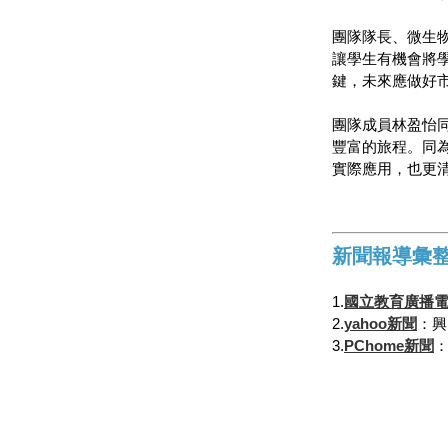
團隊隊長、微生
讓學生有機會將
鍵，未來應做好
團隊成員林盈怡
豐富的旅程。同
實際應用，也更
新聞報導彙
1.
國立教育廣播
2.
yahoo新聞
：興
3.
PChome新聞