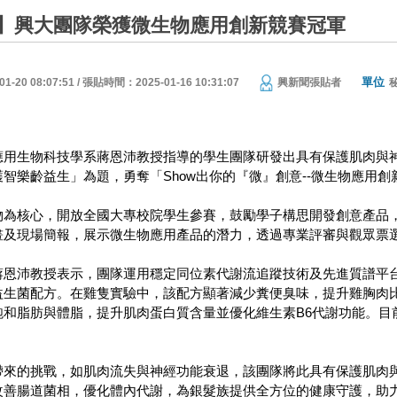
】興大團隊榮獲微生物應用創新競賽冠軍
單位
20 08:07:51 / 張貼時間：2025-01-16 10:31:07
興新聞張貼者
應用生物科技學系蔣恩沛教授指導的學生團隊研發出具有保護肌肉與神
智樂齡益生」為題，勇奪「Show出你的『微』創意--微生物應用創
物為核心，開放全國大專校院學生參賽，鼓勵學子構思開發創意產品
畫及現場簡報，展示微生物應用產品的潛力，透過專業評審與觀眾票
蔣恩沛教授表示，團隊運用穩定同位素代謝流追蹤技術及先進質譜平
益生菌配方。在雞隻實驗中，該配方顯著減少糞便臭味，提升雞胸肉
飽和脂肪與體脂，提升肌肉蛋白質含量並優化維生素B6代謝功能。目
帶來的挑戰，如肌肉流失與神經功能衰退，該團隊將此具有保護肌肉
改善腸道菌相，優化體內代謝，為銀髮族提供全方位的健康守護，助