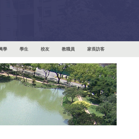
興學
學生
校友
教職員
家長訪客