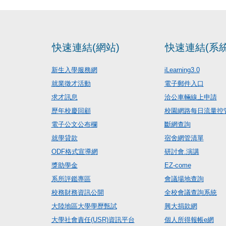
快速連結(網站)
快速連結(系統
新生入學服務網
iLearning3.0
就業徵才活動
電子郵件入口
求才訊息
洽公車輛線上申請
歷年校慶回顧
校園網路每日流量控
電子公文公布欄
斷網查詢
就學貸款
宿舍網管清單
ODF格式宣導網
研討會.演講
獎助學金
EZ-come
系所評鑑專區
會議場地查詢
校務財務資訊公開
全校會議查詢系統
大陸地區大學學歷甄試
興大捐款網
大學社會責任(USR)資訊平台
個人所得報帳e網