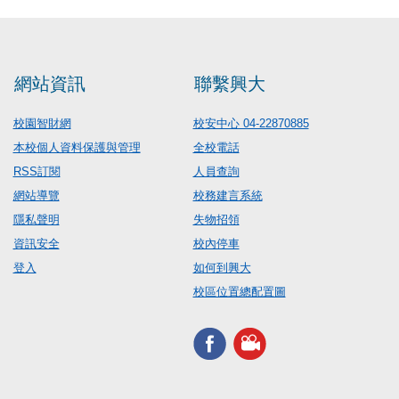
網站資訊
聯繫興大
校園智財網
校安中心 04-22870885
本校個人資料保護與管理
全校電話
RSS訂閱
人員查詢
網站導覽
校務建言系統
隱私聲明
失物招領
資訊安全
校內停車
登入
如何到興大
校區位置總配置圖