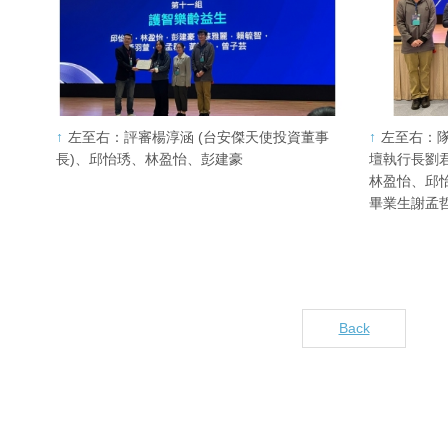
左至右：評審楊淳涵 (台安傑天使投資董事
左至右：
長)、邱怡琇、林盈怡、彭建豪
壇執行長劉
林盈怡、邱
畢業生謝孟
Back