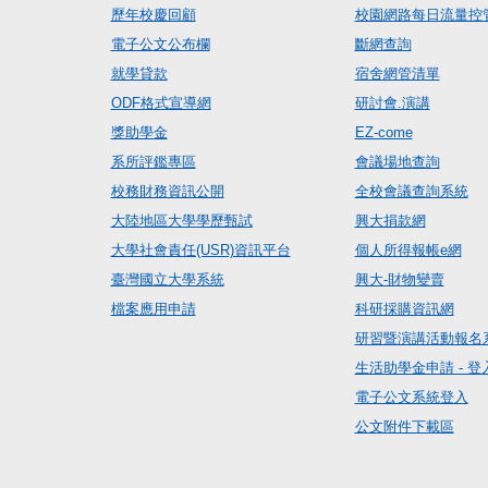
歷年校慶回顧
校園網路每日流量控
電子公文公布欄
斷網查詢
就學貸款
宿舍網管清單
ODF格式宣導網
研討會.演講
獎助學金
EZ-come
系所評鑑專區
會議場地查詢
校務財務資訊公開
全校會議查詢系統
大陸地區大學學歷甄試
興大捐款網
大學社會責任(USR)資訊平台
個人所得報帳e網
臺灣國立大學系統
興大-財物變賣
檔案應用申請
科研採購資訊網
研習暨演講活動報名
生活助學金申請 - 登
電子公文系統登入
公文附件下載區