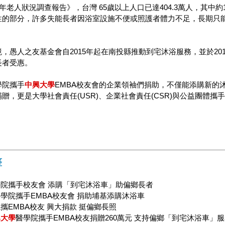
1年老人狀況調查報告》，台灣 65歲以上人口已達404.3萬人，其中約
性的部分，許多失能長者因浴室設施不便或照護者體力不足，長期只
，愚人之友基金會自2015年起在南投縣推動到宅沐浴服務，並於2
長者受惠。
學院攜手
中興大學
EMBA校友會的企業領袖們捐助，不僅能添購新的
贈，更是大學社會責任(USR)、企業社會責任(CSR)與公益團體
整
院攜手校友會 添購「到宅沐浴車」助偏鄉長者
學院攜手EMBA校友會 捐助埔基添購沐浴車
攜EMBA校友 興大捐款 挺偏鄉長照
興大學
醫學院攜手EMBA校友捐贈260萬元 支持偏鄉「到宅沐浴車」