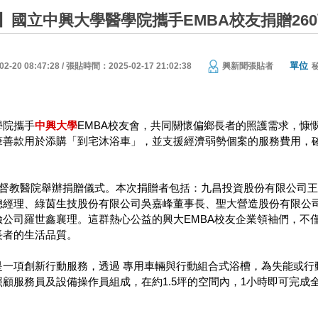
】國立中興大學醫學院攜手EMBA校友捐贈26
單位
20 08:47:28 / 張貼時間：2025-02-17 21:02:38
興新聞張貼者
學院攜手
中興大學
EMBA校友會，共同關懷偏鄉長者的照護需求，慷慨
筆善款用於添購「到宅沐浴車」，並支援經濟弱勢個案的服務費用，
里基督教醫院舉辦捐贈儀式。本次捐贈者包括：九昌投資股份有限公司
總經理、綠茵生技股份有限公司吳嘉峰董事長、聖大營造股份有限公司
險公司羅世鑫襄理。這群熱心公益的興大EMBA校友企業領袖們，不
長者的生活品質。
是一項創新行動服務，透過 專用車輛與行動組合式浴槽，為失能或行
顧服務員及設備操作員組成，在約1.5坪的空間內，1小時即可完