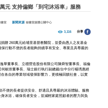
0萬元 支持偏鄉「到宅沐浴車」服務
新聞來源
秘書室
秘書室媒體公關中心
分享
3,116
捐贈 260萬元給埔里基督教醫院，並委由愚人之友基金
確保行動不便的長者能夠持續享有安全、專業且具尊嚴的
王逸華董事長、立穩營造股份有限公司陳舜智董事長、福倫
何献崇董事長、瑞士銀行執行副總裁/台中分行楊琇惠經
僅在各自的專業領域發揮影響力，更積極回饋社會，以實
動不便的長者提供安全、舒適且具尊嚴的沐浴體驗。服務
成全身沐浴，確保長者安全，並減輕家庭照顧者的壓力與負