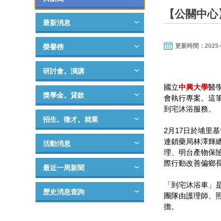
【公關中心
最新消息
更新時間：2025-02-
榮譽榜
研討會。演講
國立
中興大學
醫
獎學金。貸款
會執行專案。這
到宅沐浴服務。
招生。徵才。就業
2月17日於埔
連鎖藥局林澤輝
活動消息
理、明台產物保
際行動改善偏鄉
最近一周新聞
「到宅沐浴車」
歷史消息查詢
團隊由護理師、照
擔。