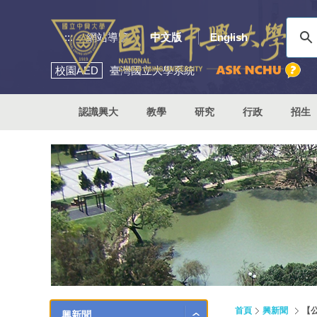
:::
網站導覽
中文版
English
校園
AED
臺灣國立大學系統
認識興大
教學
研究
行政
招生
首頁
興新聞
【
興新聞