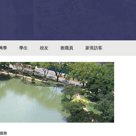
興學
學生
校友
教職員
家長訪客
」服務