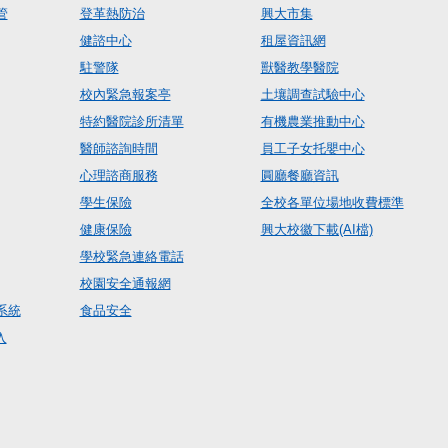
管
登革熱防治
興大市集
健諮中心
租屋資訊網
駐警隊
獸醫教學醫院
校內緊急報案亭
土壤調查試驗中心
特約醫院診所清單
有機農業推動中心
醫師諮詢時間
員工子女托嬰中心
心理諮商服務
圓廳餐廳資訊
學生保險
全校各單位場地收費標準
健康保險
興大校徽下載(AI檔)
學校緊急連絡電話
校園安全通報網
系統
食品安全
入