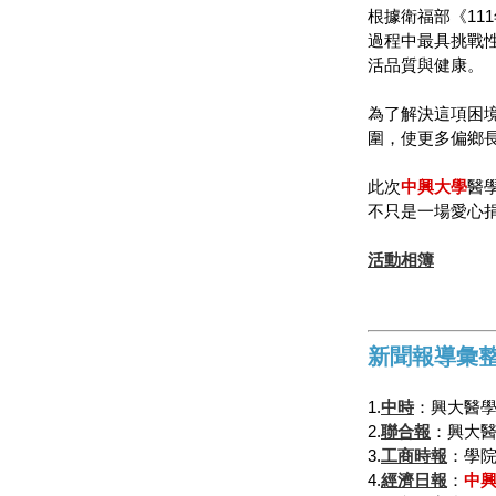
根據衛福部《11
過程中最具挑戰
活品質與健康。
為了解決這項困境
圍，使更多偏鄉
此次
中興大學
醫
不只是一場愛心捐
活動相簿
新聞報導彙
1.
中時
：興大醫學
2.
聯合報
：興大醫
3.
工商時報
：學院
4.
經濟日報
：
中