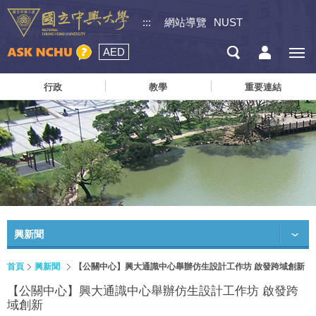
:::
網站導覽
NUST
AED
行政
教學
重要連結
興新聞
首頁
興新聞
【公關中心】興大通識中心舉辦仿生設計工作坊 啟發跨域創新
【公關中心】興大通識中心舉辦仿生設計工作坊 啟發跨
域創新