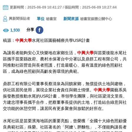
更新時間：2025-06-09 10:41:27 / 張貼時間：2025-06-09 10:27:44
單位
新聞來源
興新聞張貼者
秘書室
秘書室媒體公關中心
分享
1,930
稿源：
中興大學
水尾社區園藝輔療共學USR計畫
為讓長者能夠安心又快樂地在家鄉生活，
中興大學
與苗栗後龍水尾社
區攜手苗栗縣政府、農村水保署台中分署以及鼎群工程有限公司，共
同推動社區營造與長者照護，打造最暖心、最有溫度的綠色照顧社
區，成為綠色照顧與高齡友善環境的典範。
鼎群工程有限公司董事長蔡清泉為回饋家鄉，無償提供土地與建物，
供社區居民使用，展現企業社會責任與鄉土情懷。
中興大學
園藝系吳
振發教授推動水尾的USR計畫，率領學生團隊，與社區梁清文里長、
方建忠理事長攜手合作，把蔡董事長提供的土地，打造結合綠意與社
交功能的休憩空間，讓居民有更多聚會與放鬆的好所在。
水尾社區是苗栗濱海地區的重要亮點，曾榮獲「全國十大綠色照顧優
良典範社區」殊榮。社區著名的「阿嬤ㄟ胖麵包」，不僅能夠讓長者