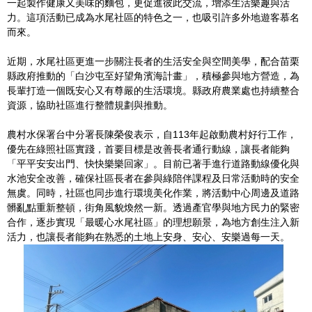
一起製作健康又美味的麵包，更促進彼此交流，增添生活樂趣與活
力。這項活動已成為水尾社區的特色之一，也吸引許多外地遊客慕名
而來。
近期，水尾社區更進一步關注長者的生活安全與空間美學，配合苗栗
縣政府推動的「白沙屯至好望角濱海計畫」，積極參與地方營造，為
長輩打造一個既安心又有尊嚴的生活環境。縣政府農業處也持續整合
資源，協助社區進行整體規劃與推動。
農村水保署台中分署長陳榮俊表示，自113年起啟動農村好行工作，
優先在綠照社區實踐，首要目標是改善長者通行動線，讓長者能夠
「平平安安出門、快快樂樂回家」。目前已著手進行道路動線優化與
水池安全改善，確保社區長者在參與綠陪伴課程及日常活動時的安全
無虞。同時，社區也同步進行環境美化作業，將活動中心周邊及道路
髒亂點重新整頓，街角風貌煥然一新。透過產官學與地方民力的緊密
合作，逐步實現「最暖心水尾社區」的理想願景，為地方創生注入新
活力，也讓長者能夠在熟悉的土地上安身、安心、安樂過每一天。