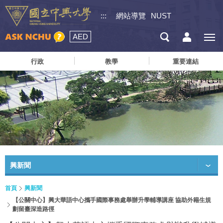
:::
網站導覽
NUST
AED
行政
教學
重要連結
興新聞
首頁
興新聞
【公關中心】興大華語中心攜手國際事務處舉辦升學輔導講座 協助外籍生規
劃留臺深造路徑