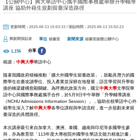
【公關中心】興大華語中心攜手國際事務處舉辦升學輔導
講座 協助外籍生規劃留臺深造路徑
更新時間：2025-06-13 15:03:15 / 張貼時間：2025-06-13 15:02:23
單位
新聞來源
興新聞張貼者
秘書室
秘書室媒體公關中心
分享
1,156
稿源：
中興大學
華語中心
隨著我國政府積極推動「擴大外國學生留臺政策」，鼓勵具潛力的國
際學生在臺攻讀學位、投入產業並深耕在地發展，語言學習與升學銜
接的橋梁建構愈顯關鍵。為呼應此政策方向，國立
中興大學
文學院華
語中心與國際事務處攜手合作，於5月9日中午舉辦「升學輔導講座
（NCHU Admissions Information Session）」，協助在校華語中心外
籍學生深入了解
中興大學
各學位課程與申請流程，進一步規劃未來留
臺深造的具體路徑。
本次講座吸引來自加拿大、澳洲、泰國、越南與印尼等多國學生參
與，亦為教育部「113年度大專校院外國學生華語文能力精進計畫」