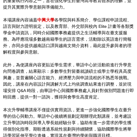
的重要執行內容之一，旨在強化學生對臺灣高等教育體系的理解，並
提升其實際升學意願與準備能力。
本場講座內容涵蓋
中興大學
各學院與科系簡介、學位課程申請流程、
語言與財力證明規定，以及教育部、外交部與校內 Elite 計畫等各類獎
學金申請資訊，同時介紹國際事務處提供之生活輔導與在臺支援服
務。為呼應現場多數越南籍學生的語言需求，活動除以英語進行簡報
外，亦同步提供越南語口譯與越南文簡介資料，藉此提升參與者的理
解程度與參與意願。
此外，為使講座內容更貼近學生需求，華語中心於活動前進行升學意
向問卷調查，結果顯示：多數學生對留臺就讀碩士或學士學程具高度
興趣，並普遍關心語言能力、經濟壓力與申請流程的不熟悉等挑戰。
因此，講座在內容設計與講解方式上均依調查結果進行調整，並於現
場安排 Q&A 時段，由華語中心與國際事務處人員針對個別問題進行即
時回應，提供一對一諮詢，獲得與會學生高度肯定。
本次升學輔導講座不僅提供實用資訊，更進一步強化國際學生在臺升
學的信心與動力。華語中心後續將規劃定期辦理此類講座，並考慮設
立升學諮詢時段與導入學長姐經驗分享，協助有進一步需求的學生獲
得個別化指導。期盼透過系統性規劃與持續關懷，協助國際學生將華
語學習延伸至學位進修，實現其在臺灣的學術與職涯目標。