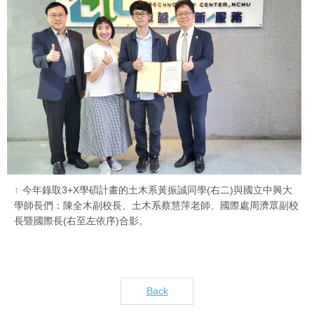
今年錄取3+X學碩計畫的土木系黃振誠同學(右二)與國立中興大
學師長們：陳全木副校長、土木系蔡慧萍老師、國際處周濟眾副校
長暨國際長(右至左依序)合影。
Back