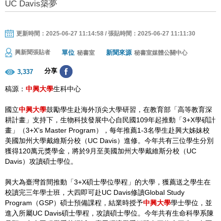
UC Davis築夢
更新時間：2025-06-27 11:14:58 / 張貼時間：2025-06-27 11:11:30
單位
新聞來源
興新聞張貼者
秘書室
秘書室媒體公關中心
分享
3,337
稿源：
中興大學
生科中心
國立
中興大學
鼓勵學生赴海外頂尖大學研習，在教育部「高等教育深
耕計畫」支持下，生物科技發展中心自民國109年起推動「3+X學碩計
畫」（3+X’s Master Program），每年推薦1-3名學生赴興大姊妹校
美國加州大學戴維斯分校（UC Davis）進修。今年共有三位學生分別
獲得120萬元獎學金，將於9月至美國加州大學戴維斯分校（UC
Davis）攻讀碩士學位。
興大為臺灣首間推動「3+X碩士學位學程」的大學，獲薦送之學生在
校讀完三年學士班，大四即可赴UC Davis修讀Global Study
Program（GSP）碩士預備課程，結業時授予
中興大學
學士學位，並
進入所屬UC Davis碩士學程，攻讀碩士學位。今年共有生命科學系陳