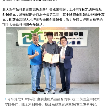
興大近年執行教育部高教深耕計畫成果亮眼，114年獲核定總經費為
5.46億元，增額補助金額為全國第二高，其中國際重點領域增額9千萬
元，即著重高階人才培育與學術創新研發，致力於擴大與世界標竿的
頂尖大學進行國際合作鏈結。
今年錄取3+X學碩計畫的應經系鍾凱名同學(右二)與國立中興大
學師長們：陳全木副校長、應經系簡立賢系主任(右至左依序)合