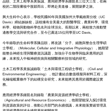
品頤、土木工程學系黃振誠、應用經濟學系鍾凱名三位大三生，在兩
校的二階段審核中脫穎而出，即將赴美進修，展開築夢之旅。
興大生科中心表示，學校民國80年與美國加州大學戴維斯分校（UC
Davis）締結姊妹校，該校擁有全美最大的獸醫學院，農業科學、環境
科學、植物與動物科學也名列全球頂尖。長期以來，兩校致力推動雙
邊教學交流與研究合作，至今已薦送15位同學至UC Davis。
今年錄取的生命科學系陳品頤，將攻讀「分子、細胞與整合生理學碩
士學程」（Molecular, Cellular and Integrative Physiology），她期望
能整合神經生理與醫療資訊議題，加強分子生物學與臨床應用的訓
練，未來投入中樞神經疾病與相關醫療科技領域的研究。
土木工程學系黃振誠錄取「土木與環境工程碩士學程」（Civil and
Environmental Engineering），他計畫結合數值模擬與材料工程，深
化極端載重條件下的結構安全研究，未來能將其應用於國際建設實
務。
應用經濟學系鍾凱名則錄取「農業與資源經濟學碩士學程」
（Agricultural and Resource Economics），他期望能深入探討環境
與資源政策的評估，推動公共部門的永續倡議，未來能落實碳管理及
資源經濟學領域永續發展的相關政策。